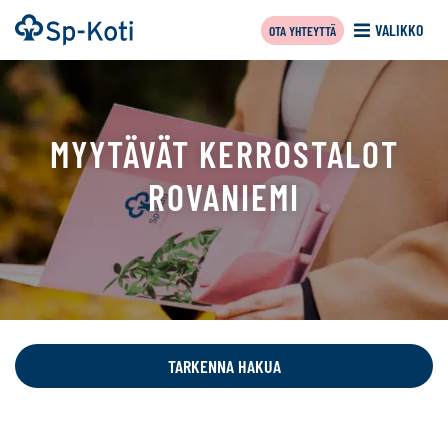
Siirry
Etusivu
VALIKKO
OTA YHTEYTTÄ
sisältöön
MYYTÄVÄT KERROSTALOT
ROVANIEMI
Tällä
sivulla
näytetään
TARKENNA HAKUA
seuraavat
kohteet: