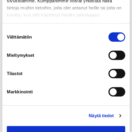
Suomi Rovaniemi Katajaranta
sivustoamme. Kumppanimme voivat yhdistää näitä
Kerrostalo 1976
tietoja muihin tietoihin, joita olet antanut heille tai joita on
Varasto
kerätty, kun olet käyttänyt heidän palvelujaan.
Suostumuksen
Välttämätön
valinta
VALTAKATU 35
195 000 €
49,5 m²
Mieltymykset
Suomi Rovaniemi Keskusta
Tilastot
Kerrostalo 2019
3h+kt+parv
Markkinointi
KARHUNKAATAJANTIE 11
Näytä tiedot
69 000 €
39 m²