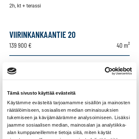
2h, kt + terassi
VIIRINKANKAANTIE 20
139 900 €
40 m²
Suomi Rovaniemi Viirinkangas
Kerrostalo 2017
2 h+k+parveke
Tämä sivusto käyttää evästeitä
Käytämme evästeitä tarjoamamme sisällön ja mainosten
KIVIKATU 3-5
räätälöimiseen, sosiaalisen median ominaisuuksien
tukemiseen ja kävijämäärämme analysoimiseen. Lisäksi
19 000 €
65,5 m²
jaamme sosiaalisen median, mainosalan ja analytiikka-
alan kumppaneillemme tietoja siitä, miten käytät