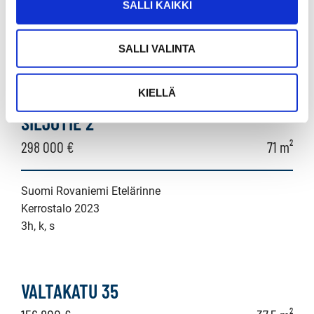
SALLI KAIKKI
Suomi Rovaniemi III kaup.osa
Kerrostalo 1961
SALLI VALINTA
2h+kk
KIELLÄ
SILJOTIE 2
298 000 €
71 m²
Suomi Rovaniemi Etelärinne
Kerrostalo 2023
3h, k, s
VALTAKATU 35