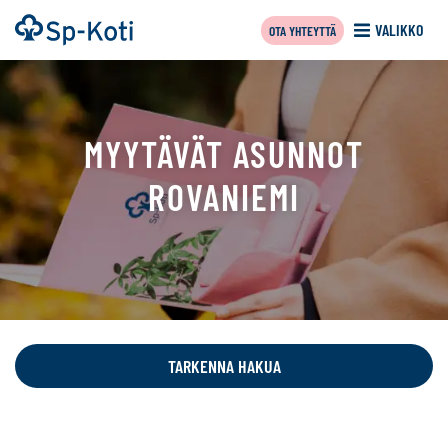
Siirry
Etusivu
VALIKKO
OTA YHTEYTTÄ
sisältöön
MYYTÄVÄT ASUNNOT
ROVANIEMI
Tällä
sivulla
näytetään
TARKENNA HAKUA
seuraavat
kohteet: