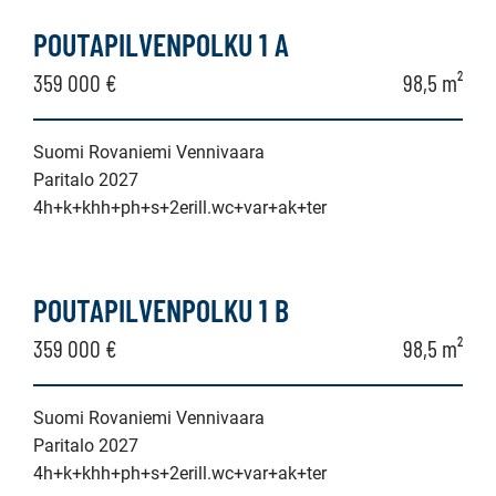
kerrostalo,
POUTAPILVENPOLKU 1 A
luhtitalo,
359 000 €
98,5 m²
rivitalo,
paritalo,
Suomi Rovaniemi Vennivaara
Paritalo 2027
puutalo-
4h+k+khh+ph+s+2erill.wc+var+ak+ter
osake,
omakotitalo,
erillistalo,
POUTAPILVENPOLKU 1 B
maatila
359 000 €
98,5 m²
Suomi Rovaniemi Vennivaara
Paritalo 2027
4h+k+khh+ph+s+2erill.wc+var+ak+ter