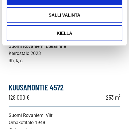
SALLI VALINTA
SILJOTIE 2
298 000 €
71 m²
KIELLÄ
Suomi Rovaniemi Etelärinne
Kerrostalo 2023
3h, k, s
KUUSAMONTIE 4572
128 000 €
253 m²
Suomi Rovaniemi Viiri
Omakotitalo 1948