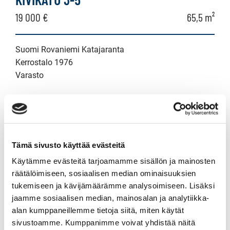
19 000 €
65,5 m²
Suomi Rovaniemi Katajaranta
Kerrostalo 1976
Varasto
VALTAKATU 35
195 000 €
49,5 m²
Tämä sivusto käyttää evästeitä
Käytämme evästeitä tarjoamamme sisällön ja mainosten
Suomi Rovaniemi Keskusta
räätälöimiseen, sosiaalisen median ominaisuuksien
Kerrostalo 2019
tukemiseen ja kävijämäärämme analysoimiseen. Lisäksi
jaamme sosiaalisen median, mainosalan ja analytiikka-
3h+kt+parv
alan kumppaneillemme tietoja siitä, miten käytät
sivustoamme. Kumppanimme voivat yhdistää näitä