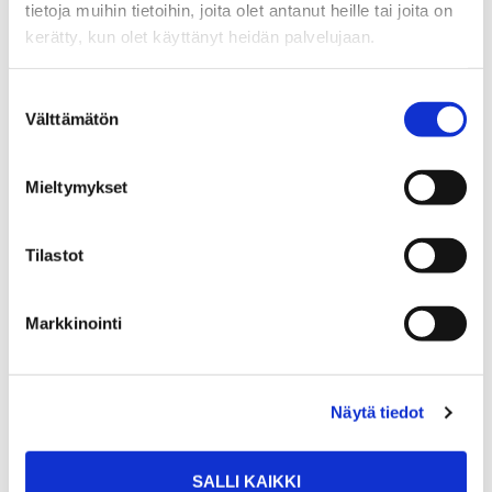
tietoja muihin tietoihin, joita olet antanut heille tai joita on
KARHUNKAATAJANTIE 11
kerätty, kun olet käyttänyt heidän palvelujaan.
69 000 €
39 m²
Suostumuksen
Välttämätön
valinta
Suomi Rovaniemi III kaup.osa
Kerrostalo 1961
Mieltymykset
2h+kk
Tilastot
RYTÖTIE
Markkinointi
148 900 €
80,5 m²
Suomi Rovaniemi Lapinrinne
Näytä tiedot
Rivitalo 1985
3h, k, s
SALLI KAIKKI