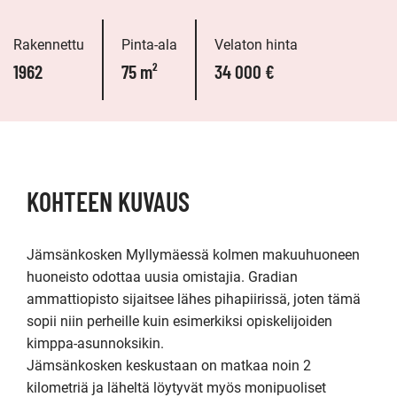
Rakennettu
Pinta-ala
Velaton hinta
1962
75 m²
34 000 €
KOHTEEN KUVAUS
Jämsänkosken Myllymäessä kolmen makuuhuoneen 
huoneisto odottaa uusia omistajia. Gradian 
ammattiopisto sijaitsee lähes pihapiirissä, joten tämä 
sopii niin perheille kuin esimerkiksi opiskelijoiden 
kimppa-asunnoksikin.

Jämsänkosken keskustaan on matkaa noin 2 
kilometriä ja läheltä löytyvät myös monipuoliset 