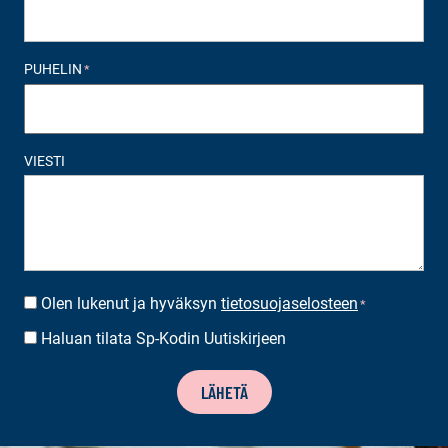
PUHELIN
*
VIESTI
Olen lukenut ja hyväksyn
tietosuojaselosteen
SUOSTUMUS
*
*
Haluan tilata Sp-Kodin Uutiskirjeen
UUTISKIRJEEN
TILAUS
LÄHETÄ