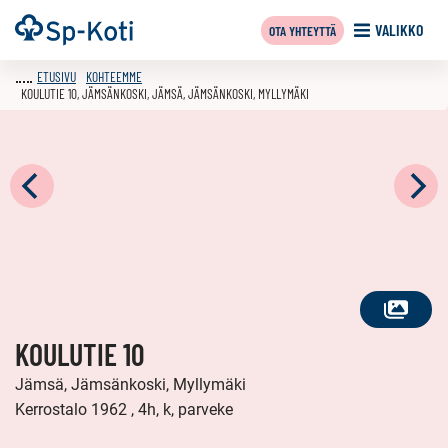
Siirry
Etusivu
VALIKKO
OTA YHTEYTTÄ
sisältöön
ETUSIVU
KOHTEEMME
KOULUTIE 10, JÄMSÄNKOSKI, JÄMSÄ, JÄMSÄNKOSKI, MYLLYMÄKI
KATSO
KOULUTIE 10
KAIKKI
KUVAT
Jämsä, Jämsänkoski, Myllymäki
Kerrostalo 1962 , 4h, k, parveke