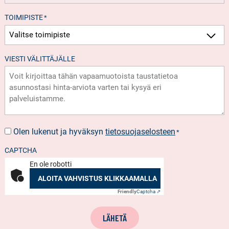
TOIMIPISTE
*
VIESTI VÄLITTÄJÄLLE
Olen lukenut ja hyväksyn
tietosuojaselosteen
SUOSTUMUS
*
*
CAPTCHA
En ole robotti
ALOITA VAHVISTUS KLIKKAAMALLA
Friendly
Captcha ⇗
LÄHETÄ