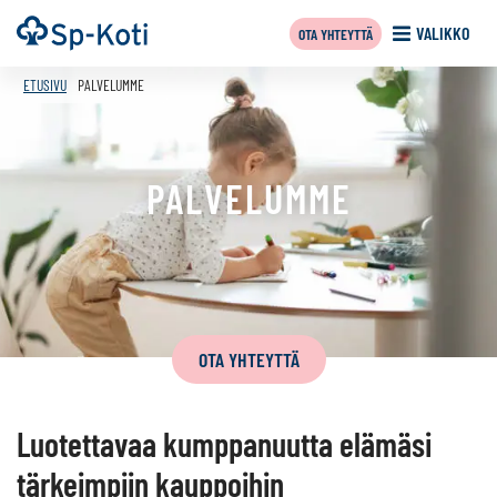
Siirry
Etusivu
VALIKKO
OTA YHTEYTTÄ
sisältöön
f
ETUSIVU
PALVELUMME
PALVELUMME
Tämän
sivun
OTA YHTEYTTÄ
sisältö
Luotettavaa kumppanuutta elämäsi
tärkeimpiin kauppoihin