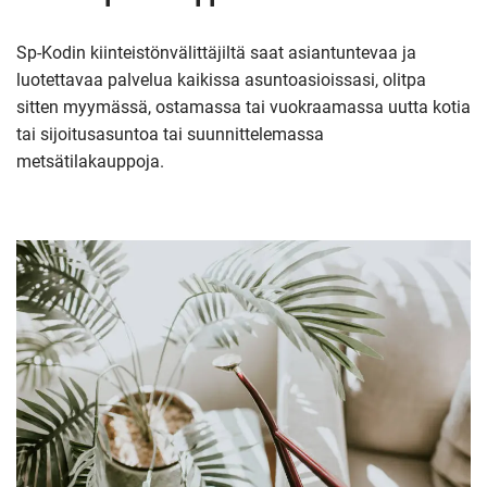
Sp-Kodin kiinteistönvälittäjiltä saat asiantuntevaa ja
luotettavaa palvelua kaikissa asuntoasioissasi, olitpa
sitten myymässä, ostamassa tai vuokraamassa uutta kotia
tai sijoitusasuntoa tai suunnittelemassa
metsätilakauppoja.