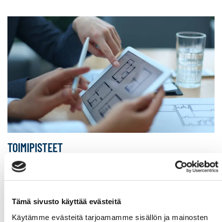
TOIMIPISTEET
Sp-Koti on franchising-pohjalta toimiva ja aidosti
paikallinen suomalainen kiinteistönvälitysketju, jolla on jo
Tämä sivusto käyttää evästeitä
yli 80 toimipistettä eri puolilla Suomea.
Käytämme evästeitä tarjoamamme sisällön ja mainosten