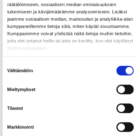
räätälöimiseen, sosiaalisen median ominaisuuksien
tukemiseen ja kävijämäärämme analysoimiseen. Lisäksi
jaamme sosiaalisen median, mainosalan ja analytiikka-alan
kumppaneillemme tietoja siitä, miten käytät sivustoamme.
Kumppanimme voivat yhdistää näitä tietoja muihin tietoihin,
joita olet antanut heille tai joita on kerätty, kun olet käyttänyt
heidän palvelujaan.
Suostumuksen
Välttämätön
valinta
Mieltymykset
VÄLITTÄJÄMME
Tilastot
Kiinteistönvälittäjä haussa? Valtakunnallisen Sp-Koti-
ketjun kiinteistönvälittäjät ovat koulutettuja
Markkinointi
asuntokauppojen ammattilaisia, jotka tuntevat oman
alueensa sekä asuntokaupan eri vaiheet.