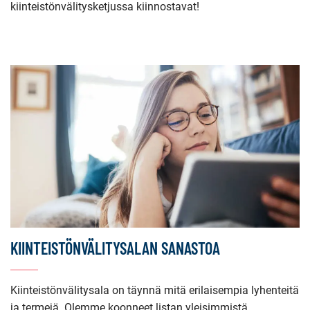
kiinteistönvälitysketjussa kiinnostavat!
KIINTEISTÖNVÄLITYSALAN SANASTOA
Kiinteistönvälitysala on täynnä mitä erilaisempia lyhenteitä
ja termejä. Olemme koonneet listan yleisimmistä