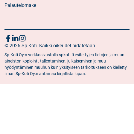
Palautelomake
Seuraa
Sosiaalinen
Sosiaalinen
Sosiaalinen
media:
© 2026 Sp-Koti. Kaikki oikeudet pidätetään.
media:
media:
meitä
facebook
linkedin
instagram
Sp-Koti Oy:n verkkosivustolla spkoti.fi esitettyjen tietojen ja muun
aineiston kopiointi, tallentaminen, julkaiseminen ja muu
hyödyntäminen muuhun kuin yksityiseen tarkoitukseen on kielletty
ilman Sp-Koti Oy:n antamaa kirjallista lupaa.