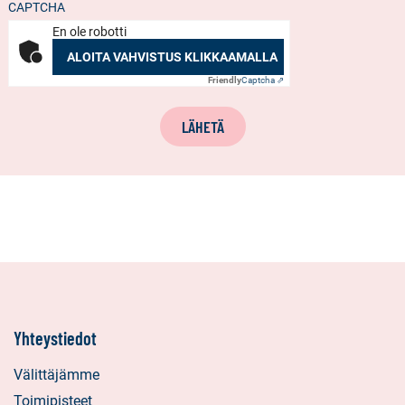
CAPTCHA
En ole robotti
ALOITA VAHVISTUS KLIKKAAMALLA
Friendly
Captcha ⇗
LÄHETÄ
Yhteystiedot
Välittäjämme
Toimipisteet