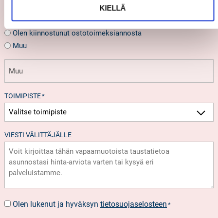
Olen myymässä asuntoa
KIELLÄ
Haluan asunnostani hinta-arvion
Olen kiinnostunut ostotoimeksiannosta
Muu
TOIMIPISTE
*
VIESTI VÄLITTÄJÄLLE
Olen lukenut ja hyväksyn
tietosuojaselosteen
SUOSTUMUS
*
*