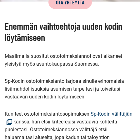
sivun
OTA YHTEYTTÄ
sisältö
Enemmän vaihtoehtoja uuden kodin
löytämiseen
Maailmalla suositut ostotoimeksiannot ovat alkaneet
yleistyä myös asuntokaupassa Suomessa.
Sp-Kodin ostotoimeksianto tarjoaa sinulle erinomaisia
lisämahdollisuuksia asumisen tarpeitasi ja toiveitasi
vastaavan uuden kodin löytämiseen.
(Av
Kun teet ostotoimeksiantosopimuksen
Sp-Kodin välittäjän
uut
kanssa, hän etsii kriteerejäsi vastaavia kohteita
ikk
puolestasi. Ostotoimeksiannossa välittäjä etsii
haluamaltasi alueelta, jopa kadun tai taloyhtiön