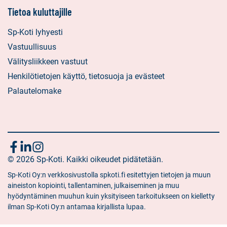
Tietoa kuluttajille
Sp-Koti lyhyesti
Vastuullisuus
Välitysliikkeen vastuut
Henkilötietojen käyttö, tietosuoja ja evästeet
Palautelomake
Seuraa
Sosiaalinen
Sosiaalinen
Sosiaalinen
media:
© 2026 Sp-Koti. Kaikki oikeudet pidätetään.
media:
media:
meitä
facebook
linkedin
instagram
Sp-Koti Oy:n verkkosivustolla spkoti.fi esitettyjen tietojen ja muun
aineiston kopiointi, tallentaminen, julkaiseminen ja muu
hyödyntäminen muuhun kuin yksityiseen tarkoitukseen on kielletty
ilman Sp-Koti Oy:n antamaa kirjallista lupaa.