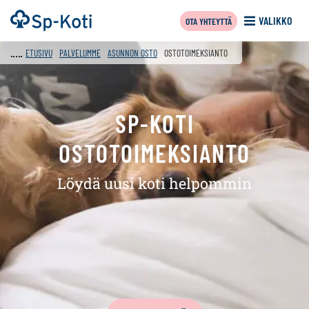
Siirry
Etusivu
VALIKKO
OTA YHTEYTTÄ
sisältöön
f
ETUSIVU
PALVELUMME
ASUNNON OSTO
OSTOTOIMEKSIANTO
SP-KOTI
OSTOTOIMEKSIANTO
Löydä uusi koti helpommin
Tämän