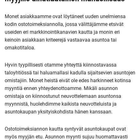
Monet asiakkaamme ovat löytäneet uuden unelmiensa
kodin ostotoimeksiannolla, jossa välittäjämme etsivät
useiden eri markkinointikanavien kautta ja monin eri
keinoin asiakkaan kriteerejä vastaavaa asuntoa tai
omakotitaloa.
Hyvin tyypillisesti otamme yhteyttä kiinnostavassa
taloyhtiössä tai haluamallasi kadulla sijaitsevien asuntojen
omistajiin. Monet heistä eivät ole edes harkinneet kotinsa
myyntiä ennen yhteydenottoamme. Mikäli asunnon
omistaja on kiinnostunut neuvottelemaan asuntonsa
myynnistä, huolehdimme kaikista neuvotteluista ja
asuntokaupan yksityiskohdista hänen kanssaan.
Ostotoimeksiannon kautta syntyvät asuntokaupat ovat
myös myyjän etu. Asunnon myynti sujuu huomattavasti