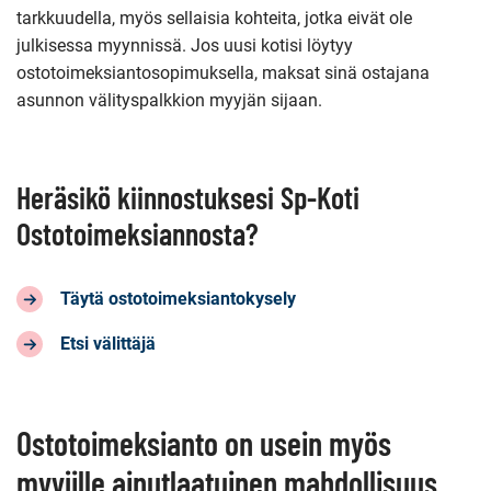
tarkkuudella, myös sellaisia kohteita, jotka eivät ole
julkisessa myynnissä. Jos uusi kotisi löytyy
ostotoimeksiantosopimuksella, maksat sinä ostajana
asunnon välityspalkkion myyjän sijaan.
Heräsikö kiinnostuksesi Sp-Koti
Ostotoimeksiannosta?
Täytä ostotoimeksiantokysely
Etsi välittäjä
Ostotoimeksianto on usein myös
myyjille ainutlaatuinen mahdollisuus