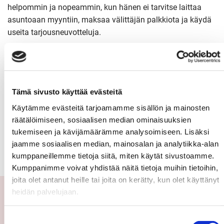
helpommin ja nopeammin, kun hänen ei tarvitse laittaa
asuntoaan myyntiin, maksaa välittäjän palkkiota ja käydä
useita tarjousneuvotteluja.
Suosittele välittäjää – voita lahjakortti
Tämä sivusto käyttää evästeitä
Tilaa Sp-Kodin uutiskirje
Käytämme evästeitä tarjoamamme sisällön ja mainosten
Tutustu Säästöpankin asuntolainaan
räätälöimiseen, sosiaalisen median ominaisuuksien
tukemiseen ja kävijämäärämme analysoimiseen. Lisäksi
jaamme sosiaalisen median, mainosalan ja analytiikka-alan
kumppaneillemme tietoja siitä, miten käytät sivustoamme.
Kumppanimme voivat yhdistää näitä tietoja muihin tietoihin,
joita olet antanut heille tai joita on kerätty, kun olet käyttänyt
heidän palvelujaan.
OTA YHTEYTTÄ
Suostumuksen