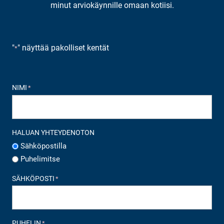
minut arviokäynnille omaan kotiisi.
"
" näyttää pakolliset kentät
*
NIMI
*
HALUAN YHTEYDENOTON
Sähköpostilla
Puhelimitse
SÄHKÖPOSTI
*
PUHELIN
*