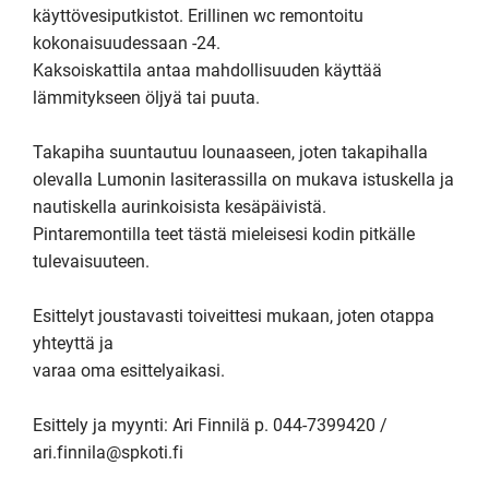
käyttövesiputkistot. Erillinen wc remontoitu 
kokonaisuudessaan -24.

Kaksoiskattila antaa mahdollisuuden käyttää 
lämmitykseen öljyä tai puuta.

Takapiha suuntautuu lounaaseen, joten takapihalla 
olevalla Lumonin lasiterassilla on mukava istuskella ja 
nautiskella aurinkoisista kesäpäivistä.

Pintaremontilla teet tästä mieleisesi kodin pitkälle 
tulevaisuuteen.

Esittelyt joustavasti toiveittesi mukaan, joten otappa 
yhteyttä ja

varaa oma esittelyaikasi.

Esittely ja myynti: Ari Finnilä p. 044-7399420 / 
ari.finnila@spkoti.fi