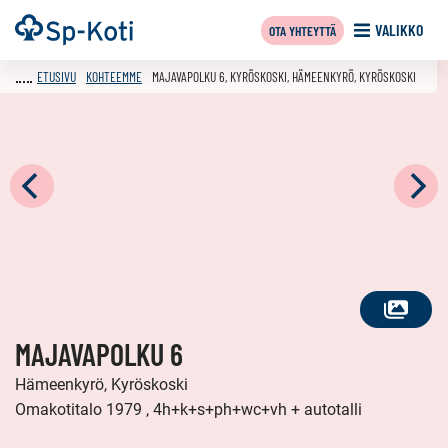
Siirry
Etusivu
VALIKKO
OTA YHTEYTTÄ
sisältöön
ETUSIVU
KOHTEEMME
MAJAVAPOLKU 6, KYRÖSKOSKI, HÄMEENKYRÖ, KYRÖSKOSKI
KATSO
MAJAVAPOLKU 6
KAIKKI
KUVAT
Hämeenkyrö, Kyröskoski
Omakotitalo 1979 , 4h+k+s+ph+wc+vh + autotalli