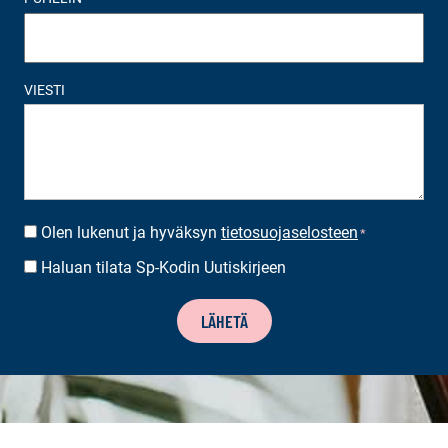
VIESTI
Olen lukenut ja hyväksyn
tietosuojaselosteen
SUOSTUMUS
*
*
Haluan tilata Sp-Kodin Uutiskirjeen
UUTISKIRJEEN
TILAUS
LÄHETÄ