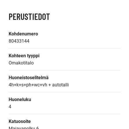
PERUSTIEDOT
Kohdenumero
80433144
Kohteen tyyppi
Omakotitalo
Huoneistoselitelmä
4h+k+s+ph+wc+vh + autotalli
Huoneluku
4
Katuosoite
Majavapolku 6