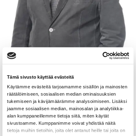
ARI FINNILÄ
Tämä sivusto käyttää evästeitä
Käytämme evästeitä tarjoamamme sisällön ja mainosten
Myyntineuvottelija, KiAT
räätälöimiseen, sosiaalisen median ominaisuuksien
Sp-Koti Kangasala | Keyhouse Oy
, 2634013-4
tukemiseen ja kävijämäärämme analysoimiseen. Lisäksi
jaamme sosiaalisen median, mainosalan ja analytiikka-
+358 44 739 9420
alan kumppaneillemme tietoja siitä, miten käytät
sivustoamme. Kumppanimme voivat yhdistää näitä
WhatsApp
tietoja muihin tietoihin, joita olet antanut heille tai joita on
ari.finnila@spkoti.fi