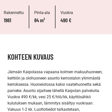
Rakennettu
Pinta-ala
Vuokra
1961
84 m²
490 €
KOHTEEN KUVAUS
Jämsän Kaipolassa vapaana kolmen makuuhuoneen, 
keittiön ja olohuoneen asunto kerrostalon ylimmästä 
kerroksessa. Huoneistossa kaksi vaatehuonetta sekä 
parveke. Asunto sijaitsee lähellä Kaipolan palveluita. 
Vuokra 490 €/kk, vesi 25 €/hlö/kk, käyttösähkö 
kulutuksen mukaan, lämmitys sisältyy vuokraan. 
Vakuus 1-2 kk. Luottotiedot tarkastetaan, 