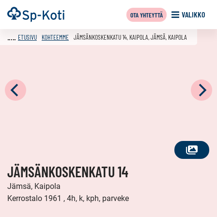
Siirry
Etusivu
VALIKKO
OTA YHTEYTTÄ
sisältöön
ETUSIVU
KOHTEEMME
JÄMSÄNKOSKENKATU 14, KAIPOLA, JÄMSÄ, KAIPOLA
KATSO
JÄMSÄNKOSKENKATU 14
KAIKKI
KUVAT
Jämsä, Kaipola
Kerrostalo 1961 , 4h, k, kph, parveke