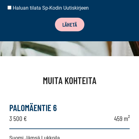
Haluan tilata Sp-Kodin Uutiskirjeen
UUTISKIRJEEN
TILAUS
LÄHETÄ
MUITA KOHTEITA
PALOMÄENTIE 6
3 500 €
459 m²
Suomi Jämsä Lukkoila