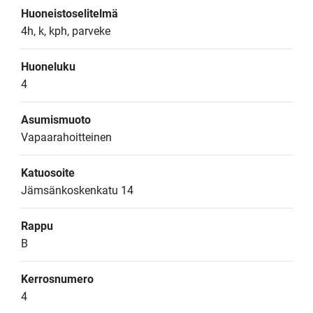
Huoneistoselitelmä
4h, k, kph, parveke
Huoneluku
4
Asumismuoto
Vapaarahoitteinen
Katuosoite
Jämsänkoskenkatu 14
Rappu
B
Kerrosnumero
4