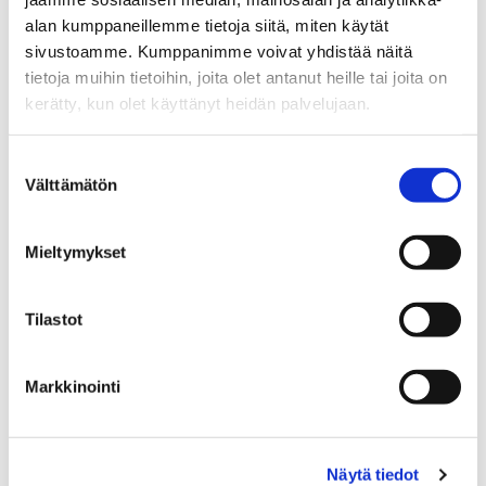
alan kumppaneillemme tietoja siitä, miten käytät
sivustoamme. Kumppanimme voivat yhdistää näitä
tietoja muihin tietoihin, joita olet antanut heille tai joita on
kerätty, kun olet käyttänyt heidän palvelujaan.
Suostumuksen
Välttämätön
valinta
ANNA LEPPÄNEN
Mieltymykset
Vuokravälittäjä LVV, myyntisihteeri
Tilastot
Sp-Koti Jämsä Kipinä | Kiinteistönvälitys Tanja
Heinonen Oy LKV
, 2821540-9
Markkinointi
+358 400 423 995
WhatsApp
Näytä tiedot