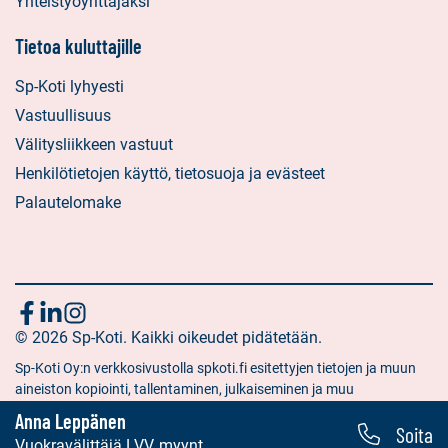
Yhteistyöyrittäjäksi
Tietoa kuluttajille
Sp-Koti lyhyesti
Vastuullisuus
Välitysliikkeen vastuut
Henkilötietojen käyttö, tietosuoja ja evästeet
Palautelomake
Seuraa
Sosiaalinen
Sosiaalinen
Sosiaalinen
media:
© 2026 Sp-Koti. Kaikki oikeudet pidätetään.
media:
media:
meitä
facebook
linkedin
instagram
Sp-Koti Oy:n verkkosivustolla spkoti.fi esitettyjen tietojen ja muun
aineiston kopiointi, tallentaminen, julkaiseminen ja muu
hyödyntäminen muuhun kuin yksityiseen tarkoitukseen on kielletty
Anna Leppänen
Soita
ilman Sp-Koti Oy:n antamaa kirjallista lupaa.
Vuokravälittäjä LVV, myyntisihteeri