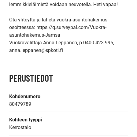
lemmikkieläimistä voidaan neuvotella. Heti vapaa!

Ota yhteyttä ja lähetä vuokra-asuntohakemus 
osoitteessa: https://q.surveypal.com/Vuokra-
asuntohakemus-Jamsa

Vuokravälittäjä Anna Leppänen, p.0400 423 995, 
anna.leppanen@spkoti.fi
PERUSTIEDOT
Kohdenumero
80479789
Kohteen tyyppi
Kerrostalo