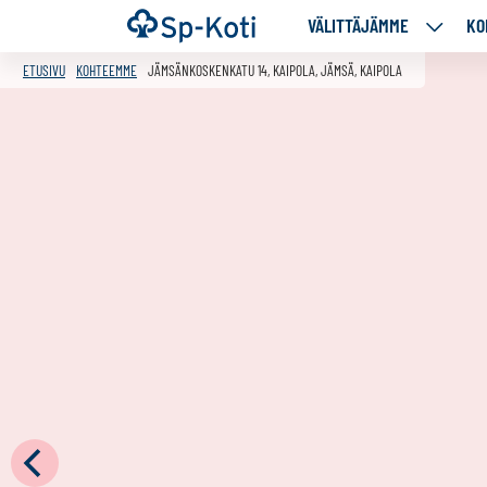
Siirry
Etusivu
VÄLITTÄJÄMME
KO
VÄLITT
sisältöön
ALASIV
ETUSIVU
KOHTEEMME
JÄMSÄNKOSKENKATU 14, KAIPOLA, JÄMSÄ, KAIPOLA