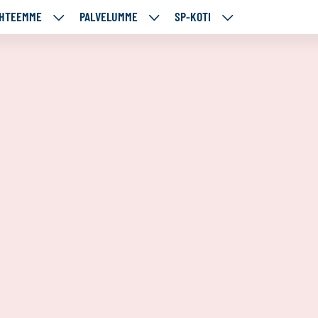
HTEEMME
PALVELUMME
SP-KOTI
ÄJÄMME
KOHTEEMME
PALVELUMME
SP-
UT
ALASIVUT
ALASIVUT
KOTI
ALASIVUT