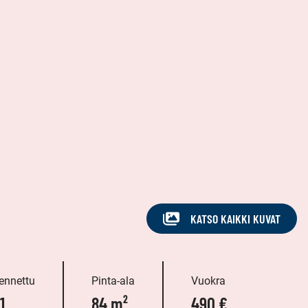
KATSO KAIKKI KUVAT
ennettu
Pinta-ala
Vuokra
1
84 m²
490 €