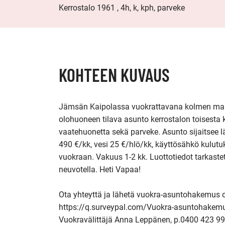
Kerrostalo 1961 , 4h, k, kph, parveke
KOHTEEN KUVAUS
Jämsän Kaipolassa vuokrattavana kolmen maku
olohuoneen tilava asunto kerrostalon toisesta 
vaatehuonetta sekä parveke. Asunto sijaitsee lä
490 €/kk, vesi 25 €/hlö/kk, käyttösähkö kulutu
vuokraan. Vakuus 1-2 kk. Luottotiedot tarkaste
neuvotella. Heti Vapaa!

Ota yhteyttä ja lähetä vuokra-asuntohakemus os
https://q.surveypal.com/Vuokra-asuntohakem
Vuokravälittäjä Anna Leppänen, p.0400 423 99