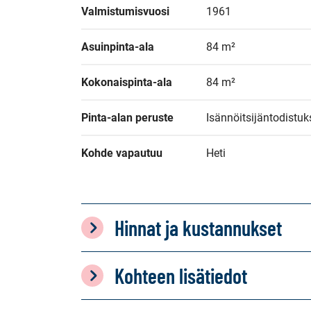
Valmistumisvuosi
1961
Asuinpinta-ala
84 m²
Kokonaispinta-ala
84 m²
Pinta-alan peruste
Isännöitsijäntodistu
Kohde vapautuu
Heti
Hinnat ja kustannukset
Kohteen lisätiedot