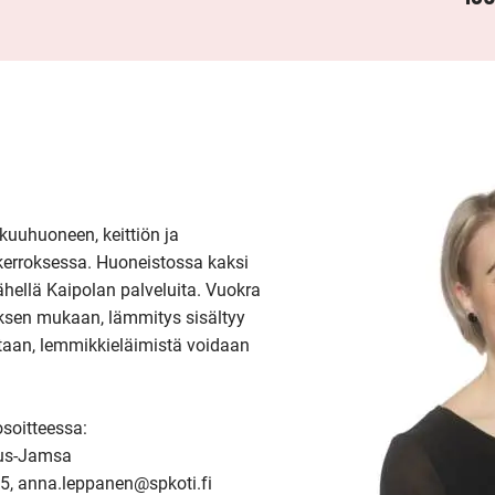
uhuoneen, keittiön ja 
kerroksessa. Huoneistossa kaksi 
hellä Kaipolan palveluita. Vuokra 
ksen mukaan, lämmitys sisältyy 
taan, lemmikkieläimistä voidaan 
oitteessa: 
us-Jamsa

5, anna.leppanen@spkoti.fi