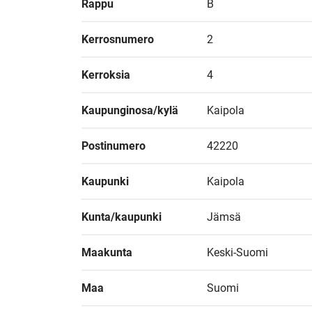
Rappu
B
Kerrosnumero
2
Kerroksia
4
Kaupunginosa/kylä
Kaipola
Postinumero
42220
Kaupunki
Kaipola
Kunta/kaupunki
Jämsä
Maakunta
Keski-Suomi
Maa
Suomi