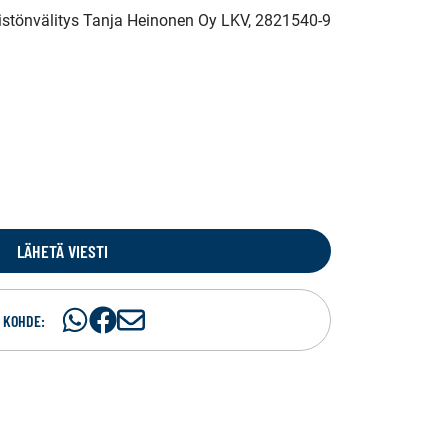
eistönvälitys Tanja Heinonen Oy LKV
, 2821540-9
LÄHETÄ VIESTI
Jaa
Jaa
J
 KOHDE:
WhatsApissa
Facebookissa
a
a
s
ä
h