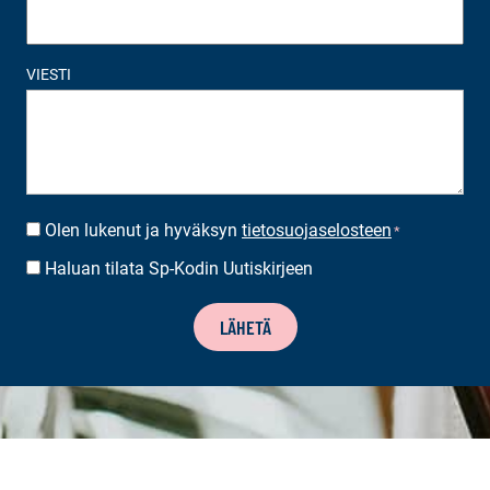
VIESTI
Olen lukenut ja hyväksyn
tietosuojaselosteen
SUOSTUMUS
*
*
Haluan tilata Sp-Kodin Uutiskirjeen
UUTISKIRJEEN
TILAUS
LÄHETÄ