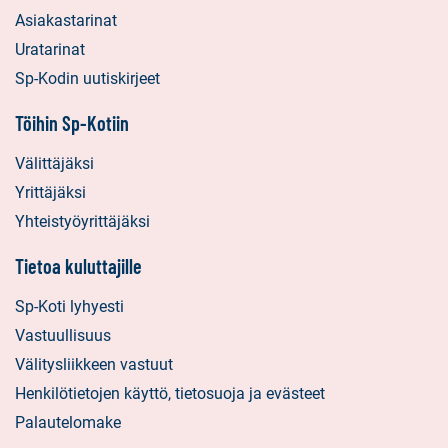
Asiakastarinat
Uratarinat
Sp-Kodin uutiskirjeet
Töihin Sp-Kotiin
Välittäjäksi
Yrittäjäksi
Yhteistyöyrittäjäksi
Tietoa kuluttajille
Sp-Koti lyhyesti
Vastuullisuus
Välitysliikkeen vastuut
Henkilötietojen käyttö, tietosuoja ja evästeet
Palautelomake