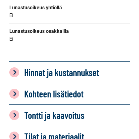
Lunastusoikeus yhtiöllä
Ei
Lunastusoikeus osakkailla
Ei
Hinnat ja kustannukset
Kohteen lisätiedot
Tontti ja kaavoitus
Tilat ja materiaalit