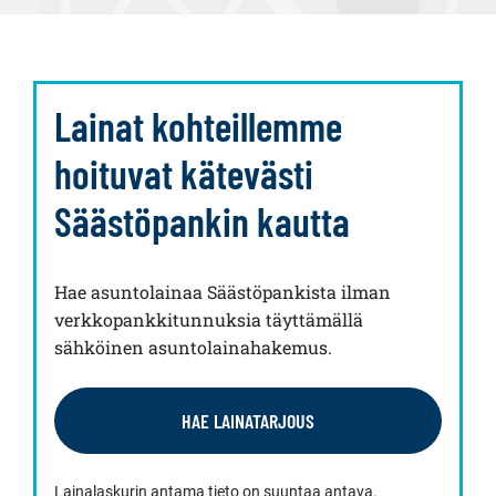
Lainat kohteillemme
hoituvat kätevästi
Säästöpankin kautta
Hae asuntolainaa Säästöpankista ilman
verkkopankkitunnuksia täyttämällä
sähköinen asuntolainahakemus.
HAE LAINATARJOUS
Lainalaskurin antama tieto on suuntaa antava.