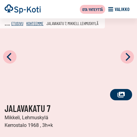
Siirry
Etusivu
VALIKKO
OTA YHTEYTTÄ
sisältöön
ETUSIVU
KOHTEEMME
JALAVAKATU 7, MIKKELI, LEHMUSKYLÄ
KATSO
JALAVAKATU 7
KAIKKI
KUVAT
Mikkeli, Lehmuskylä
Kerrostalo 1968 , 3h+k