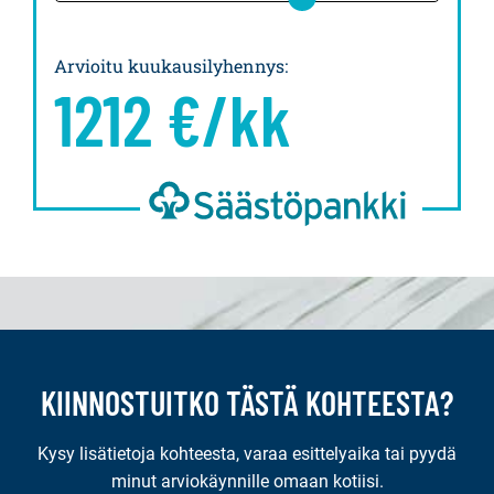
Arvioitu kuukausilyhennys
:
1212
€/kk
KIINNOSTUITKO TÄSTÄ KOHTEESTA?
Kysy lisätietoja kohteesta, varaa esittelyaika tai pyydä
minut arviokäynnille omaan kotiisi.