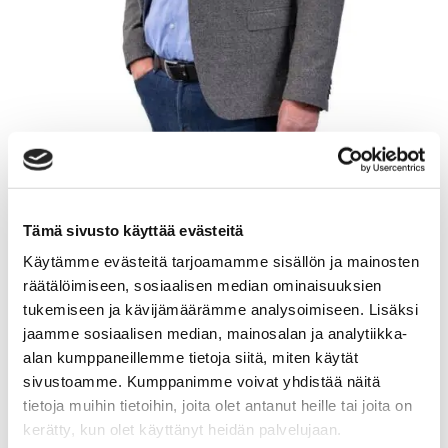
OSSI PIETILÄINEN
Tämä sivusto käyttää evästeitä
Käytämme evästeitä tarjoamamme sisällön ja mainosten
Myyntineuvottelija
räätälöimiseen, sosiaalisen median ominaisuuksien
Sp-Koti Mikkeli | Etelä-Savon Huoneistomarkkinat Oy
,
tukemiseen ja kävijämäärämme analysoimiseen. Lisäksi
jaamme sosiaalisen median, mainosalan ja analytiikka-
2657341-3
alan kumppaneillemme tietoja siitä, miten käytät
+358 44 987 0930
sivustoamme. Kumppanimme voivat yhdistää näitä
tietoja muihin tietoihin, joita olet antanut heille tai joita on
WhatsApp
kerätty, kun olet käyttänyt heidän palvelujaan.
ossi.pietilainen@spkoti.fi