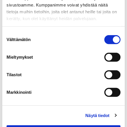
Myyntineuvottelija
sivustoamme. Kumppanimme voivat yhdistää näitä
tietoja muihin tietoihin, joita olet antanut heille tai joita on
Sp-Koti Kouvola | Kodikkain Oy
, 3182309-3
kerätty, kun olet käyttänyt heidän palvelujaan.
+358 40 680 8515
Suostumuksen
WhatsApp
Välttämätön
valinta
ulla.aittoniemi@spkoti.fi
Sp-Koti Kouvola
Mieltymykset
Tilastot
LÄHETÄ VIESTI
Markkinointi
LASKE LAINAN SUURUUS
Näytä tiedot
Jaa
Jaa
J
JAA KOHDE:
WhatsApissa
Facebookissa
a