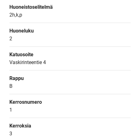
Huoneistoselitelmä
2h,k,p
Huoneluku
2
Katuosoite
Vaskirinteentie 4
Rappu
B
Kerrosnumero
1
Kerroksia
3