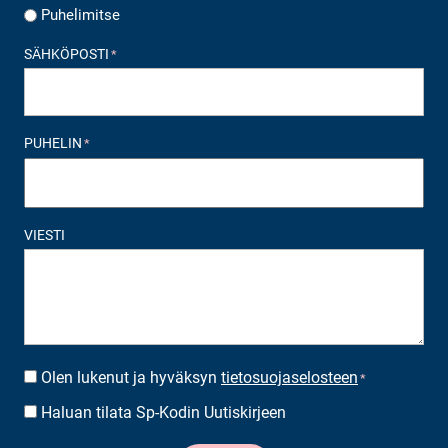
Puhelimitse
SÄHKÖPOSTI
*
PUHELIN
*
VIESTI
Olen lukenut ja hyväksyn
tietosuojaselosteen
SUOSTUMUS
*
*
Haluan tilata Sp-Kodin Uutiskirjeen
UUTISKIRJEEN
TILAUS