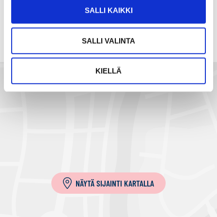
a
SALLI KAIKKI
s
ä
SALLI VALINTA
h
k
ö
KIELLÄ
p
o
s
t
i
l
l
a
NÄYTÄ SIJAINTI KARTALLA