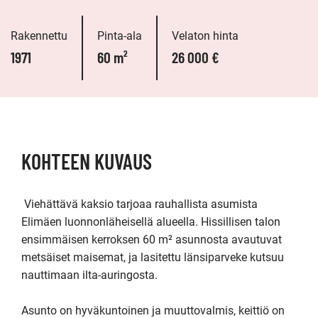
Rakennettu
Pinta-ala
Velaton hinta
1971
60 m²
26 000 €
KOHTEEN KUVAUS
 Viehättävä kaksio tarjoaa rauhallista asumista 
Elimäen luonnonläheisellä alueella. Hissillisen talon 
ensimmäisen kerroksen 60 m² asunnosta avautuvat 
metsäiset maisemat, ja lasitettu länsiparveke kutsuu 
nauttimaan ilta-auringosta.

Asunto on hyväkuntoinen ja muuttovalmis, keittiö on 