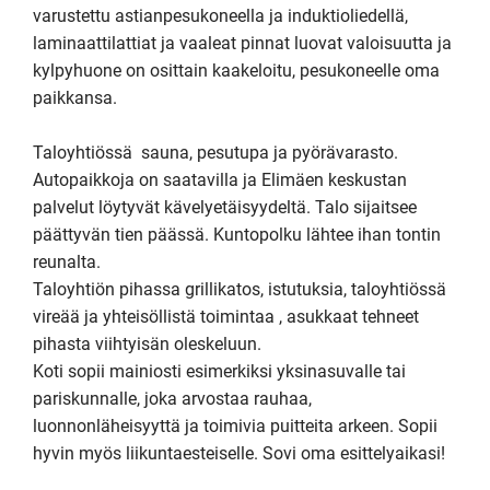
varustettu astianpesukoneella ja induktioliedellä, 
laminaattilattiat ja vaaleat pinnat luovat valoisuutta ja 
kylpyhuone on osittain kaakeloitu, pesukoneelle oma 
paikkansa.

Taloyhtiössä  sauna, pesutupa ja pyörävarasto. 
Autopaikkoja on saatavilla ja Elimäen keskustan 
palvelut löytyvät kävelyetäisyydeltä. Talo sijaitsee 
päättyvän tien päässä. Kuntopolku lähtee ihan tontin 
reunalta.

Taloyhtiön pihassa grillikatos, istutuksia, taloyhtiössä 
vireää ja yhteisöllistä toimintaa , asukkaat tehneet 
pihasta viihtyisän oleskeluun.

Koti sopii mainiosti esimerkiksi yksinasuvalle tai 
pariskunnalle, joka arvostaa rauhaa, 
luonnonläheisyyttä ja toimivia puitteita arkeen. Sopii 
hyvin myös liikuntaesteiselle. Sovi oma esittelyaikasi! 
