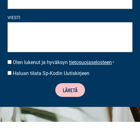
VIESTI
Olen lukenut ja hyväksyn
tietosuojaselosteen
SUOSTUMUS
*
*
Haluan tilata Sp-Kodin Uutiskirjeen
UUTISKIRJEEN
TILAUS
LÄHETÄ