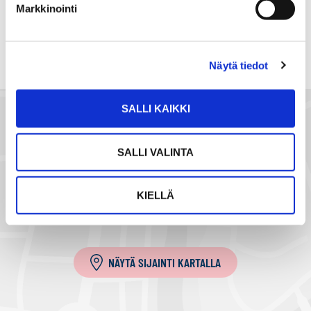
a
Markkinointi
s
ä
h
Näytä tiedot
k
ö
SALLI KAIKKI
p
o
s
SALLI VALINTA
t
i
KIELLÄ
l
l
a
NÄYTÄ SIJAINTI KARTALLA