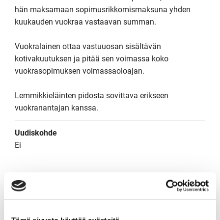
hän maksamaan sopimusrikkomismaksuna yhden 
kuukauden vuokraa vastaavan summan.

Vuokralainen ottaa vastuuosan sisältävän 
kotivakuutuksen ja pitää sen voimassa koko 
vuokrasopimuksen voimassaoloajan.

Lemmikkieläinten pidosta sovittava erikseen 
vuokranantajan kanssa.
Uudiskohde
Ei
Hinnat ja kustannukset