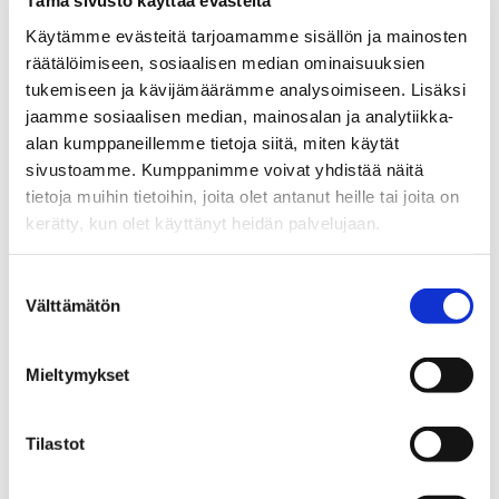
Tämä sivusto käyttää evästeitä
Kohteen lisätiedot
Käytämme evästeitä tarjoamamme sisällön ja mainosten
räätälöimiseen, sosiaalisen median ominaisuuksien
tukemiseen ja kävijämäärämme analysoimiseen. Lisäksi
Palvelut ja liikenneyhteydet
jaamme sosiaalisen median, mainosalan ja analytiikka-
alan kumppaneillemme tietoja siitä, miten käytät
sivustoamme. Kumppanimme voivat yhdistää näitä
Tilat ja materiaalit
tietoja muihin tietoihin, joita olet antanut heille tai joita on
kerätty, kun olet käyttänyt heidän palvelujaan.
Taloyhtiö
Suostumuksen
Välttämätön
valinta
Mieltymykset
LÄHETÄ VIESTI
Tilastot
Jaa
Jaa
J
JAA KOHDE:
WhatsApissa
Facebookissa
a