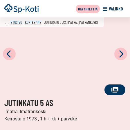
Siirry
Etusivu
VALIKKO
OTA YHTEYTTÄ
sisältöön
ETUSIVU
KOHTEEMME
JUTINKATU 5 AS, IMATRA, IMATRANKOSKI
KATSO
JUTINKATU 5 AS
KAIKKI
KUVAT
Imatra, Imatrankoski
Kerrostalo 1973 , 1 h + kk + parveke