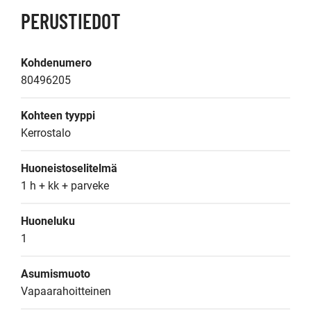
PERUSTIEDOT
Kohdenumero
80496205
Kohteen tyyppi
Kerrostalo
Huoneistoselitelmä
1 h + kk + parveke
Huoneluku
1
Asumismuoto
Vapaarahoitteinen