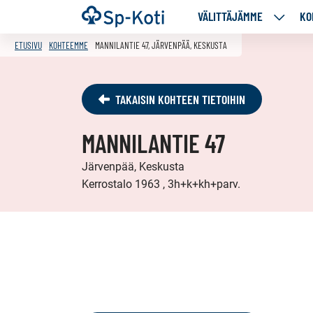
Siirry
Etusivu
VÄLITTÄJÄMME
KO
VÄLITT
sisältöön
ALASIV
ETUSIVU
KOHTEEMME
MANNILANTIE 47, JÄRVENPÄÄ, KESKUSTA
TAKAISIN KOHTEEN TIETOIHIN
MANNILANTIE 47
Järvenpää, Keskusta
Kerrostalo 1963 , 3h+k+kh+parv.