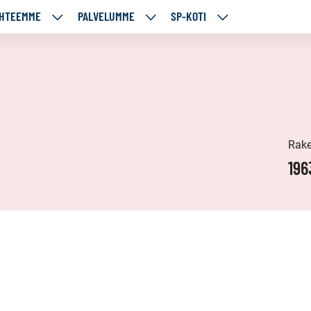
HTEEMME
PALVELUMME
SP-KOTI
ÄJÄMME
KOHTEEMME
PALVELUMME
SP-
UT
ALASIVUT
ALASIVUT
KOTI
ALASIVUT
Rake
196