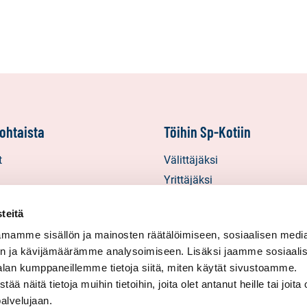
ohtaista
Töihin Sp-Kotiin
t
Välittäjäksi
Yrittäjäksi
starinat
Yhteistyöyrittäjäksi
teitä
inat
mamme sisällön ja mainosten räätälöimiseen, sosiaalisen medi
in uutiskirjeet
n ja kävijämäärämme analysoimiseen. Lisäksi jaamme sosiaali
alan kumppaneillemme tietoja siitä, miten käytät sivustoamme.
näitä tietoja muihin tietoihin, joita olet antanut heille tai joita 
palvelujaan.