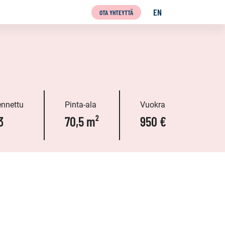
EN
OTA YHTEYTTÄ
ENGLISH
nnettu
Pinta-ala
Vuokra
3
70,5 m²
950 €