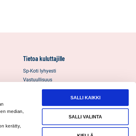
Tietoa kuluttajille
Sp-Koti lyhyesti
Vastuullisuus
Välitysliikkeen vastuut
Henkilötietojen käyttö, tietosuoja ja
SALLI KAIKKI
an
evästeet
sen median,
Palautelomake
SALLI VALINTA
on kerätty,
KIELLÄ