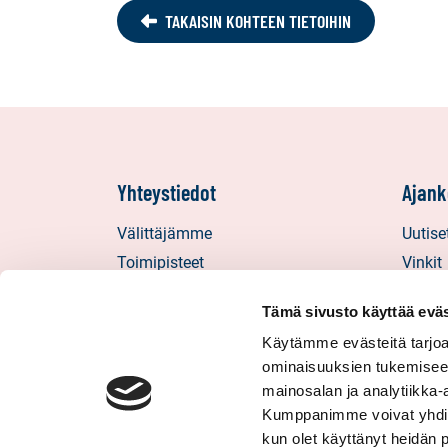
TAKAISIN KOHTEEN TIETOIHIN
Yhteystiedot
Ajank
Välittäjämme
Uutise
Toimipisteet
Vinkit
Medialle
Asiaka
Tämä sivusto käyttää eväs
Sp-Koti Keskusyksikkö
Uratar
Käytämme evästeitä tarjoa
Suosittele
Sp-Kod
ominaisuuksien tukemisee
mainosalan ja analytiikka-
Kumppanimme voivat yhdistää 
kun olet käyttänyt heidän 