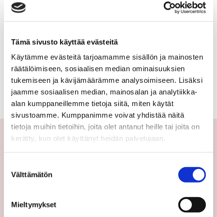
Tämä sivusto käyttää evästeitä
Käytämme evästeitä tarjoamamme sisällön ja mainosten
räätälöimiseen, sosiaalisen median ominaisuuksien
TAKAISIN KOHTEEN TIETOIHIN
tukemiseen ja kävijämäärämme analysoimiseen. Lisäksi
jaamme sosiaalisen median, mainosalan ja analytiikka-
alan kumppaneillemme tietoja siitä, miten käytät
sivustoamme. Kumppanimme voivat yhdistää näitä
tietoja muihin tietoihin, joita olet antanut heille tai joita on
kerätty, kun olet käyttänyt heidän palvelujaan.
Yhteystiedot
Suostumuksen
Välttämätön
valinta
Välittäjämme
Toimipisteet
Mieltymykset
Medialle