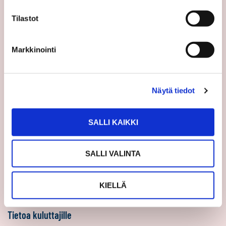
Sp-Koti Keskusyksikkö
Tilastot
Suosittele
Ajankohtaista
Markkinointi
Uutiset
Vinkit
Näytä tiedot
Asiakastarinat
Uratarinat
Sp-Kodin uutiskirjeet
SALLI KAIKKI
Töihin Sp-Kotiin
SALLI VALINTA
Välittäjäksi
Yrittäjäksi
KIELLÄ
Yhteistyöyrittäjäksi
Tietoa kuluttajille