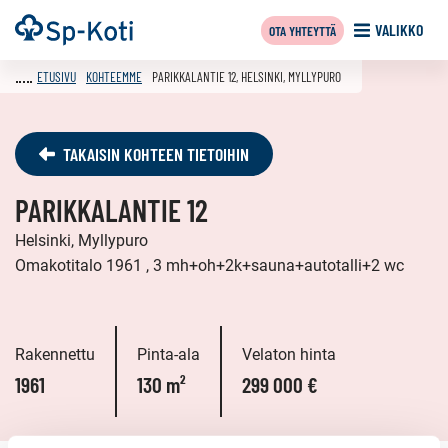
Siirry
Etusivu
VALIKKO
OTA YHTEYTTÄ
sisältöön
ETUSIVU
KOHTEEMME
PARIKKALANTIE 12, HELSINKI, MYLLYPURO
TAKAISIN KOHTEEN TIETOIHIN
PARIKKALANTIE 12
Helsinki, Myllypuro
Omakotitalo 1961 , 3 mh+oh+2k+sauna+autotalli+2 wc
Rakennettu
Pinta-ala
Velaton hinta
1961
130 m²
299 000 €