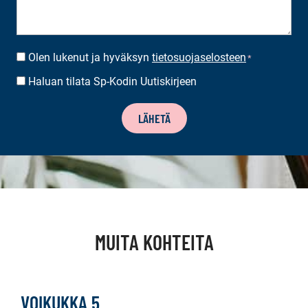
Olen lukenut ja hyväksyn
tietosuojaselosteen
SUOSTUMUS
*
*
Haluan tilata Sp-Kodin Uutiskirjeen
UUTISKIRJEEN
TILAUS
LÄHETÄ
MUITA KOHTEITA
VOIKUKKA 5