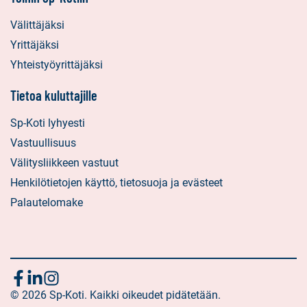
Välittäjäksi
Yrittäjäksi
Yhteistyöyrittäjäksi
Tietoa kuluttajille
Sp-Koti lyhyesti
Vastuullisuus
Välitysliikkeen vastuut
Henkilötietojen käyttö, tietosuoja ja evästeet
Palautelomake
Seuraa
Sosiaalinen
Sosiaalinen
Sosiaalinen
media:
© 2026 Sp-Koti. Kaikki oikeudet pidätetään.
media:
media:
meitä