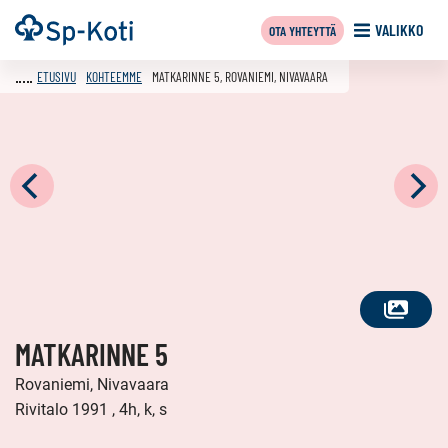
Siirry
Etusivu
VALIKKO
OTA YHTEYTTÄ
sisältöön
ETUSIVU
KOHTEEMME
MATKARINNE 5, ROVANIEMI, NIVAVAARA
KATSO
MATKARINNE 5
KAIKKI
KUVAT
Rovaniemi, Nivavaara
Rivitalo 1991 , 4h, k, s