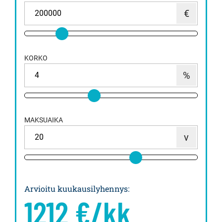
KORKO
MAKSUAIKA
Arvioitu kuukausilyhennys
:
1212
€/kk