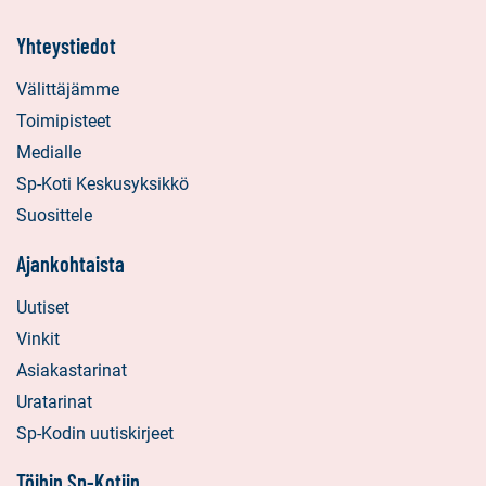
Yhteystiedot
Välittäjämme
Toimipisteet
Medialle
Sp-Koti Keskusyksikkö
Suosittele
Ajankohtaista
Uutiset
Vinkit
Asiakastarinat
Uratarinat
Sp-Kodin uutiskirjeet
Töihin Sp-Kotiin