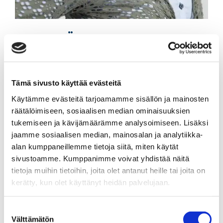
BIRITTA LYÖRI
Myyntipäällikkö, kiinteistönvälittäjä LKV
Tämä sivusto käyttää evästeitä
Sp-Koti Rovaniemi | Kiinteistönvälitys Rovaniemen
Käytämme evästeitä tarjoamamme sisällön ja mainosten
Tähelliset LKV Oy
, 2609029-4
räätälöimiseen, sosiaalisen median ominaisuuksien
tukemiseen ja kävijämäärämme analysoimiseen. Lisäksi
+358 40 631 9799
jaamme sosiaalisen median, mainosalan ja analytiikka-
WhatsApp
alan kumppaneillemme tietoja siitä, miten käytät
biritta.lyori@spkoti.fi
sivustoamme. Kumppanimme voivat yhdistää näitä
tietoja muihin tietoihin, joita olet antanut heille tai joita on
Sp-Koti Rovaniemi
kerätty, kun olet käyttänyt heidän palvelujaan.
Suostumuksen
LÄHETÄ VIESTI
Välttämätön
valinta