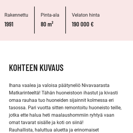
Rakennettu
Pinta-ala
Velaton hinta
1991
80 m²
190 000 €
KOHTEEN KUVAUS
Ihana vaalea ja valoisa päätyneliö Nivavaarasta 
Matkarinteeltä! Tähän huoneistoon ihastut ja kivasti 
omaa rauhaa tuo huoneiden sijainnit kolmessa eri 
tasossa. Pari vuotta sitten remontoitu huoneisto teille, 
jotka ette halua heti maalaushommiin ryhtyä vaan 
omat tavarat sisälle ja koti on siinä! 

Rauhallista, haluttua aluetta ja erinomaiset 