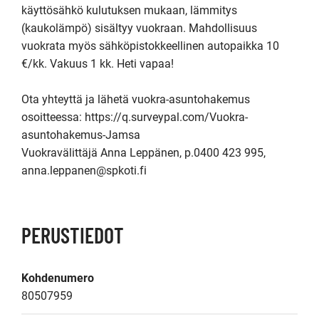
käyttösähkö kulutuksen mukaan, lämmitys 
(kaukolämpö) sisältyy vuokraan. Mahdollisuus 
vuokrata myös sähköpistokkeellinen autopaikka 10 
€/kk. Vakuus 1 kk. Heti vapaa!

Ota yhteyttä ja lähetä vuokra-asuntohakemus 
osoitteessa: https://q.surveypal.com/Vuokra-
asuntohakemus-Jamsa

Vuokravälittäjä Anna Leppänen, p.0400 423 995, 
anna.leppanen@spkoti.fi
PERUSTIEDOT
Kohdenumero
80507959