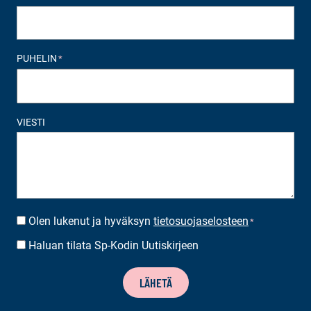
PUHELIN
*
VIESTI
Olen lukenut ja hyväksyn
tietosuojaselosteen
SUOSTUMUS
*
*
Haluan tilata Sp-Kodin Uutiskirjeen
UUTISKIRJEEN
TILAUS
LÄHETÄ