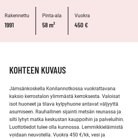
Rakennettu
Pinta-ala
Vuokra
1991
58 m²
450 €
KOHTEEN KUVAUS
Jämsänkoskella Konilannotkossa vuokrattavana 
kaksio kerrostalon ylimmästä kerroksesta. Valoisat 
isot huoneet ja tilava kylpyhuone antavat väljyyttä 
asumiseen. Rauhallinen sijainti metsän reunassa ja 
silti lyhyt matka keskustan kauppoihin ja palveluihin. 
Luottotiedot tulee olla kunnossa. Lemmikkieläimistä 
voidaan neuvotella. Vuokra 450 €/kk, vesi ja 