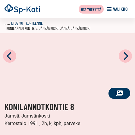
Siirry
Etusivu
VALIKKO
OTA YHTEYTTÄ
sisältöön
ETUSIVU
KOHTEEMME
KONILANNOTKONTIE 8, JÄMSÄNKOSKI, JÄMSÄ, JÄMSÄNKOSKI
KATSO
KONILANNOTKONTIE 8
KAIKKI
KUVAT
Jämsä, Jämsänkoski
Kerrostalo 1991 , 2h, k, kph, parveke