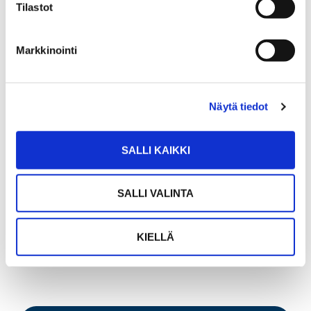
Tilastot
Markkinointi
ANNA LEPPÄNEN
Näytä tiedot
Vuokravälittäjä LVV, myyntisihteeri
Sp-Koti Jämsä Kipinä | Kiinteistönvälitys Tanja
SALLI KAIKKI
Heinonen Oy LKV
, 2821540-9
+358 400 423 995
SALLI VALINTA
WhatsApp
anna.leppanen@spkoti.fi
KIELLÄ
Sp-Koti Jämsä Kipinä