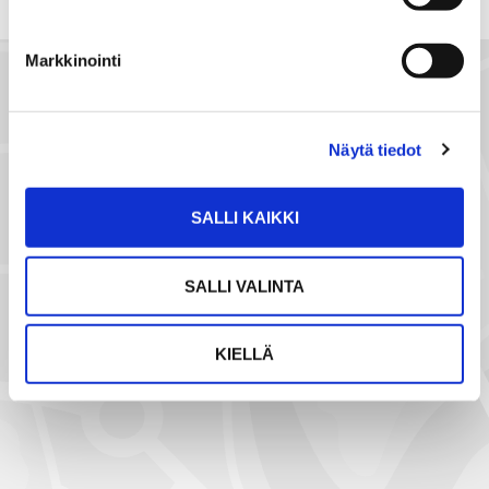
k
ö
Markkinointi
p
o
s
Näytä tiedot
t
i
l
SALLI KAIKKI
l
a
SALLI VALINTA
NÄYTÄ SIJAINTI KARTALLA
KIELLÄ