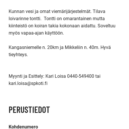
Kunnan vesi ja omat viemärijärjestelmät. Tilava 
loivarinne tontti.  Tontti on omarantainen mutta 
kiinteistö on koiran takia kokonaan aidattu. Soveltuu 
myös vapaa-ajan käyttöön. 

Kangasniemelle n. 20km ja Mikkeliin n. 40m. Hyvä 
tieyhteys.

Myynti ja Esittely: Kari Loisa 0440-549400 tai 
kari.loisa@spkoti.fi
PERUSTIEDOT
Kohdenumero