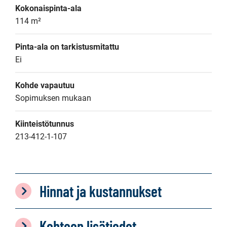
Kokonaispinta-ala
114 m²
Pinta-ala on tarkistusmitattu
Ei
Kohde vapautuu
Sopimuksen mukaan
Kiinteistötunnus
213-412-1-107
Hinnat ja kustannukset
Kohteen lisätiedot