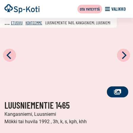
Siirry
Etusivu
VALIKKO
OTA YHTEYTTÄ
sisältöön
ETUSIVU
KOHTEEMME
LUUSNIEMENTIE 1465, KANGASNIEMI, LUUSNIEMI
KATSO
LUUSNIEMENTIE 1465
KAIKKI
KUVAT
Kangasniemi, Luusniemi
Mökki tai huvila 1992 , 3h, k, s, kph, khh