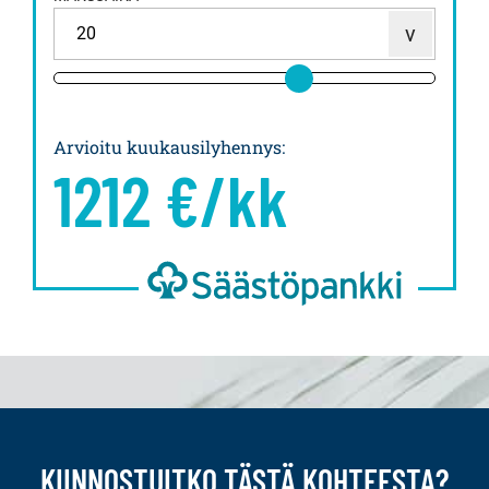
Arvioitu kuukausilyhennys
:
1212
€/kk
KIINNOSTUITKO TÄSTÄ KOHTEESTA?