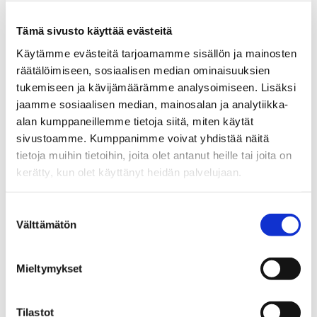
+358 440 549 400
WhatsApp
Tämä sivusto käyttää evästeitä
kari.loisa@spkoti.fi
Käytämme evästeitä tarjoamamme sisällön ja mainosten
räätälöimiseen, sosiaalisen median ominaisuuksien
Sp-Koti Mikkeli
tukemiseen ja kävijämäärämme analysoimiseen. Lisäksi
jaamme sosiaalisen median, mainosalan ja analytiikka-
alan kumppaneillemme tietoja siitä, miten käytät
LÄHETÄ VIESTI
sivustoamme. Kumppanimme voivat yhdistää näitä
tietoja muihin tietoihin, joita olet antanut heille tai joita on
kerätty, kun olet käyttänyt heidän palvelujaan.
LASKE LAINAN SUURUUS
Suostumuksen
Välttämätön
Jaa
Jaa
J
JAA KOHDE:
valinta
WhatsApissa
Facebookissa
a
a
Mieltymykset
s
ä
Tilastot
h