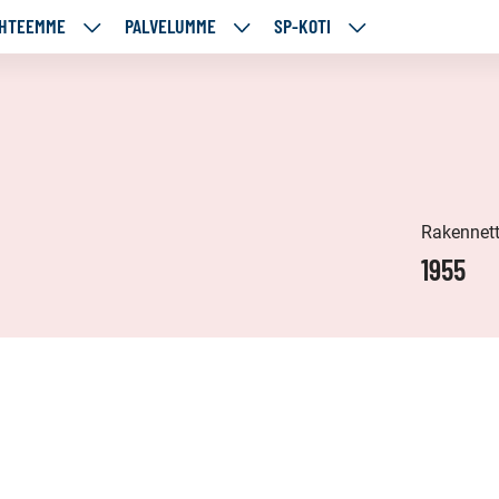
HTEEMME
PALVELUMME
SP-KOTI
ÄJÄMME
KOHTEEMME
PALVELUMME
SP-
UT
ALASIVUT
ALASIVUT
KOTI
ALASIVUT
Rakennet
1955