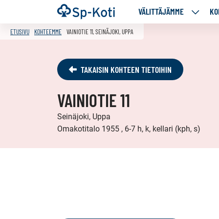
Siirry
Etusivu
VÄLITTÄJÄMME
KO
VÄLITT
sisältöön
ALASIV
ETUSIVU
KOHTEEMME
VAINIOTIE 11, SEINÄJOKI, UPPA
TAKAISIN KOHTEEN TIETOIHIN
VAINIOTIE 11
Seinäjoki, Uppa
Omakotitalo 1955 , 6-7 h, k, kellari (kph, s)