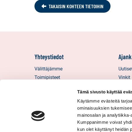
TAKAISIN KOHTEEN TIETOIHIN
Yhteystiedot
Ajank
Välittäjämme
Uutise
Toimipisteet
Vinkit
Medialle
Asiaka
Tämä sivusto käyttää eväs
Sp-Koti Keskusyksikkö
Uratar
Käytämme evästeitä tarjoa
Suosittele
Sp-Kod
ominaisuuksien tukemisee
mainosalan ja analytiikka-
Kumppanimme voivat yhdistää 
kun olet käyttänyt heidän 