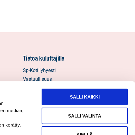
Tietoa kuluttajille
Sp-Koti lyhyesti
Vastuullisuus
Välitysliikkeen vastuut
Henkilötietojen käyttö, tietosuoja ja
SALLI KAIKKI
an
evästeet
sen median,
Palautelomake
SALLI VALINTA
on kerätty,
KIELLÄ