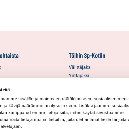
ohtaista
Töihin Sp-Kotiin
t
Välittäjäksi
Yrittäjäksi
starinat
Yhteistyöyrittäjäksi
teitä
inat
mamme sisällön ja mainosten räätälöimiseen, sosiaalisen medi
in uutiskirjeet
n ja kävijämäärämme analysoimiseen. Lisäksi jaamme sosiaali
alan kumppaneillemme tietoja siitä, miten käytät sivustoamme.
näitä tietoja muihin tietoihin, joita olet antanut heille tai joita 
palvelujaan.