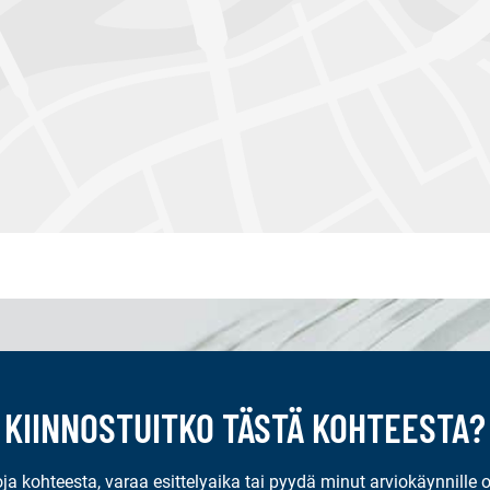
KIINNOSTUITKO TÄSTÄ KOHTEESTA?
oja kohteesta, varaa esittelyaika tai pyydä minut arviokäynnille 