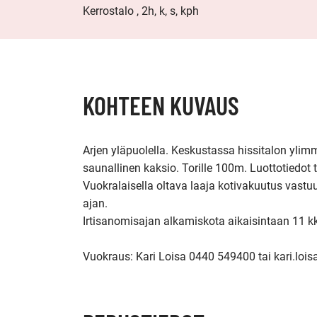
Kerrostalo , 2h, k, s, kph
KOHTEEN KUVAUS
Arjen yläpuolella. Keskustassa hissitalon yli
saunallinen kaksio. Torille 100m. Luottotiedot t
Vuokralaisella oltava laaja kotivakuutus vast
ajan.

Irtisanomisajan alkamiskota aikaisintaan 11 kk
Vuokraus: Kari Loisa 0440 549400 tai kari.lois