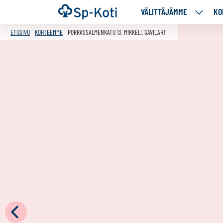
Siirry
Etusivu
VÄLITTÄJÄMME
KO
VÄLITT
sisältöön
ALASIV
ETUSIVU
KOHTEEMME
PORRASSALMENKATU 13, MIKKELI, SAVILAHTI