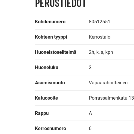
PERUSTIEDOT
Kohdenumero
80512551
Kohteen tyyppi
Kerrostalo
Huoneistoselitelmä
2h, k, s, kph
Huoneluku
2
Asumismuoto
Vapaarahoitteinen
Katuosoite
Porrassalmenkatu 13
Rappu
A
Kerrosnumero
6