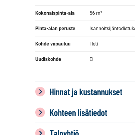
Kokonaispinta-ala
56 m²
Pinta-alan peruste
Isännöitsijäntodistu
Kohde vapautuu
Heti
Uudiskohde
Ei
Hinnat ja kustannukset
Kohteen lisätiedot
Taloyhtiö