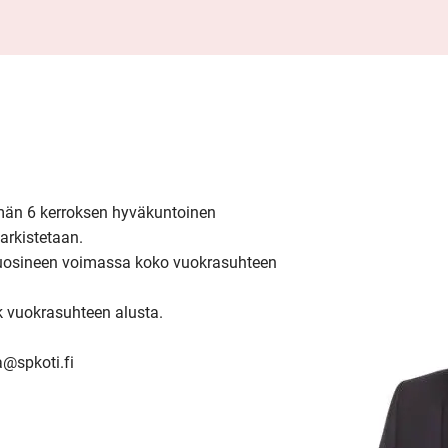
mmän 6 kerroksen hyväkuntoinen 
arkistetaan.

uuosineen voimassa koko vuokrasuhteen 
 vuokrasuhteen alusta.

a@spkoti.fi