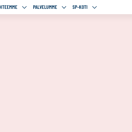
HTEEMME
PALVELUMME
SP-KOTI
ÄJÄMME
KOHTEEMME
PALVELUMME
SP-
UT
ALASIVUT
ALASIVUT
KOTI
ALASIVUT