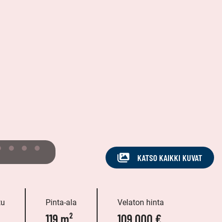
KATSO KAIKKI KUVAT
tu
Pinta-ala
Velaton hinta
119 m²
109 000 €