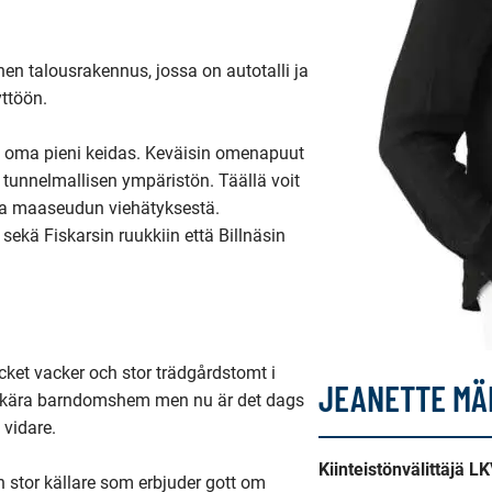
inen talousrakennus, jossa on autotalli ja 
ttöön.

in oma pieni keidas. Keväisin omenapuut 
a tunnelmallisen ympäristön. Täällä voit 
a maaseudun viehätyksestä. 

sekä Fiskarsin ruukkiin että Billnäsin 
et vacker och stor trädgårdstomt i 
JEANETTE MÄ
s kära barndomshem men nu är det dags 
vidare.

Kiinteistönvälittäjä L
 stor källare som erbjuder gott om 