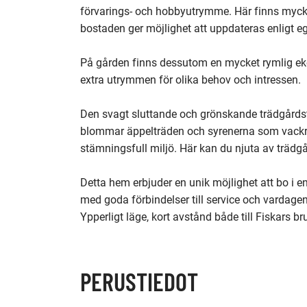
förvarings- och hobbyutrymme. Här finns myck
bostaden ger möjlighet att uppdateras enligt eg
På gården finns dessutom en mycket rymlig e
extra utrymmen för olika behov och intressen.

Den svagt sluttande och grönskande trädgårdst
blommar äppelträden och syrenerna som vackras
stämningsfull miljö. Här kan du njuta av trädgår
Detta hem erbjuder en unik möjlighet att bo i en
med goda förbindelser till service och vardagen
Ypperligt läge, kort avstånd både till Fiskars br
PERUSTIEDOT