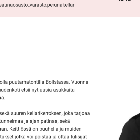
 saunaosasto,,varasto,perunakellari
solla puutarhatontilla Bollstassa. Vuonna 
denkoti etsii nyt uusia asukkaita 
a.

 sekä suuren kellarikerroksen, joka tarjoaa 
 tunnelmaa ja ajan patinaa, sekä 
n. Keittiössä on puuhella ja muiden 
kset jotka voi poistaa ja ottaa tulisijat 