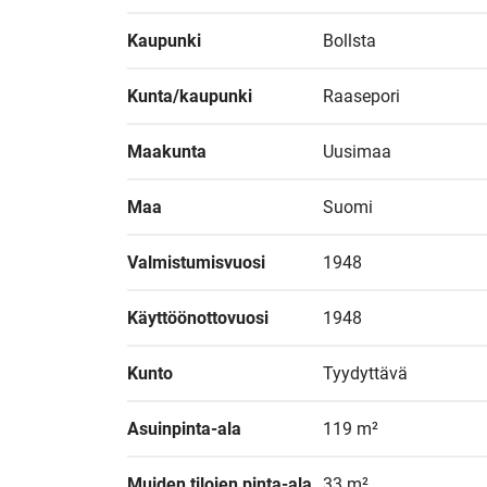
Kaupunki
Bollsta
Kunta/kaupunki
Raasepori
Maakunta
Uusimaa
Maa
Suomi
Valmistumisvuosi
1948
Käyttöönottovuosi
1948
Kunto
Tyydyttävä
Asuinpinta-ala
119 m²
Muiden tilojen pinta-ala
33 m²