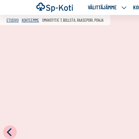
Siirry
Etusivu
VÄLITTÄJÄMME
KO
VÄLITT
sisältöön
ALASIV
ETUSIVU
KOHTEEMME
OMAKOTITIE 7, BOLLSTA, RAASEPORI, POHJA