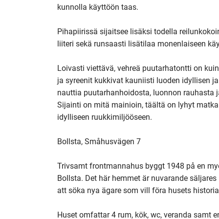
kunnolla käyttöön taas.

Pihapiirissä sijaitsee lisäksi todella reilunkoko
liiteri sekä runsaasti lisätilaa monenlaiseen käy
Loivasti viettävä, vehreä puutarhatontti on ku
ja syreenit kukkivat kauniisti luoden idyllisen j
nauttia puutarhanhoidosta, luonnon rauhasta j
Sijainti on mitä mainioin, täältä on lyhyt matka 
idylliseen ruukkimiljööseen.

Bollsta, Småhusvägen 7

Trivsamt frontmannahus byggt 1948 på en myck
Bollsta. Det här hemmet är nuvarande säljare
att söka nya ägare som vill föra husets historia 
Huset omfattar 4 rum, kök, wc, veranda samt en