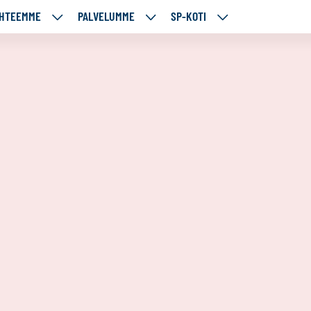
HTEEMME
PALVELUMME
SP-KOTI
ÄJÄMME
KOHTEEMME
PALVELUMME
SP-
UT
ALASIVUT
ALASIVUT
KOTI
ALASIVUT