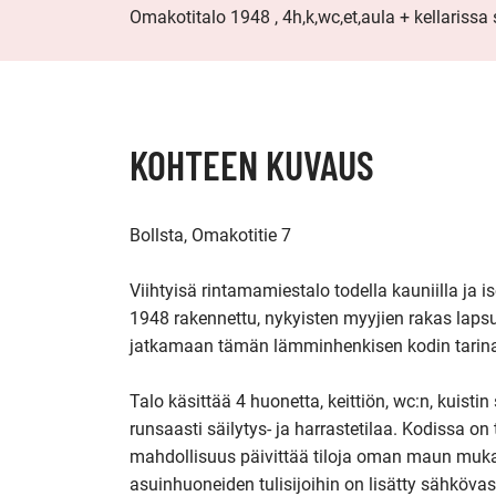
Omakotitalo 1948 , 4h,k,wc,et,aula + kellarissa
KOHTEEN KUVAUS
Bollsta, Omakotitie 7

Viihtyisä rintamamiestalo todella kauniilla ja i
1948 rakennettu, nykyisten myyjien rakas lapsuu
jatkamaan tämän lämminhenkisen kodin tarina
Talo käsittää 4 huonetta, keittiön, wc:n, kuistin
runsaasti säilytys- ja harrastetilaa. Kodissa on
mahdollisuus päivittää tiloja oman maun mukaa
asuinhuoneiden tulisijoihin on lisätty sähkövastu