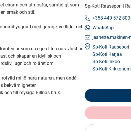
et charm och atmosfär, samtidigt som 
Sp-Koti Raasepori | 
en smak och stil.

+358 440 572 800
konomibyggnad med garage, vedlider och 
WhatsApp
jeanette.makinen-
Sp-Koti Raasepori
omten är som en egen liten oas. Just nu 
Sp-Koti Karjaa
t och skapar en idyllisk och 
Sp-Koti Inkoo
dsliv, lugn och ro året om.

Sp-Koti Kirkkonum
 rofylld miljö nära naturen, men ändå 
s bekvämligheter.

uk och till mysiga Billnäs bruk.