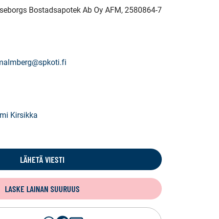
Raseborgs Bostadsapotek Ab Oy AFM
, 2580864-7
malmberg@spkoti.fi
mi Kirsikka
LÄHETÄ VIESTI
LASKE LAINAN SUURUUS