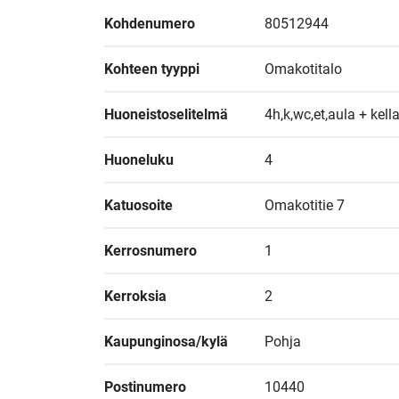
Kohdenumero
80512944
Kohteen tyyppi
Omakotitalo
Huoneistoselitelmä
4h,k,wc,et,aula + kel
Huoneluku
4
Katuosoite
Omakotitie 7
Kerrosnumero
1
Kerroksia
2
Kaupunginosa/kylä
Pohja
Postinumero
10440