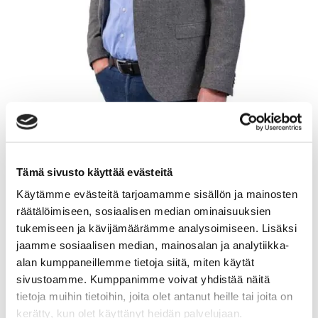
OSSI PIETILÄINEN
Tämä sivusto käyttää evästeitä
Käytämme evästeitä tarjoamamme sisällön ja mainosten
Myyntineuvottelija
räätälöimiseen, sosiaalisen median ominaisuuksien
tukemiseen ja kävijämäärämme analysoimiseen. Lisäksi
Sp-Koti Mikkeli | Etelä-Savon Huoneistomarkkinat Oy
,
jaamme sosiaalisen median, mainosalan ja analytiikka-
2657341-3
alan kumppaneillemme tietoja siitä, miten käytät
sivustoamme. Kumppanimme voivat yhdistää näitä
+358 44 987 0930
tietoja muihin tietoihin, joita olet antanut heille tai joita on
WhatsApp
kerätty, kun olet käyttänyt heidän palvelujaan.