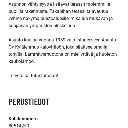
Asunnon viihtyisyyttä lisäävät terassit molemmilla 
puolilla rakennusta. Takapihan terassilta avautuu 
vehreä näkymä puistoalueelle, mikä luo mukavan ja 
suojaisan ympäristön oleskeluun.

Asunto kuuluu vuonna 1989 valmistuneeseen Asunto 
Oy Kylälehmus -taloyhtiöön, joka sijaitsee omalla 
tontilla. Lämmitysmuotona on miellyttävä ja huoleton 
kaukolämpö.

Tervetuloa tutustumaan!
PERUSTIEDOT
Kohdenumero
80514250