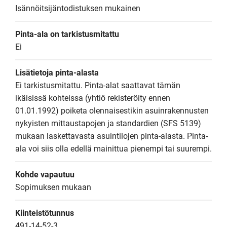
Isännöitsijäntodistuksen mukainen
Pinta-ala on tarkistusmitattu
Ei
Lisätietoja pinta-alasta
Ei tarkistusmitattu. Pinta-alat saattavat tämän 
ikäisissä kohteissa (yhtiö rekisteröity ennen 
01.01.1992) poiketa olennaisestikin asuinrakennusten 
nykyisten mittaustapojen ja standardien (SFS 5139) 
mukaan laskettavasta asuintilojen pinta-alasta. Pinta-
ala voi siis olla edellä mainittua pienempi tai suurempi.
Kohde vapautuu
Sopimuksen mukaan
Kiinteistötunnus
491-14-52-3