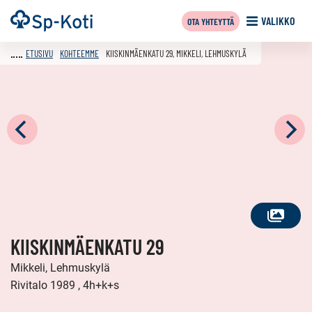
Siirry
Etusivu
VALIKKO
OTA YHTEYTTÄ
sisältöön
ETUSIVU
KOHTEEMME
KIISKINMÄENKATU 29, MIKKELI, LEHMUSKYLÄ
KATSO
KIISKINMÄENKATU 29
KAIKKI
KUVAT
Mikkeli, Lehmuskylä
Rivitalo 1989 , 4h+k+s