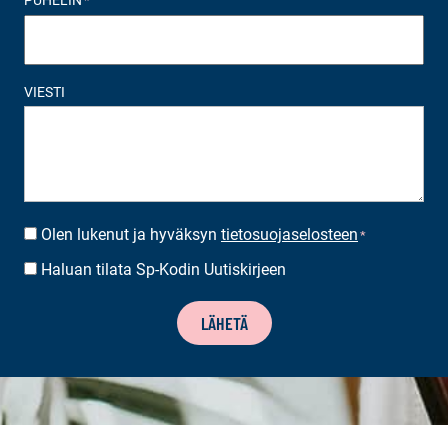
PUHELIN
*
VIESTI
Olen lukenut ja hyväksyn
tietosuojaselosteen
SUOSTUMUS
*
*
Haluan tilata Sp-Kodin Uutiskirjeen
UUTISKIRJEEN
TILAUS
LÄHETÄ