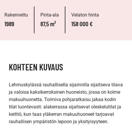
Rakennettu
Pinta-ala
Velaton hinta
1989
87,5 m²
158 000 €
KOHTEEN KUVAUS
Lehmuskylässä rauhallisella sijainnilla sijaitseva tilava 
ja valoisa kaksikerroksinen huoneisto, jossa on kolme 
makuuhuonetta. Toimiva pohjaratkaisu jakaa kodin 
tilat luontevasti: alakerrassa sijaitsevat oleskelutilat ja 
keittiö, kun taas yläkerran makuuhuoneet tarjoavat 
rauhallisen ympäristön lepoon ja yksityisyyteen.
