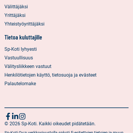
Välittäjäksi
Yrittäjäksi
Yhteistyöyrittäjäksi
Tietoa kuluttajille
Sp-Koti lyhyesti
Vastuullisuus
Välitysliikkeen vastuut
Henkilötietojen käyttö, tietosuoja ja evästeet
Palautelomake
Seuraa
Sosiaalinen
Sosiaalinen
Sosiaalinen
media:
© 2026 Sp-Koti. Kaikki oikeudet pidätetään.
media:
media:
meitä
facebook
linkedin
instagram
Sp-Koti Oy:n verkkosivustolla spkoti.fi esitettyjen tietojen ja muun