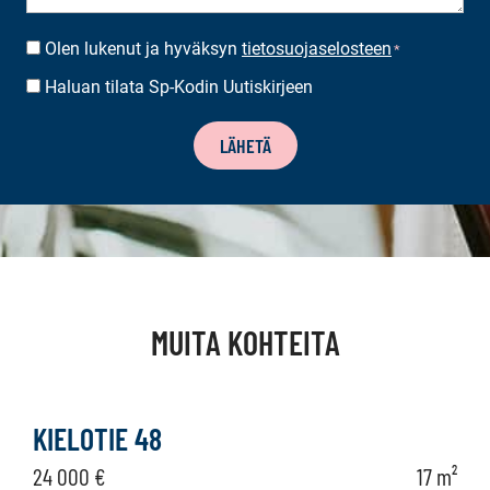
Olen lukenut ja hyväksyn
tietosuojaselosteen
SUOSTUMUS
*
*
Haluan tilata Sp-Kodin Uutiskirjeen
UUTISKIRJEEN
TILAUS
LÄHETÄ
MUITA KOHTEITA
KIELOTIE 48
24 000 €
17 m²