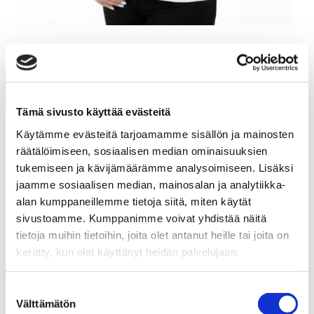
SANNA NYMAN
Ylempi kiinteistönvälittäjä LKV, KiAT,
Tämä sivusto käyttää evästeitä
kaupanvahvistaja
Käytämme evästeitä tarjoamamme sisällön ja mainosten
Sp-Koti Forssa | LKV Omassa Kotona Oy
, 2608566-3
räätälöimiseen, sosiaalisen median ominaisuuksien
tukemiseen ja kävijämäärämme analysoimiseen. Lisäksi
+358 45 6037676
jaamme sosiaalisen median, mainosalan ja analytiikka-
sanna.nyman@spkoti.fi
alan kumppaneillemme tietoja siitä, miten käytät
Sp-Koti Forssa
sivustoamme. Kumppanimme voivat yhdistää näitä
tietoja muihin tietoihin, joita olet antanut heille tai joita on
kerätty, kun olet käyttänyt heidän palvelujaan.
LÄHETÄ VIESTI
Suostumuksen
Välttämätön
valinta