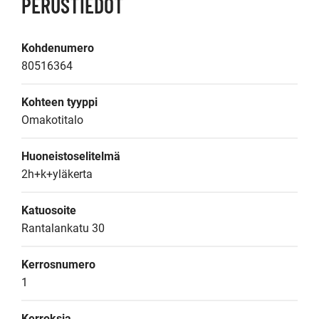
PERUSTIEDOT
Kohdenumero
80516364
Kohteen tyyppi
Omakotitalo
Huoneistoselitelmä
2h+k+yläkerta
Katuosoite
Rantalankatu 30
Kerrosnumero
1
Kerroksia