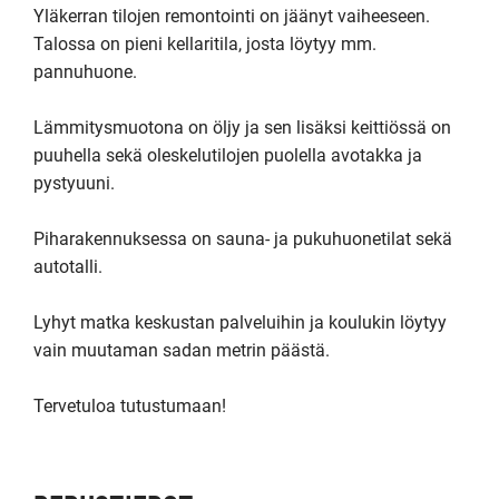
Yläkerran tilojen remontointi on jäänyt vaiheeseen.

Talossa on pieni kellaritila, josta löytyy mm. 
pannuhuone.

Lämmitysmuotona on öljy ja sen lisäksi keittiössä on 
puuhella sekä oleskelutilojen puolella avotakka ja 
pystyuuni.

Piharakennuksessa on sauna- ja pukuhuonetilat sekä 
autotalli.

Lyhyt matka keskustan palveluihin ja koulukin löytyy 
vain muutaman sadan metrin päästä.

Tervetuloa tutustumaan!