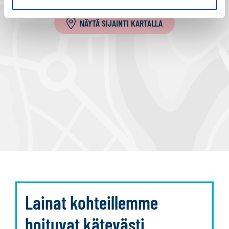
a
NÄYTÄ SIJAINTI KARTALLA
Lainat kohteillemme
hoituvat kätevästi