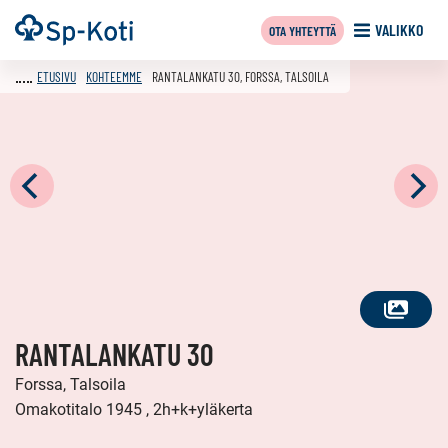
Siirry
Etusivu
VALIKKO
OTA YHTEYTTÄ
sisältöön
ETUSIVU
KOHTEEMME
RANTALANKATU 30, FORSSA, TALSOILA
KATSO
RANTALANKATU 30
KAIKKI
KUVAT
Forssa, Talsoila
Omakotitalo 1945 , 2h+k+yläkerta