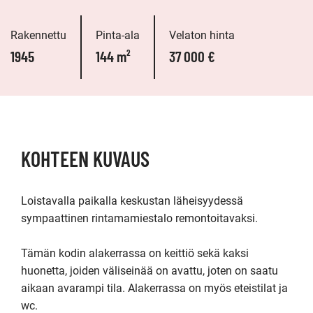
Rakennettu
Pinta-ala
Velaton hinta
1945
144 m²
37 000 €
KOHTEEN KUVAUS
Loistavalla paikalla keskustan läheisyydessä 
sympaattinen rintamamiestalo remontoitavaksi.

Tämän kodin alakerrassa on keittiö sekä kaksi 
huonetta, joiden väliseinää on avattu, joten on saatu 
aikaan avarampi tila. Alakerrassa on myös eteistilat ja 
wc.
