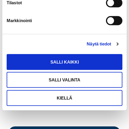
Tilastot
Markkinointi
ANNA LEPPÄNEN
Näytä tiedot
Vuokravälittäjä LVV, myyntisihteeri
Sp-Koti Jämsä Kipinä | Kiinteistönvälitys Tanja
SALLI KAIKKI
Heinonen Oy LKV
, 2821540-9
+358 400 423 995
SALLI VALINTA
WhatsApp
anna.leppanen@spkoti.fi
KIELLÄ
Sp-Koti Jämsä Kipinä