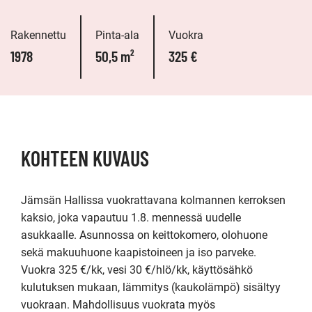
Rakennettu
Pinta-ala
Vuokra
1978
50,5 m²
325 €
KOHTEEN KUVAUS
Jämsän Hallissa vuokrattavana kolmannen kerroksen 
kaksio, joka vapautuu 1.8. mennessä uudelle 
asukkaalle. Asunnossa on keittokomero, olohuone 
sekä makuuhuone kaapistoineen ja iso parveke. 
Vuokra 325 €/kk, vesi 30 €/hlö/kk, käyttösähkö 
kulutuksen mukaan, lämmitys (kaukolämpö) sisältyy 
vuokraan. Mahdollisuus vuokrata myös 