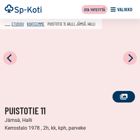
Siirry
Etusivu
VALIKKO
OTA YHTEYTTÄ
sisältöön
ETUSIVU
KOHTEEMME
PUISTOTIE 11, HALLI, JÄMSÄ, HALLI
KATSO
PUISTOTIE 11
KAIKKI
KUVAT
Jämsä, Halli
Kerrostalo 1978 , 2h, kk, kph, parveke