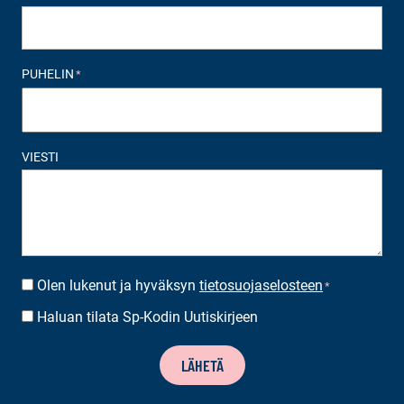
PUHELIN
*
VIESTI
Olen lukenut ja hyväksyn
tietosuojaselosteen
SUOSTUMUS
*
*
Haluan tilata Sp-Kodin Uutiskirjeen
UUTISKIRJEEN
TILAUS
LÄHETÄ