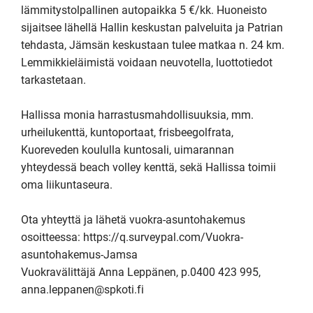
lämmitystolpallinen autopaikka 5 €/kk. Huoneisto 
sijaitsee lähellä Hallin keskustan palveluita ja Patrian 
tehdasta, Jämsän keskustaan tulee matkaa n. 24 km. 
Lemmikkieläimistä voidaan neuvotella, luottotiedot 
tarkastetaan.

Hallissa monia harrastusmahdollisuuksia, mm. 
urheilukenttä, kuntoportaat, frisbeegolfrata, 
Kuoreveden koululla kuntosali, uimarannan 
yhteydessä beach volley kenttä, sekä Hallissa toimii 
oma liikuntaseura.

Ota yhteyttä ja lähetä vuokra-asuntohakemus 
osoitteessa: https://q.surveypal.com/Vuokra-
asuntohakemus-Jamsa

Vuokravälittäjä Anna Leppänen, p.0400 423 995, 
anna.leppanen@spkoti.fi