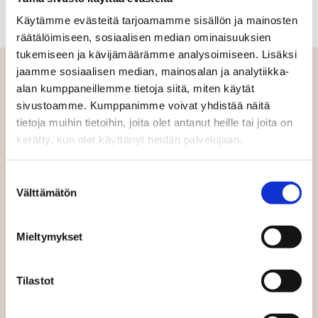
Käytämme evästeitä tarjoamamme sisällön ja mainosten
räätälöimiseen, sosiaalisen median ominaisuuksien
tukemiseen ja kävijämäärämme analysoimiseen. Lisäksi
jaamme sosiaalisen median, mainosalan ja analytiikka-
alan kumppaneillemme tietoja siitä, miten käytät
Yhteystiedot
sivustoamme. Kumppanimme voivat yhdistää näitä
tietoja muihin tietoihin, joita olet antanut heille tai joita on
Välittäjämme
kerätty, kun olet käyttänyt heidän palvelujaan.
Toimipisteet
Medialle
Suostumuksen
Välttämätön
valinta
Sp-Koti Keskusyksikkö
Suosittele
Mieltymykset
Ajankohtaista
Uutiset
Tilastot
Vinkit