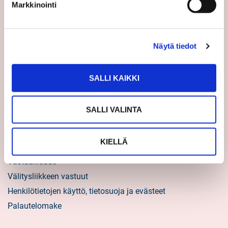
Asiakastarinat
Markkinointi
Uratarinat
Sp-Kodin uutiskirjeet
Näytä tiedot
Töihin Sp-Kotiin
Välittäjäksi
SALLI KAIKKI
Yrittäjäksi
Yhteistyöyrittäjäksi
SALLI VALINTA
Tietoa kuluttajille
KIELLÄ
Sp-Koti lyhyesti
Vastuullisuus
Välitysliikkeen vastuut
Henkilötietojen käyttö, tietosuoja ja evästeet
Palautelomake