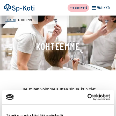
Siirry
Etusivu
VALIKKO
OTA YHTEYTTÄ
sisältöön
f
ETUSIVU
KOHTEEMME
KOHTEEMME
Lue, miten voimme auttaa sinua, kun olet
myymässä
,
vuokraamassa
,
ostamassa
tai haluat tehdä
ostotoimeksiannon
.
Tämä sivusto käyttää evästeitä