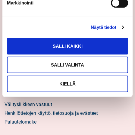
Asiakastarinat
Markkinointi
Uratarinat
Sp-Kodin uutiskirjeet
Näytä tiedot
Töihin Sp-Kotiin
Välittäjäksi
SALLI KAIKKI
Yrittäjäksi
Yhteistyöyrittäjäksi
SALLI VALINTA
Tietoa kuluttajille
KIELLÄ
Sp-Koti lyhyesti
Vastuullisuus
Välitysliikkeen vastuut
Henkilötietojen käyttö, tietosuoja ja evästeet
Palautelomake