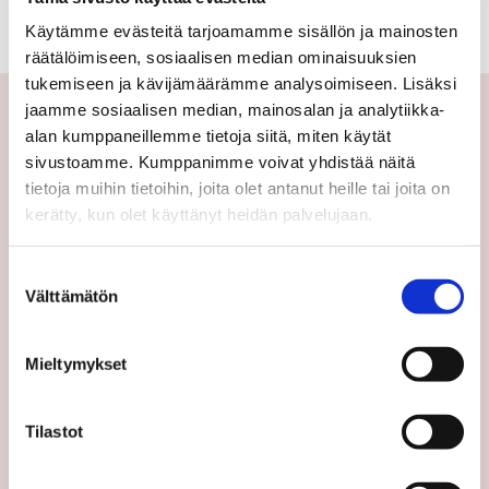
Käytämme evästeitä tarjoamamme sisällön ja mainosten
räätälöimiseen, sosiaalisen median ominaisuuksien
tukemiseen ja kävijämäärämme analysoimiseen. Lisäksi
jaamme sosiaalisen median, mainosalan ja analytiikka-
alan kumppaneillemme tietoja siitä, miten käytät
Yhteystiedot
sivustoamme. Kumppanimme voivat yhdistää näitä
tietoja muihin tietoihin, joita olet antanut heille tai joita on
Välittäjämme
kerätty, kun olet käyttänyt heidän palvelujaan.
Toimipisteet
Medialle
Suostumuksen
Välttämätön
valinta
Sp-Koti Keskusyksikkö
Suosittele
Mieltymykset
Ajankohtaista
Uutiset
Tilastot
Vinkit