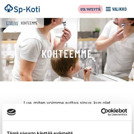
Siirry
Etusivu
VALIKKO
OTA YHTEYTTÄ
sisältöön
f
ETUSIVU
KOHTEEMME
KOHTEEMME
Lue, miten voimme auttaa sinua, kun olet
myymässä
,
vuokraamassa
,
ostamassa
tai haluat tehdä
ostotoimeksiannon
.
Tämä sivusto käyttää evästeitä