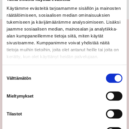
Käytämme evästeitä tarjoamamme sisällön ja mainosten
räätälöimiseen, sosiaalisen median ominaisuuksien
tukemiseen ja kävijämäärämme analysoimiseen. Lisäksi
jaamme sosiaalisen median, mainosalan ja analytiikka-
alan kumppaneillemme tietoja siitä, miten käytät
Yhteystiedot
sivustoamme. Kumppanimme voivat yhdistää näitä
tietoja muihin tietoihin, joita olet antanut heille tai joita on
Välittäjämme
kerätty, kun olet käyttänyt heidän palvelujaan.
Toimipisteet
Medialle
Suostumuksen
Välttämätön
valinta
Sp-Koti Keskusyksikkö
Suosittele
Mieltymykset
Ajankohtaista
Uutiset
Tilastot
Vinkit