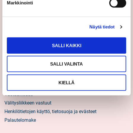
Asiakastarinat
Markkinointi
Uratarinat
Sp-Kodin uutiskirjeet
Näytä tiedot
Töihin Sp-Kotiin
Välittäjäksi
SALLI KAIKKI
Yrittäjäksi
Yhteistyöyrittäjäksi
SALLI VALINTA
Tietoa kuluttajille
KIELLÄ
Sp-Koti lyhyesti
Vastuullisuus
Välitysliikkeen vastuut
Henkilötietojen käyttö, tietosuoja ja evästeet
Palautelomake