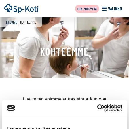
Siirry
Etusivu
VALIKKO
OTA YHTEYTTÄ
sisältöön
f
ETUSIVU
KOHTEEMME
KOHTEEMME
Lue, miten voimme auttaa sinua, kun olet
myymässä
,
vuokraamassa
,
ostamassa
tai haluat tehdä
ostotoimeksiannon
.
Tämä sivusto käyttää evästeitä