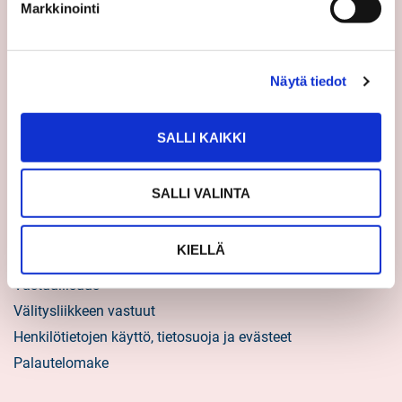
Asiakastarinat
Markkinointi
Uratarinat
Sp-Kodin uutiskirjeet
Näytä tiedot
Töihin Sp-Kotiin
Välittäjäksi
SALLI KAIKKI
Yrittäjäksi
Yhteistyöyrittäjäksi
SALLI VALINTA
Tietoa kuluttajille
KIELLÄ
Sp-Koti lyhyesti
Vastuullisuus
Välitysliikkeen vastuut
Henkilötietojen käyttö, tietosuoja ja evästeet
Palautelomake