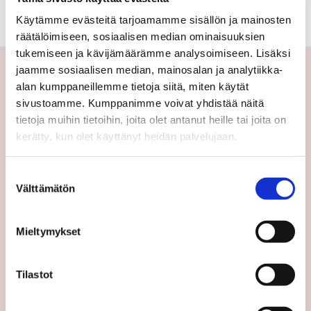
Käytämme evästeitä tarjoamamme sisällön ja mainosten
räätälöimiseen, sosiaalisen median ominaisuuksien
tukemiseen ja kävijämäärämme analysoimiseen. Lisäksi
jaamme sosiaalisen median, mainosalan ja analytiikka-
alan kumppaneillemme tietoja siitä, miten käytät
Yhteystiedot
sivustoamme. Kumppanimme voivat yhdistää näitä
tietoja muihin tietoihin, joita olet antanut heille tai joita on
Välittäjämme
kerätty, kun olet käyttänyt heidän palvelujaan.
Toimipisteet
Medialle
Suostumuksen
Välttämätön
valinta
Sp-Koti Keskusyksikkö
Suosittele
Mieltymykset
Ajankohtaista
Uutiset
Tilastot
Vinkit