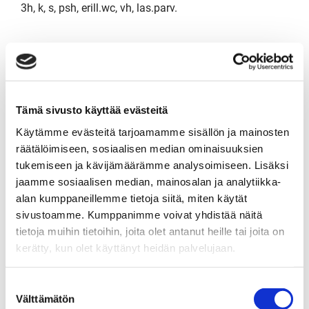
3h, k, s, psh, erill.wc, vh, las.parv.
NUMMISILLANKATU 14
69 500 €
37 m²
Tämä sivusto käyttää evästeitä
Käytämme evästeitä tarjoamamme sisällön ja mainosten
Suomi Hyvinkää Nummisilta
räätälöimiseen, sosiaalisen median ominaisuuksien
Kerrostalo 1929
tukemiseen ja kävijämäärämme analysoimiseen. Lisäksi
1-2 h, kk, s, kph/wc
jaamme sosiaalisen median, mainosalan ja analytiikka-
alan kumppaneillemme tietoja siitä, miten käytät
sivustoamme. Kumppanimme voivat yhdistää näitä
tietoja muihin tietoihin, joita olet antanut heille tai joita on
VELJESTENKATU 82
kerätty, kun olet käyttänyt heidän palvelujaan.
115 000 €
56 m²
Suostumuksen
Välttämätön
valinta
Suomi Hyvinkää Kruununpuisto