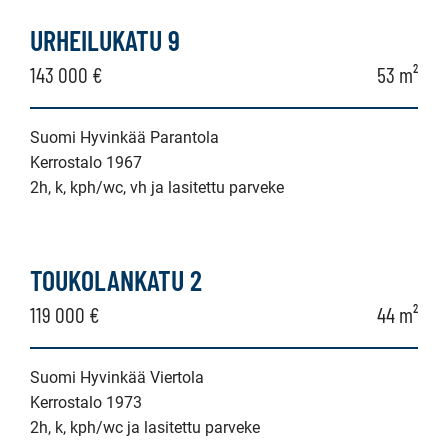
kerrostalo,
URHEILUKATU 9
luhtitalo
143 000 €
53 m²
Suomi Hyvinkää Parantola
Kerrostalo 1967
2h, k, kph/wc, vh ja lasitettu parveke
TOUKOLANKATU 2
119 000 €
44 m²
Suomi Hyvinkää Viertola
Kerrostalo 1973
2h, k, kph/wc ja lasitettu parveke