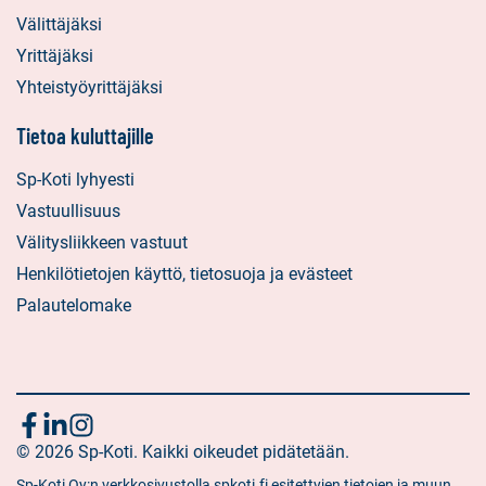
Välittäjäksi
Yrittäjäksi
Yhteistyöyrittäjäksi
Tietoa kuluttajille
Sp-Koti lyhyesti
Vastuullisuus
Välitysliikkeen vastuut
Henkilötietojen käyttö, tietosuoja ja evästeet
Palautelomake
Seuraa
Sosiaalinen
Sosiaalinen
Sosiaalinen
media:
© 2026 Sp-Koti. Kaikki oikeudet pidätetään.
media:
media:
meitä
facebook
linkedin
instagram
Sp-Koti Oy:n verkkosivustolla spkoti.fi esitettyjen tietojen ja muun