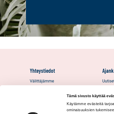
Yhteystiedot
Ajank
Välittäjämme
Uutise
Toimipisteet
Vinkit
Medialle
Asiaka
Tämä sivusto käyttää eväs
Sp-Koti Keskusyksikkö
Uratar
Käytämme evästeitä tarjoa
ominaisuuksien tukemisee
Suosittele
Sp-Kod