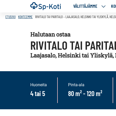
Siirry
Etusivu
VÄLITTÄJÄMME
KO
VÄLITT
sisältöön
ALASIV
ETUSIVU
KOHTEEMME
RIVITALO TAI PARITALO – LAAJASALO, HELSINKI TAI YLISKYLÄ, HELS
Halutaan ostaa
RIVITALO TAI PARITA
Laajasalo, Helsinki tai Yliskylä,
Huoneita
Pinta-ala
4 tai 5
80 m² - 120 m²