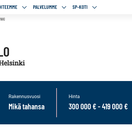
HTEEMME
PALVELUMME
SP-KOTI
ÄJÄMME
KOHTEEMME
PALVELUMME
SP-
UT
ALASIVUT
ALASIVUT
KOTI
INKI
ALASIVUT
LO
 Helsinki
Rakennusvuosi
Hinta
Mikä tahansa
300 000 € - 419 000 €