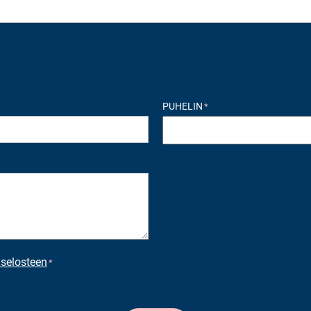
PUHELIN
*
aselosteen
*