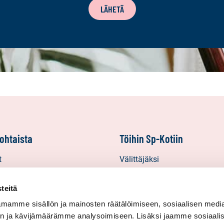
LÄHETÄ
ohtaista
Töihin Sp-Kotiin
t
Välittäjäksi
Yrittäjäksi
starinat
Yhteistyöyrittäjäksi
teitä
inat
mamme sisällön ja mainosten räätälöimiseen, sosiaalisen medi
n ja kävijämäärämme analysoimiseen. Lisäksi jaamme sosiaali
in uutiskirjeet