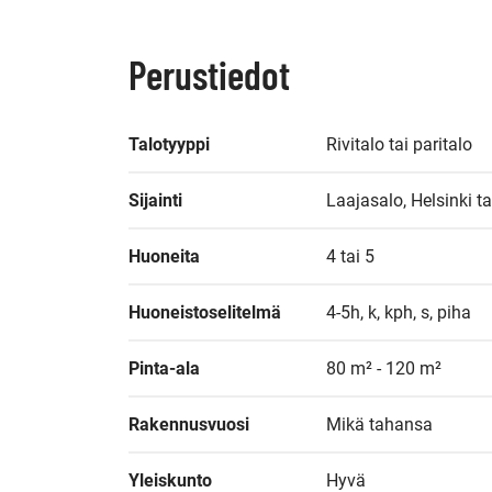
Perustiedot
Talotyyppi
Rivitalo tai paritalo
Sijainti
Laajasalo, Helsinki ta
Huoneita
4 tai 5
Huoneistoselitelmä
4-5h, k, kph, s, piha
Pinta-ala
80 m² - 120 m²
Rakennusvuosi
Mikä tahansa
Yleiskunto
Hyvä