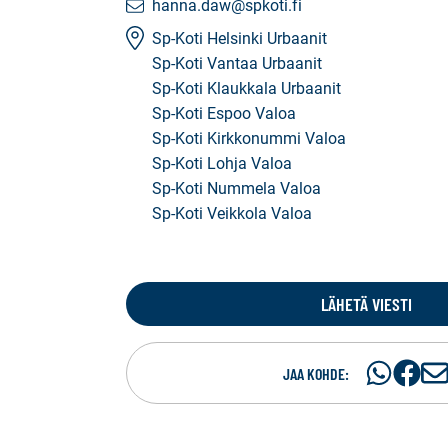
hanna.daw@spkoti.fi
Sp-Koti Helsinki Urbaanit
Sp-Koti Vantaa Urbaanit
Sp-Koti Klaukkala Urbaanit
Sp-Koti Espoo Valoa
Sp-Koti Kirkkonummi Valoa
Sp-Koti Lohja Valoa
Sp-Koti Nummela Valoa
Sp-Koti Veikkola Valoa
LÄHETÄ VIESTI
Jaa
Jaa
J
JAA KOHDE:
WhatsApis
Facebo
a
a
s