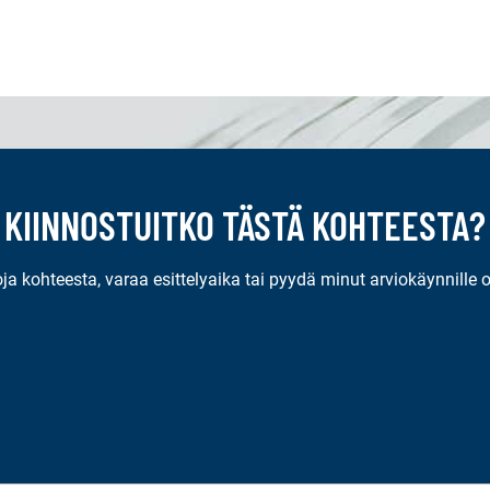
ä
h
k
ö
p
o
s
KIINNOSTUITKO TÄSTÄ KOHTEESTA?
t
i
l
oja kohteesta, varaa esittelyaika tai pyydä minut arviokäynnille 
l
a