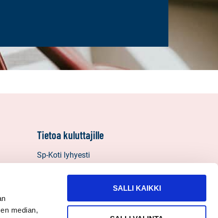
Tietoa kuluttajille
Sp-Koti lyhyesti
Vastuullisuus
Välitysliikkeen vastuut
SALLI KAIKKI
Henkilötietojen käyttö, tietosuoja ja
an
evästeet
sen median,