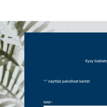
Kysy lisätiet
"
" näyttää pakolliset kentät
*
NIMI
*