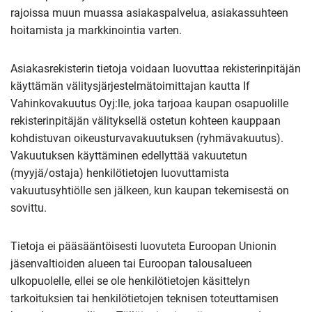
rajoissa muun muassa asiakaspalvelua, asiakassuhteen
hoitamista ja markkinointia varten.
Asiakasrekisterin tietoja voidaan luovuttaa rekisterinpitäjän
käyttämän välitysjärjestelmätoimittajan kautta If
Vahinkovakuutus Oyj:lle, joka tarjoaa kaupan osapuolille
rekisterinpitäjän välityksellä ostetun kohteen kauppaan
kohdistuvan oikeusturvavakuutuksen (ryhmävakuutus).
Vakuutuksen käyttäminen edellyttää vakuutetun
(myyjä/ostaja) henkilötietojen luovuttamista
vakuutusyhtiölle sen jälkeen, kun kaupan tekemisestä on
sovittu.
Tietoja ei pääsääntöisesti luovuteta Euroopan Unionin
jäsenvaltioiden alueen tai Euroopan talousalueen
ulkopuolelle, ellei se ole henkilötietojen käsittelyn
tarkoituksien tai henkilötietojen teknisen toteuttamisen