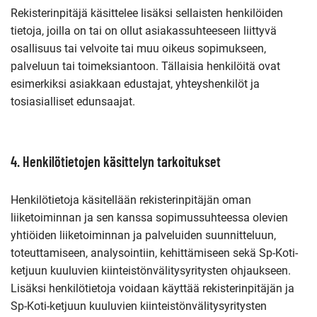
Rekisterinpitäjä käsittelee lisäksi sellaisten henkilöiden
tietoja, joilla on tai on ollut asiakassuhteeseen liittyvä
osallisuus tai velvoite tai muu oikeus sopimukseen,
palveluun tai toimeksiantoon. Tällaisia henkilöitä ovat
esimerkiksi asiakkaan edustajat, yhteyshenkilöt ja
tosiasialliset edunsaajat.
4. Henkilötietojen käsittelyn tarkoitukset
Henkilötietoja käsitellään rekisterinpitäjän oman
liiketoiminnan ja sen kanssa sopimussuhteessa olevien
yhtiöiden liiketoiminnan ja palveluiden suunnitteluun,
toteuttamiseen, analysointiin, kehittämiseen sekä Sp-Koti-
ketjuun kuuluvien kiinteistönvälitysyritysten ohjaukseen.
Lisäksi henkilötietoja voidaan käyttää rekisterinpitäjän ja
Sp-Koti-ketjuun kuuluvien kiinteistönvälitysyritysten