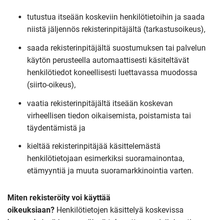
tutustua itseään koskeviin henkilötietoihin ja saada
niistä jäljennös rekisterinpitäjältä (tarkastusoikeus),
saada rekisterinpitäjältä suostumuksen tai palvelun
käytön perusteella automaattisesti käsiteltävät
henkilötiedot koneellisesti luettavassa muodossa
(siirto-oikeus),
vaatia rekisterinpitäjältä itseään koskevan
virheellisen tiedon oikaisemista, poistamista tai
täydentämistä ja
kieltää rekisterinpitäjää käsittelemästä
henkilötietojaan esimerkiksi suoramainontaa,
etämyyntiä ja muuta suoramarkkinointia varten.
Miten rekisteröity voi käyttää
oikeuksiaan?
Henkilötietojen käsittelyä koskevissa