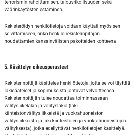
terrorismin rahoittamisen, talousrikollisuuden sekä
väärinkäytösten estäminen.
Rekisteröidyn henkilötietoja voidaan käyttää myös sen
selvittämiseen, onko henkilö rekisterinpitäjän
noudattamien kansainvälisten pakotteiden kohteena
5. Käsittelyn oikeusperusteet
Rekisterinpitäjä käsittelee henkilötietoja, jotta se voi täyttää
lakisääteiset ja sopimuksista johtuvat velvoitteensa.
Rekisterinpitäjän tulee noudattaa toiminnassaan
välitysliikelakia ja välityslakia (laki
kiinteistönvälitysliikkeistä ja vuokrahuoneiston
välitysliikkeistä ja laki kiinteistöjen ja vuokrahuoneistojen
välityksestä), jotka edellyttävät henkilötietojen käsittelyä.