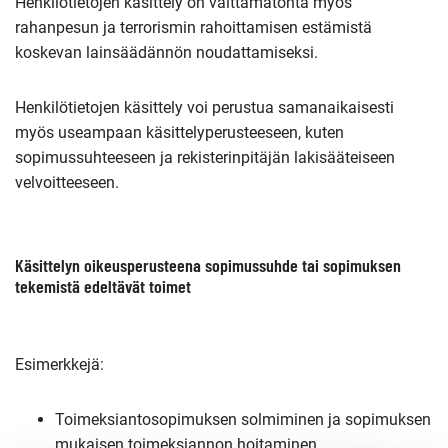
Henkilötietojen käsittely on välttämätöntä myös
rahanpesun ja terrorismin rahoittamisen estämistä
koskevan lainsäädännön noudattamiseksi.
Henkilötietojen käsittely voi perustua samanaikaisesti
myös useampaan käsittelyperusteeseen, kuten
sopimussuhteeseen ja rekisterinpitäjän lakisääteiseen
velvoitteeseen.
Käsittelyn oikeusperusteena sopimussuhde tai sopimuksen
tekemistä edeltävät toimet
Esimerkkejä:
Toimeksiantosopimuksen solmiminen ja sopimuksen
mukaisen toimeksiannon hoitaminen