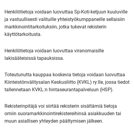
Henkilötietoja voidaan luovuttaa Sp-Koti-ketjuun kuuluville
ja vastuullisesti valituille yhteistyökumppaneille sellaisiin
markkinointitarkoituksiin, jotka tukevat rekisterin
käyttötarkoitusta.
Henkilötietoja voidaan luovuttaa viranomaisille
lakisääteisissä tapauksissa.
Toteutunutta kauppaa koskevia tietoja voidaan luovuttaa
Kiinteistönvälitysalan Keskusliitto (KVKL) ry:lle, jossa tiedot
tallennetaan KVKL:n hintaseurantapalveluun (HSP).
Rekisterinpitäjä voi siirtää rekisterin sisältämiä tietoja
omiin suoramarkkinointirekistereihinsä asiakkuuden tai
muun asiallisen yhteyden päättymisen jälkeen.