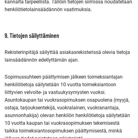
kannalta tarpeellista. Tällöin tietojen siirrossa noudatetaan
henkilötietolainsäädännön vaatimuksia.
9. Tietojen säilyttäminen
Rekisterinpitäjä säilyttää asiakasrekisterissä olevia tietoja
lainsäädännön edellyttämän ajan.
Sopimussuhteen päättymisen jälkeen toimeksiantajan
henkilötietoja säilytetään 10 vuotta toimeksiantoon
liittyvien velvoite- ja vastuukysymysten vuoksi.
Asuntokaupan tai vuokrasopimuksen osapuolena (myyjä,
ostaja, tarjouksentekijä, vuokralainen, vuokranantaja,
asunnonhakija) olevan henkilön henkilötietoja säilytetään
10 vuotta kaupan tai vuokrasopimuksen tekemisestä
taikka toimeksiantosopimuksen päättymisestä, minkä