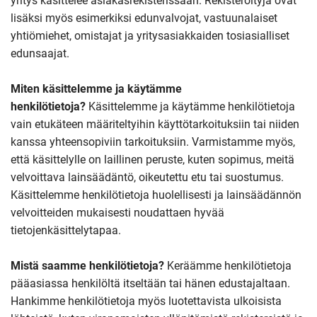
yritys käsittelee asiakasrekisterissään. Rekisteröityjä ovat
lisäksi myös esimerkiksi edunvalvojat, vastuunalaiset
yhtiömiehet, omistajat ja yritysasiakkaiden tosiasialliset
edunsaajat.
Miten käsittelemme ja käytämme
henkilötietoja?
Käsittelemme ja käytämme henkilötietoja
vain etukäteen määriteltyihin käyttötarkoituksiin tai niiden
kanssa yhteensopiviin tarkoituksiin. Varmistamme myös,
että käsittelylle on laillinen peruste, kuten sopimus, meitä
velvoittava lainsäädäntö, oikeutettu etu tai suostumus.
Käsittelemme henkilötietoja huolellisesti ja lainsäädännön
velvoitteiden mukaisesti noudattaen hyvää
tietojenkäsittelytapaa.
Mistä saamme henkilötietoja?
Keräämme henkilötietoja
pääasiassa henkilöltä itseltään tai hänen edustajaltaan.
Hankimme henkilötietoja myös luotettavista ulkoisista