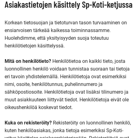
Asiakastietojen käsittely Sp-Koti-ketjussa
Korkean tietosuojan ja tietoturvan tason turvaaminen on
ensiarvoisen tärkeää kaikessa toiminnassamme.
Huolehdimme, että yksityisyyden suoja toteutuu
henkilötietojen käsittelyssä.
Mitä on henkilötieto?
Henkilötietoa on kaikki tieto, josta
luonnollinen henkilö voidaan tunnistaa suoraan tai tietoja
eri tavoin yhdistelemällä. Henkilötietoja ovat esimerkiksi
nimi, osoite, henkilötunnus, puhelinnumero ja
sähköpostiosoite. Henkilötietoja ovat lisäksi tilinumero ja
muut asiakkuuteen liittyvät tiedot. Henkilötietoja eivät ole
oikeushenkilöä koskevat tiedot.
Kuka on rekisteröity?
Rekisteröity on
luonnollinen henkilö,
kuten henkilöasiakas, jonka tietoja esimerkiksi Sp-Koti-