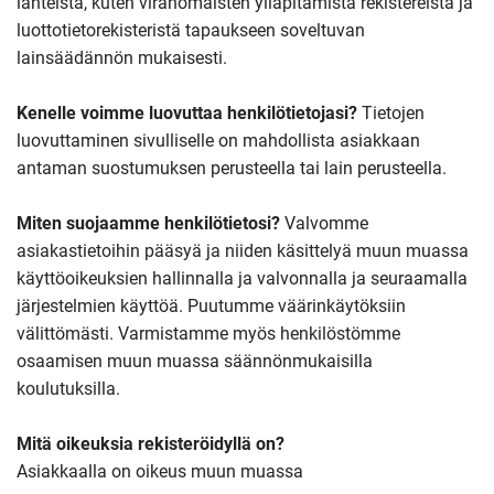
lähteistä, kuten viranomaisten ylläpitämistä rekistereistä ja
luottotietorekisteristä tapaukseen soveltuvan
lainsäädännön mukaisesti.
Kenelle voimme luovuttaa henkilötietojasi?
Tietojen
luovuttaminen sivulliselle on mahdollista asiakkaan
antaman suostumuksen perusteella tai lain perusteella.
Miten suojaamme henkilötietosi?
Valvomme
asiakastietoihin pääsyä ja niiden käsittelyä muun muassa
käyttöoikeuksien hallinnalla ja valvonnalla ja seuraamalla
järjestelmien käyttöä. Puutumme väärinkäytöksiin
välittömästi. Varmistamme myös henkilöstömme
osaamisen muun muassa säännönmukaisilla
koulutuksilla.
Mitä oikeuksia rekisteröidyllä on?
Asiakkaalla on oikeus muun muassa