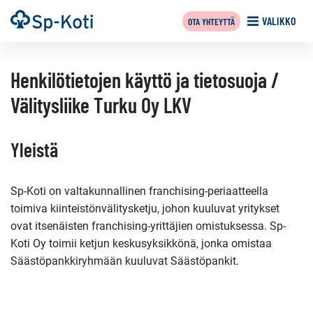
Siirry
Etusivu
VALIKKO
OTA YHTEYTTÄ
sisältöön
Henkilötietojen käyttö ja tietosuoja /
Välitysliike Turku Oy LKV
Yleistä
Sp-Koti on valtakunnallinen franchising-periaatteella
toimiva kiinteistönvälitysketju, johon kuuluvat yritykset
ovat itsenäisten franchising-yrittäjien omistuksessa. Sp-
Koti Oy toimii ketjun keskusyksikkönä, jonka omistaa
Säästöpankkiryhmään kuuluvat Säästöpankit.