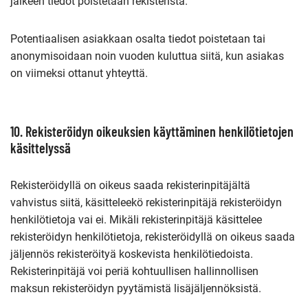
jälkeen tiedot poistetaan rekisteristä.
Potentiaalisen asiakkaan osalta tiedot poistetaan tai
anonymisoidaan noin vuoden kuluttua siitä, kun asiakas
on viimeksi ottanut yhteyttä.
10. Rekisteröidyn oikeuksien käyttäminen henkilötietojen
käsittelyssä
Rekisteröidyllä on oikeus saada rekisterinpitäjältä
vahvistus siitä, käsitteleekö rekisterinpitäjä rekisteröidyn
henkilötietoja vai ei. Mikäli rekisterinpitäjä käsittelee
rekisteröidyn henkilötietoja, rekisteröidyllä on oikeus saada
jäljennös rekisteröityä koskevista henkilötiedoista.
Rekisterinpitäjä voi periä kohtuullisen hallinnollisen
maksun rekisteröidyn pyytämistä lisäjäljennöksistä.