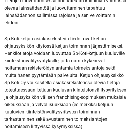
Tietojen luovuttamisessa noudatetaan kulloinkin voimassa
olevaa lainsäädäntöä ja luovuttaminen tapahtuu
lainsäädännön sallimissa rajoissa ja sen velvoittamin
ehdoin.
Sp-Koti-ketjun asiakasrekisterin tiedot ovat ketjun
ohjausyksikön käytössä ketjun toiminnan järjestämiseksi.
Henkilötietoja voidaan luovuttaa Sp-Koti-ketjuun kuuluville
kiinteistönvälitysyrityksille, jotta nämä kykenevät
hoitamaan rekisteröidyn antamia toimeksiantoja sekä
muita hänen pyytämiään palveluita. Ketjun ohjausyksikkö
Sp-Koti Oy voi käsitellä asiakasrekisterissä olevia tietoja
toteuttaessaan ketjuun kuuluvan kiinteistönvälitysyrityksen
ja ohjausyksikön välisen franchising-sopimuksen mukaisia
oikeuksiaan ja velvollisuuksiaan (esimerkiksi ketjuun
kuuluvien kiinteistönvälitysyritysten toiminnan
tarkastaminen sekä avustaminen toimeksiantojen
hoitamiseen liittyvissä kysymyksissä).