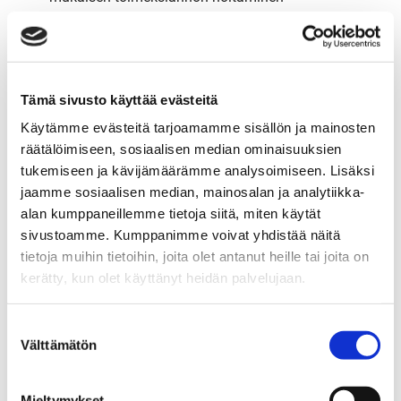
Asuntokaupan toteuttamiseen tai vuokrasopimuksen
solmimiseen liittyvien toimenpiteiden suorittaminen
Tämä sivusto käyttää evästeitä
Käsittelyn oikeusperusteena rekisteröidyn suostumus
Käytämme evästeitä tarjoamamme sisällön ja mainosten
räätälöimiseen, sosiaalisen median ominaisuuksien
tukemiseen ja kävijämäärämme analysoimiseen. Lisäksi
jaamme sosiaalisen median, mainosalan ja analytiikka-
Esimerkkejä:
alan kumppaneillemme tietoja siitä, miten käytät
sivustoamme. Kumppanimme voivat yhdistää näitä
Suoramarkkinointi sähköisiä kanavia käyttäen
tietoja muihin tietoihin, joita olet antanut heille tai joita on
kerätty, kun olet käyttänyt heidän palvelujaan.
Evästeiden kautta kerättävät tiedot
Potentiaalisten asiakkaiden asiakasvinkit
Suostumuksen
Välttämätön
valinta
Käsittelyn oikeusperusteena rekisterinpitäjän lakisääteinen
Mieltymykset