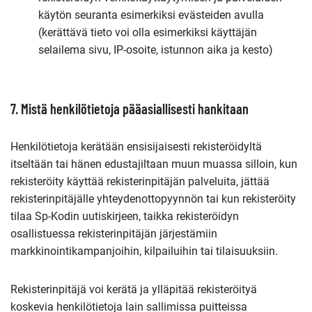
käytön seuranta esimerkiksi evästeiden avulla
(kerättävä tieto voi olla esimerkiksi käyttäjän
selailema sivu, IP-osoite, istunnon aika ja kesto)
7. Mistä henkilötietoja pääasiallisesti hankitaan
Henkilötietoja kerätään ensisijaisesti rekisteröidyltä
itseltään tai hänen edustajiltaan muun muassa silloin, kun
rekisteröity käyttää rekisterinpitäjän palveluita, jättää
rekisterinpitäjälle yhteydenottopyynnön tai kun rekisteröity
tilaa Sp-Kodin uutiskirjeen, taikka rekisteröidyn
osallistuessa rekisterinpitäjän järjestämiin
markkinointikampanjoihin, kilpailuihin tai tilaisuuksiin.
Rekisterinpitäjä voi kerätä ja ylläpitää rekisteröityä
koskevia henkilötietoja lain sallimissa puitteissa