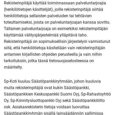
Rekisterinpitäjä käyttää toiminnassaan palveluntarjoajia
(henkilötietojen käsittelijät), joille rekisterinpitäjä siirtää
henkilötietoja sellaisten palveluiden tai tehtävien
toteuttamiseksi, joista on palveluntarjoajan kanssa sovittu.
Tällainen palveluntarjoaja on esimerkiksi rekisterinpitäjän
käyttämää välitysjärjestelmää ylläpitävä taho.
Rekisterinpitäjä on sopimuksellisin järjestelyin varmistunut
siitä, että henkilötietoja käsitellään vain rekisterinpitäjän
antamien kirjallisten ohjeiden perusteella ja vain niihin
tarkoituksiin, jotka tässä tietosuojaselosteessa on
määritelty.
Sp-Koti kuuluu Säästöpankkiryhmään, johon kuuluvia
muita rekisterinpitäjiä ovat kukin Säästöpankki,
Säästöpankkien Keskuspankki Suomi Oyj, Sp-Rahastoyhtiö
Oy, Sp-Kiinnitysluottopankki Oyj sekä Säästöpankkiliitto
osk. Asiakasrekisterin tietoja voidaan luovuttaa
Säästöpankkiryhmän sisällä lainsäädännön sallimissa