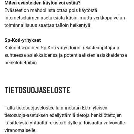
Miten evästeiden käytön voi estää?
Evästeet on mahdollista ottaa pois käytöstä
internetselaimen asetuksista käsin, mutta verkkopalvelun
toiminnallisuus saattaa tällöin heikentyä.
Sp-Koti-yritykset
Kukin itsenäinen Sp-Koti-yritys toimii rekisterinpitäjänä
suhteessa asiakkaidensa ja potentiaalisten asiakkaidensa
henkilötietoihin.
TIETOSUOJASELOSTE
Tällä tietosuojaselosteella annetaan EU:n yleisen
tietosuoja-asetuksen edellyttämiä tietoja henkilötietojen
käsittelystä yhtäältä rekisteröidylle ja toisaalta valvovalle
viranomaiselle.