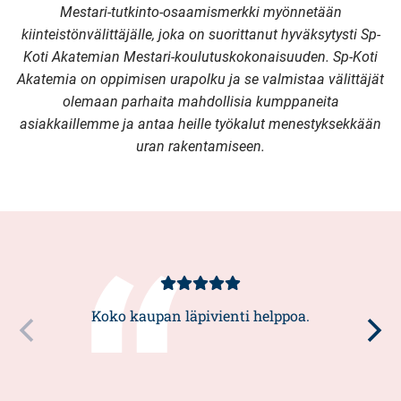
Mestari-tutkinto-osaamismerkki myönnetään
kiinteistönvälittäjälle, joka on suorittanut hyväksytysti Sp-
Koti Akatemian Mestari-koulutuskokonaisuuden. Sp-Koti
Akatemia on oppimisen urapolku ja se valmistaa välittäjät
olemaan parhaita mahdollisia kumppaneita
asiakkaillemme ja antaa heille työkalut menestyksekkään
uran rakentamiseen.
Asiakasarvio
5/5
Koko kaupan läpivienti helppoa.