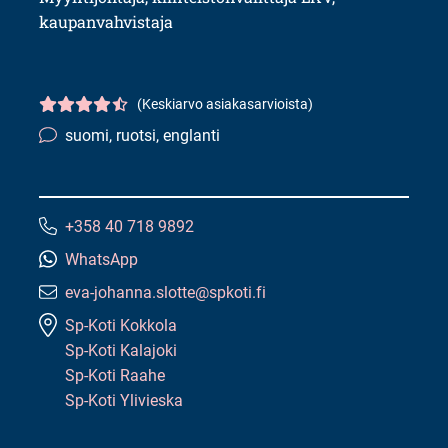
kaupanvahvistaja
(Keskiarvo asiakasarvioista)
Asiakasarvio
4.5/5
suomi, ruotsi, englanti
Kielitaito:
+358 40 718 9892
Puhelinnumero:
WhatsApp
eva-johanna.slotte@spkoti.fi
Sähköpostiosoite:
Sp-Koti Kokkola
Sp-Koti Kalajoki
Sp-Koti Raahe
Sp-Koti Ylivieska
Tämän