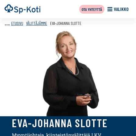
Siirry
Etusivu
VALIKKO
OTA YHTEYTTÄ
sisältöön
ETUSIVU
VÄLITTÄJÄMME
EVA-JOHANNA SLOTTE
EVA-JOHANNA SLOTTE
Myyntijohtaja, kiinteistönvälittäjä LKV,