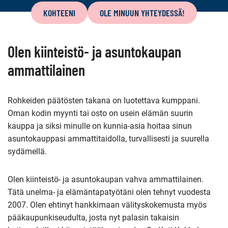
sivun
KOHTEENI
OLE MINUUN YHTEYDESSÄ!
sisältö
Olen kiinteistö- ja asuntokaupan
ammattilainen
Rohkeiden päätösten takana on luotettava kumppani.
Oman kodin myynti tai osto on usein elämän suurin
kauppa ja siksi minulle on kunnia-asia hoitaa sinun
asuntokauppasi ammattitaidolla, turvallisesti ja suurella
sydämellä.
Olen kiinteistö- ja asuntokaupan vahva ammattilainen.
Tätä unelma- ja elämäntapatyötäni olen tehnyt vuodesta
2007. Olen ehtinyt hankkimaan välityskokemusta myös
pääkaupunkiseudulta, josta nyt palasin takaisin