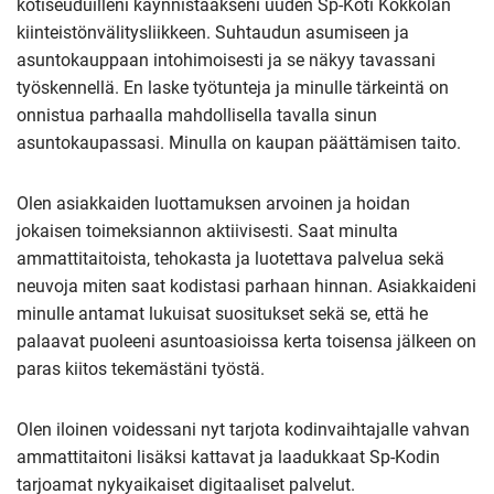
kotiseuduilleni käynnistääkseni uuden Sp-Koti Kokkolan
kiinteistönvälitysliikkeen. Suhtaudun asumiseen ja
asuntokauppaan intohimoisesti ja se näkyy tavassani
työskennellä. En laske työtunteja ja minulle tärkeintä on
onnistua parhaalla mahdollisella tavalla sinun
asuntokaupassasi. Minulla on kaupan päättämisen taito.
Olen asiakkaiden luottamuksen arvoinen ja hoidan
jokaisen toimeksiannon aktiivisesti. Saat minulta
ammattitaitoista, tehokasta ja luotettava palvelua sekä
neuvoja miten saat kodistasi parhaan hinnan. Asiakkaideni
minulle antamat lukuisat suositukset sekä se, että he
palaavat puoleeni asuntoasioissa kerta toisensa jälkeen on
paras kiitos tekemästäni työstä.
Olen iloinen voidessani nyt tarjota kodinvaihtajalle vahvan
ammattitaitoni lisäksi kattavat ja laadukkaat Sp-Kodin
tarjoamat nykyaikaiset digitaaliset palvelut.