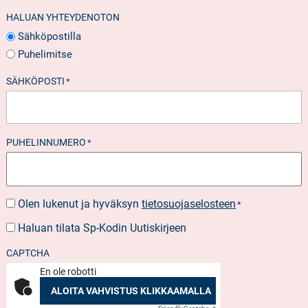
HALUAN YHTEYDENOTON
Sähköpostilla
Puhelimitse
SÄHKÖPOSTI
*
PUHELINNUMERO
*
Olen lukenut ja hyväksyn
tietosuojaselosteen
SUOSTUMUS
*
*
Haluan tilata Sp-Kodin Uutiskirjeen
UUTISKIRJEEN
TILAUS
CAPTCHA
En ole robotti
ALOITA VAHVISTUS KLIKKAAMALLA