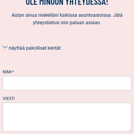
OLE MINUUN YHTEYDESSÄ!
Autan sinua mielelläni kaikissa asuntoasioissa. Jätä
yhteystietosi niin palaan asiaan.
"
" näyttää pakolliset kentät
*
NIMI
*
VIESTI