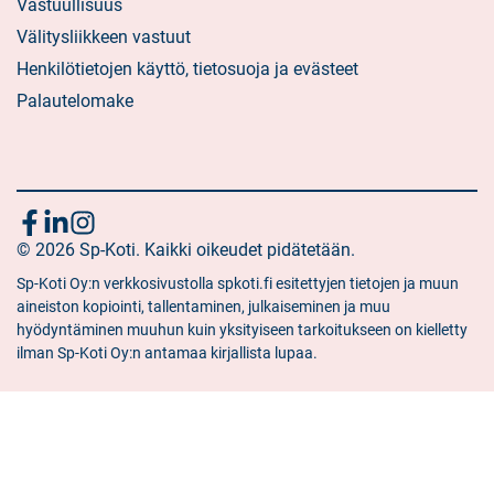
Vastuullisuus
Välitysliikkeen vastuut
Henkilötietojen käyttö, tietosuoja ja evästeet
Palautelomake
Seuraa
Sosiaalinen
Sosiaalinen
Sosiaalinen
media:
© 2026 Sp-Koti. Kaikki oikeudet pidätetään.
media:
media:
meitä
facebook
linkedin
instagram
Sp-Koti Oy:n verkkosivustolla spkoti.fi esitettyjen tietojen ja muun
aineiston kopiointi, tallentaminen, julkaiseminen ja muu
hyödyntäminen muuhun kuin yksityiseen tarkoitukseen on kielletty
ilman Sp-Koti Oy:n antamaa kirjallista lupaa.