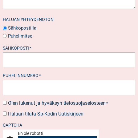
HALUAN YHTEYDENOTON
Sähköpostilla
Puhelimitse
SÄHKÖPOSTI
*
PUHELINNUMERO
*
Olen lukenut ja hyväksyn
tietosuojaselosteen
SUOSTUMUS
*
*
Haluan tilata Sp-Kodin Uutiskirjeen
UUTISKIRJEEN
TILAUS
CAPTCHA
En ole robotti