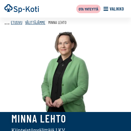
Siirry
Etusivu
VALIKKO
OTA YHTEYTTÄ
sisältöön
ETUSIVU
VÄLITTÄJÄMME
MINNA LEHTO
MINNA LEHTO
Kiinteistönvälittäjä LKV