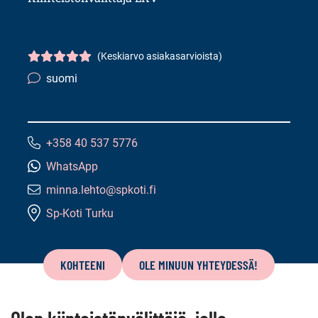
(Keskiarvo asiakasarvioista)
Asiakasarvio
5/5
suomi
Kielitaito:
+358 40 537 5776
Puhelinnumero:
WhatsApp
minna.lehto@spkoti.fi
Sähköpostiosoite:
Sp-Koti Turku
Tämän
sivun
KOHTEENI
OLE MINUUN YHTEYDESSÄ!
sisältö