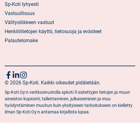
Sp-Koti lyhyesti
Vastuullisuus
Välitysliikkeen vastuut
Henkilötietojen käyttö, tietosuoja ja evästeet
Palautelomake
Seuraa
Sosiaalinen
Sosiaalinen
Sosiaalinen
media:
© 2026 Sp-Koti. Kaikki oikeudet pidätetään.
media:
media:
meitä
facebook
linkedin
instagram
Sp-Koti Oy:n verkkosivustolla spkoti.fi esitettyjen tietojen ja muun
aineiston kopiointi, tallentaminen, julkaiseminen ja muu
hyödyntäminen muuhun kuin yksityiseen tarkoitukseen on kielletty
ilman Sp-Koti Oy:n antamaa kirjallista lupaa.