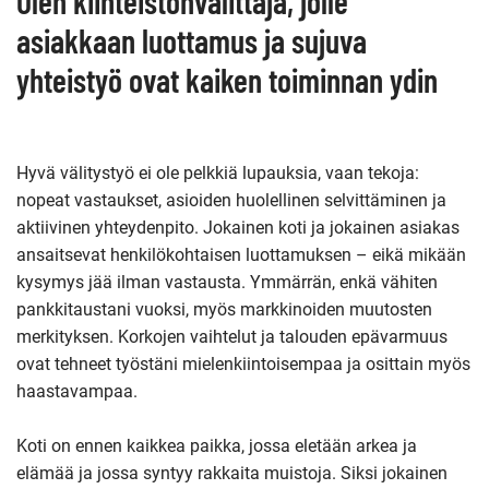
Olen kiinteistönvälittäjä, jolle
asiakkaan luottamus ja sujuva
yhteistyö ovat kaiken toiminnan ydin
Hyvä välitystyö ei ole pelkkiä lupauksia, vaan tekoja:
nopeat vastaukset, asioiden huolellinen selvittäminen ja
aktiivinen yhteydenpito. Jokainen koti ja jokainen asiakas
ansaitsevat henkilökohtaisen luottamuksen – eikä mikään
kysymys jää ilman vastausta. Ymmärrän, enkä vähiten
pankkitaustani vuoksi, myös markkinoiden muutosten
merkityksen. Korkojen vaihtelut ja talouden epävarmuus
ovat tehneet työstäni mielenkiintoisempaa ja osittain myös
haastavampaa.
Koti on ennen kaikkea paikka, jossa eletään arkea ja
elämää ja jossa syntyy rakkaita muistoja. Siksi jokainen