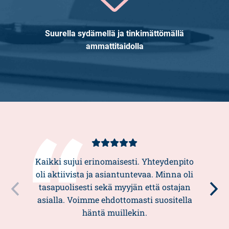
Suurella sydämellä ja tinkimättömällä
ammattitaidolla
Asiakasarvio
5/5
Kaikki sujui erinomaisesti. Yhteydenpito
oli aktiivista ja asiantuntevaa. Minna oli
tasapuolisesti sekä myyjän että ostajan
asialla. Voimme ehdottomasti suositella
häntä muillekin.