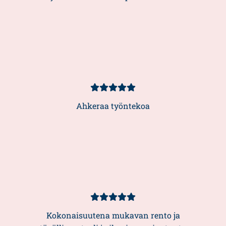
Asiakasarvio
5/5
Ahkeraa työntekoa
Asiakasarvio
5/5
Kokonaisuutena mukavan rento ja