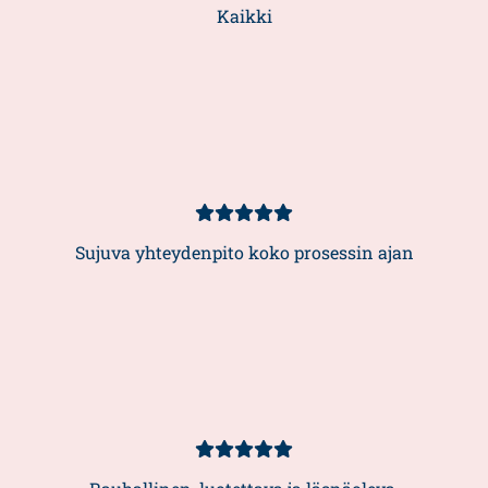
5/5
Kaikki
Asiakasarvio
5/5
Sujuva yhteydenpito koko prosessin ajan
Asiakasarvio
5/5