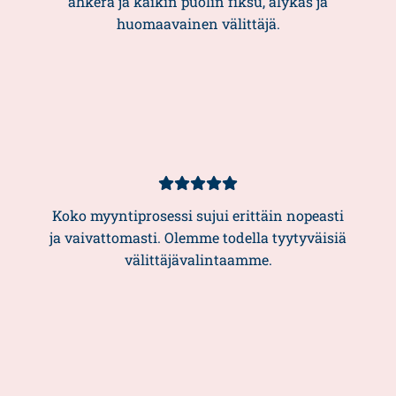
ahkera ja kaikin puolin fiksu, älykäs ja
huomaavainen välittäjä.
Asiakasarvio
5/5
Koko myyntiprosessi sujui erittäin nopeasti
ja vaivattomasti. Olemme todella tyytyväisiä
välittäjävalintaamme.