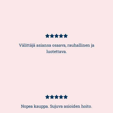
Asiakasarvio
5/5
Välittäjä asiansa osaava, rauhallinen ja
luotettava.
Asiakasarvio
5/5
Nopea kauppa. Sujuva asioiden hoito.