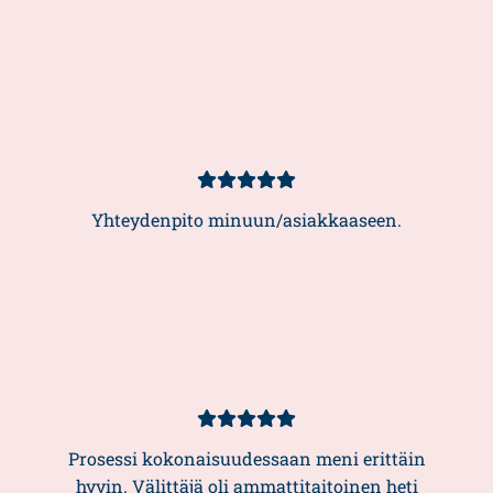
Asiakasarvio
5/5
Yhteydenpito minuun/asiakkaaseen.
Asiakasarvio
5/5
Prosessi kokonaisuudessaan meni erittäin
hyvin. Välittäjä oli ammattitaitoinen heti