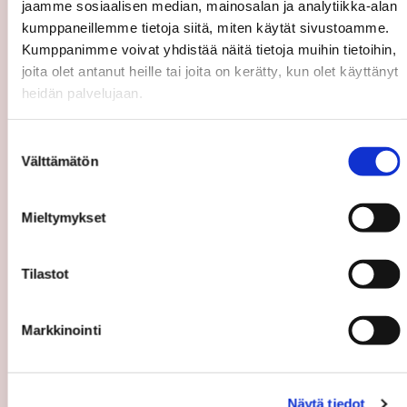
jaamme sosiaalisen median, mainosalan ja analytiikka-alan
kumppaneillemme tietoja siitä, miten käytät sivustoamme.
Kumppanimme voivat yhdistää näitä tietoja muihin tietoihin,
joita olet antanut heille tai joita on kerätty, kun olet käyttänyt
heidän palvelujaan.
Asiakasarvio
5/5
Suostumuksen
kaikki
Välttämätön
valinta
Mieltymykset
Tilastot
Asiakasarvio
Markkinointi
5/5
Nopea ammattitaitoinen palvelu
— Henri Huhdanpää
Näytä tiedot