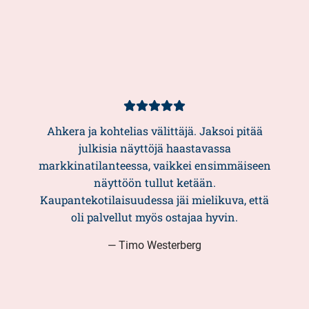
Asiakasarvio
5/5
Ahkera ja kohtelias välittäjä. Jaksoi pitää
julkisia näyttöjä haastavassa
markkinatilanteessa, vaikkei ensimmäiseen
näyttöön tullut ketään.
Kaupantekotilaisuudessa jäi mielikuva, että
oli palvellut myös ostajaa hyvin.
— Timo Westerberg