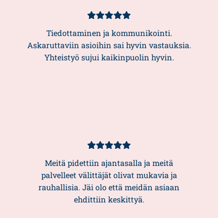
Asiakasarvio
5/5
Tiedottaminen ja kommunikointi.
Askaruttaviin asioihin sai hyvin vastauksia.
Yhteistyö sujui kaikinpuolin hyvin.
Asiakasarvio
5/5
Meitä pidettiin ajantasalla ja meitä
palvelleet välittäjät olivat mukavia ja
rauhallisia. Jäi olo että meidän asiaan
ehdittiin keskittyä.