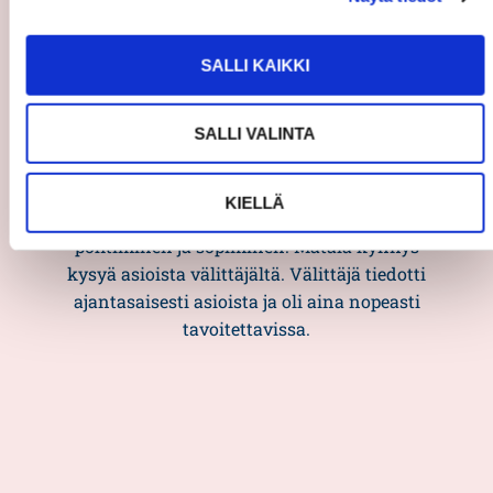
SALLI KAIKKI
SALLI VALINTA
Asiakasarvio
5/5
Asiakaslähtöisyys, ystävällisyys, asiakkaan
KIELLÄ
kuunteleminen, yhdessä asioista
pohtiminen ja sopiminen. Matala kynnys
kysyä asioista välittäjältä. Välittäjä tiedotti
ajantasaisesti asioista ja oli aina nopeasti
tavoitettavissa.