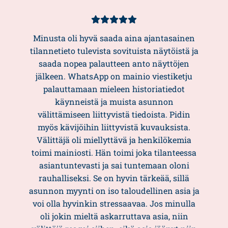
Asiakasarvio
5/5
Minusta oli hyvä saada aina ajantasainen
tilannetieto tulevista sovituista näytöistä ja
saada nopea palautteen anto näyttöjen
jälkeen. WhatsApp on mainio viestiketju
palauttamaan mieleen historiatiedot
käynneistä ja muista asunnon
välittämiseen liittyvistä tiedoista. Pidin
myös kävijöihin liittyvistä kuvauksista.
Välittäjä oli miellyttävä ja henkilökemia
toimi mainiosti. Hän toimi joka tilanteessa
asiantuntevasti ja sai tuntemaan oloni
rauhalliseksi. Se on hyvin tärkeää, sillä
asunnon myynti on iso taloudellinen asia ja
voi olla hyvinkin stressaavaa. Jos minulla
oli jokin mieltä askarruttava asia, niin