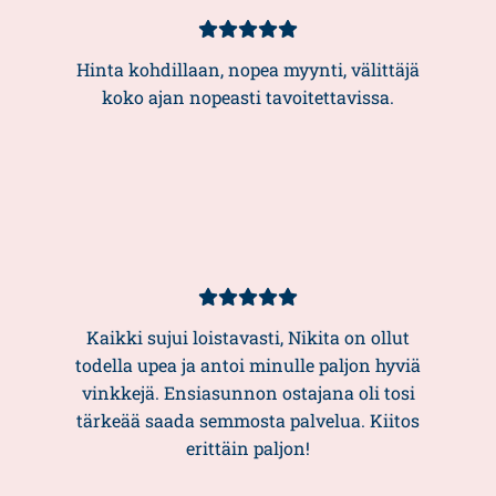
Asiakasarvio
5/5
Hinta kohdillaan, nopea myynti, välittäjä
koko ajan nopeasti tavoitettavissa.
Asiakasarvio
5/5
Kaikki sujui loistavasti, Nikita on ollut
todella upea ja antoi minulle paljon hyviä
vinkkejä. Ensiasunnon ostajana oli tosi
tärkeää saada semmosta palvelua. Kiitos
erittäin paljon!