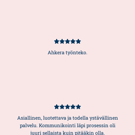
Asiakasarvio
5/5
Ahkera työnteko.
Asiakasarvio
5/5
Asiallinen, luotettava ja todella ystävällinen
palvelu. Kommunikointi läpi prosessin oli
juuri sellaista kuin pitääkin olla.