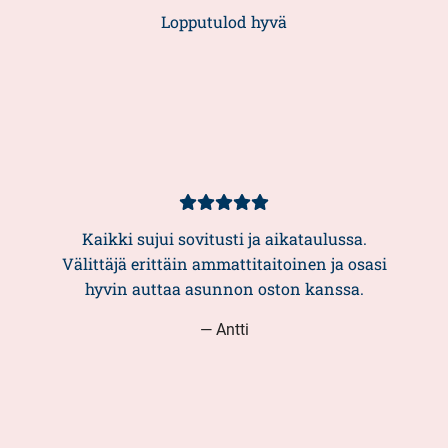
5/5
Lopputulod hyvä
Asiakasarvio
5/5
Kaikki sujui sovitusti ja aikataulussa.
Välittäjä erittäin ammattitaitoinen ja osasi
hyvin auttaa asunnon oston kanssa.
— Antti