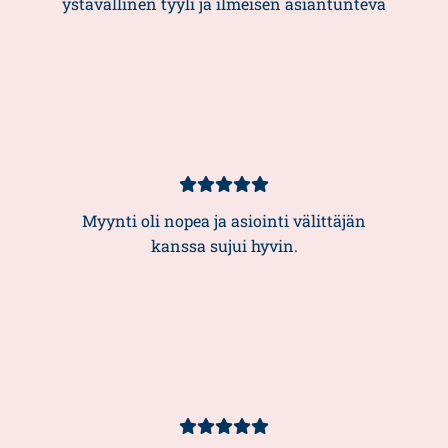
ystävällinen tyyli ja ilmeisen asiantunteva
Asiakasarvio
5/5
Myynti oli nopea ja asiointi välittäjän
kanssa sujui hyvin.
Asiakasarvio