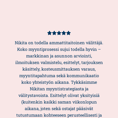
Asiakasarvio
5/5
Nikita on todella ammattitaitoinen välittäjä.
Koko myyntiprosessi sujui todella hyvin –
markkinan ja asunnon arviointi,
ilmoituksen valmistelu, esittelyt, tarjouksen
käsittely, kosteusmittauksen varaus,
myyntitapahtuma sekä kommunikaatio
koko yhteistyön aikana. Tykkäsimme
Nikitan myyntistrategiasta ja
välitystavoista. Esittelyt olivat yksityisiä
(kuitenkin kaikki saman viikonlopun
aikana, joten sekä ostajat pääsivät
tutustumaan kohteeseen perusteellisesti ja