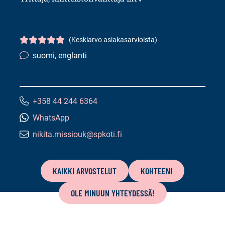
(Keskiarvo asiakasarvioista)
Asiakasarvio
5/5
suomi, englanti
Kielitaito:
+358 44 244 6364
Puhelinnumero:
WhatsApp
nikita.missiouk@spkoti.fi
Sähköpostiosoite:
Tämän
sivun
KAIKKI ARVOSTELUT
KOHTEENI
sisältö
OLE MINUUN YHTEYDESSÄ!