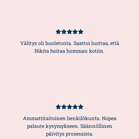
Asiakasarvio
5/5
Välitys oli huoletonta. Saattoi luottaa, että
Nikita hoitaa homman kotiin.
Asiakasarvio
5/5
Ammattitaitoinen henkilökunta. Nopea
palaute kysymykseen. Säännöllinen
päivitys prosessista.