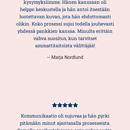
kysymyksiimme. Hänen kanssaan oli
helppo keskustella ja hän antoi itsestään
luotettavan kuvan, jota hän ehdottomasti
olikin. Koko prosessi sujui todella jouhevasti
yhdessä pankkien kanssa. Minulta erittäin
vahva suositus, kun tarvitset
ammattitaitoista välittäjää!
— Marja Nordlund
Asiakasarvio
5/5
Kommunikaatio oli sujuvaa ja hän pyrki
pitämään minut ajantasalla prosesseista.