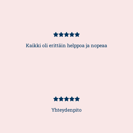
Asiakasarvio
5/5
Kaikki oli erittäin helppoa ja nopeaa
Asiakasarvio
5/5
Yhteydenpito