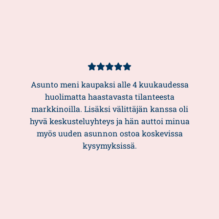
Asiakasarvio
5/5
Asunto meni kaupaksi alle 4 kuukaudessa
huolimatta haastavasta tilanteesta
markkinoilla. Lisäksi välittäjän kanssa oli
hyvä keskusteluyhteys ja hän auttoi minua
myös uuden asunnon ostoa koskevissa
kysymyksissä.