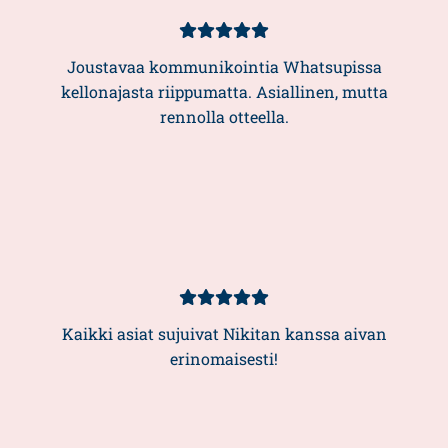
Asiakasarvio
5/5
Joustavaa kommunikointia Whatsupissa
kellonajasta riippumatta. Asiallinen, mutta
rennolla otteella.
Asiakasarvio
5/5
Kaikki asiat sujuivat Nikitan kanssa aivan
erinomaisesti!