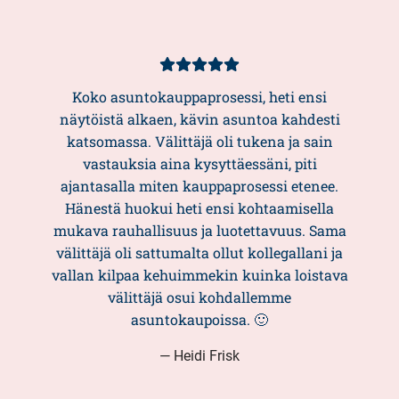
Asiakasarvio
5/5
Koko asuntokauppaprosessi, heti ensi
näytöistä alkaen, kävin asuntoa kahdesti
katsomassa. Välittäjä oli tukena ja sain
vastauksia aina kysyttäessäni, piti
ajantasalla miten kauppaprosessi etenee.
Hänestä huokui heti ensi kohtaamisella
mukava rauhallisuus ja luotettavuus. Sama
välittäjä oli sattumalta ollut kollegallani ja
vallan kilpaa kehuimmekin kuinka loistava
välittäjä osui kohdallemme
asuntokaupoissa. 🙂
— Heidi Frisk