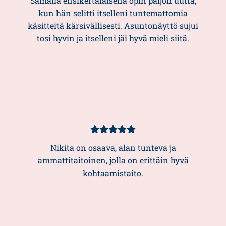
Samalla ensikertalaisena opin paljon uutta,
kun hän selitti itselleni tuntemattomia
käsitteitä kärsivällisesti. Asuntonäyttö sujui
tosi hyvin ja itselleni jäi hyvä mieli siitä.
Asiakasarvio
5/5
Nikita on osaava, alan tunteva ja
ammattitaitoinen, jolla on erittäin hyvä
kohtaamistaito.