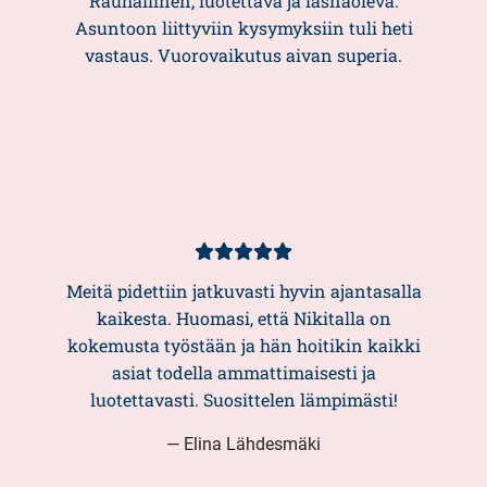
Rauhallinen, luotettava ja läsnäoleva.
Asuntoon liittyviin kysymyksiin tuli heti
vastaus. Vuorovaikutus aivan superia.
Asiakasarvio
5/5
Meitä pidettiin jatkuvasti hyvin ajantasalla
kaikesta. Huomasi, että Nikitalla on
kokemusta työstään ja hän hoitikin kaikki
asiat todella ammattimaisesti ja
luotettavasti. Suosittelen lämpimästi!
— Elina Lähdesmäki