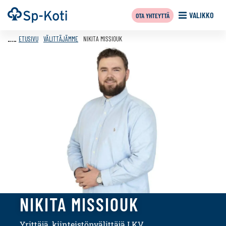
Siirry
Etusivu
VALIKKO
OTA YHTEYTTÄ
sisältöön
ETUSIVU
VÄLITTÄJÄMME
NIKITA MISSIOUK
NIKITA MISSIOUK
Yrittäjä, kiinteistönvälittäjä LKV