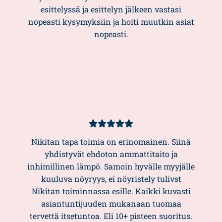
esittelyssä ja esittelyn jälkeen vastasi
nopeasti kysymyksiin ja hoiti muutkin asiat
nopeasti.
Asiakasarvio
5/5
Nikitan tapa toimia on erinomainen. Siinä
yhdistyvät ehdoton ammattitaito ja
inhimillinen lämpö. Samoin hyvälle myyjälle
kuuluva nöyryys, ei nöyristely tulivst
Nikitan toiminnassa esille. Kaikki kuvasti
asiantuntijuuden mukanaan tuomaa
tervettä itsetuntoa. Eli 10+ pisteen suoritus.