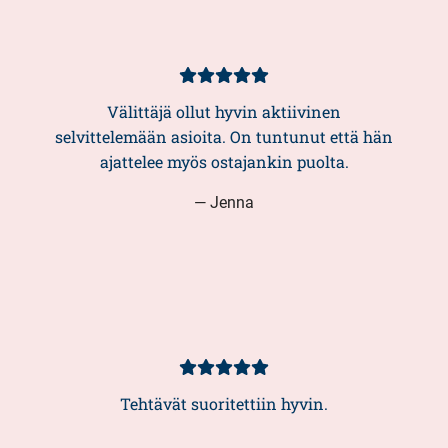
Asiakasarvio
5/5
Välittäjä ollut hyvin aktiivinen
selvittelemään asioita. On tuntunut että hän
ajattelee myös ostajankin puolta.
— Jenna
Asiakasarvio
5/5
Tehtävät suoritettiin hyvin.