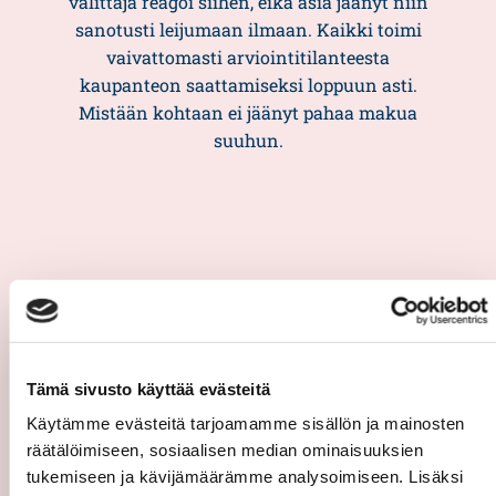
välittäjä reagoi siihen, eikä asia jäänyt niin
sanotusti leijumaan ilmaan. Kaikki toimi
vaivattomasti arviointitilanteesta
kaupanteon saattamiseksi loppuun asti.
Mistään kohtaan ei jäänyt pahaa makua
suuhun.
Asiakasarvio
5/5
Nikita hoiti homman loistavasti! Oli avulias
Tämä sivusto käyttää evästeitä
ja kärsivällinen.
Käytämme evästeitä tarjoamamme sisällön ja mainosten
räätälöimiseen, sosiaalisen median ominaisuuksien
— Saara
tukemiseen ja kävijämäärämme analysoimiseen. Lisäksi