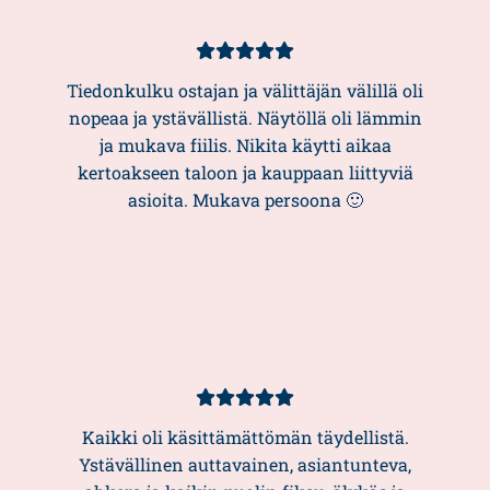
Asiakasarvio
5/5
Tiedonkulku ostajan ja välittäjän välillä oli
nopeaa ja ystävällistä. Näytöllä oli lämmin
ja mukava fiilis. Nikita käytti aikaa
kertoakseen taloon ja kauppaan liittyviä
asioita. Mukava persoona 🙂
Asiakasarvio
5/5
Kaikki oli käsittämättömän täydellistä.
Ystävällinen auttavainen, asiantunteva,