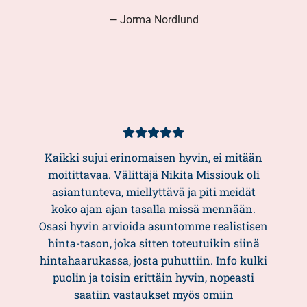
— Jorma Nordlund
Asiakasarvio
5/5
Kaikki sujui erinomaisen hyvin, ei mitään
moitittavaa. Välittäjä Nikita Missiouk oli
asiantunteva, miellyttävä ja piti meidät
koko ajan ajan tasalla missä mennään.
Osasi hyvin arvioida asuntomme realistisen
hinta-tason, joka sitten toteutuikin siinä
hintahaarukassa, josta puhuttiin. Info kulki
puolin ja toisin erittäin hyvin, nopeasti
saatiin vastaukset myös omiin