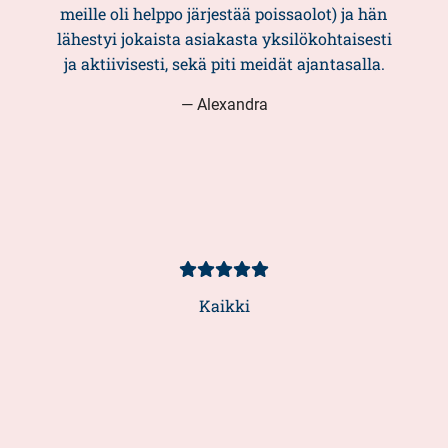
meille oli helppo järjestää poissaolot) ja hän
lähestyi jokaista asiakasta yksilökohtaisesti
ja aktiivisesti, sekä piti meidät ajantasalla.
— Alexandra
Asiakasarvio
5/5
Kaikki