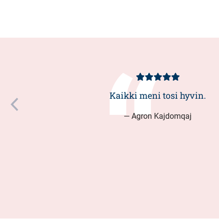
Asiakasarvio
5/5
Kaikki meni tosi hyvin.
— Agron Kajdomqaj