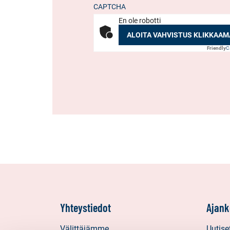
CAPTCHA
En ole robotti
ALOITA VAHVISTUS KLIKKAAM
Friendly
C
Yhteystiedot
Ajank
Välittäjämme
Uutise