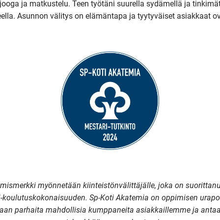
 jooga ja matkustelu. Teen työtäni suurella sydämellä ja tinkimä
lla. Asunnon välitys on elämäntapa ja tyytyväiset asiakkaat ova
mismerkki myönnetään kiinteistönvälittäjälle, joka on suorittanu
-koulutuskokonaisuuden. Sp-Koti Akatemia on oppimisen urapol
maan parhaita mahdollisia kumppaneita asiakkaillemme ja antaa 