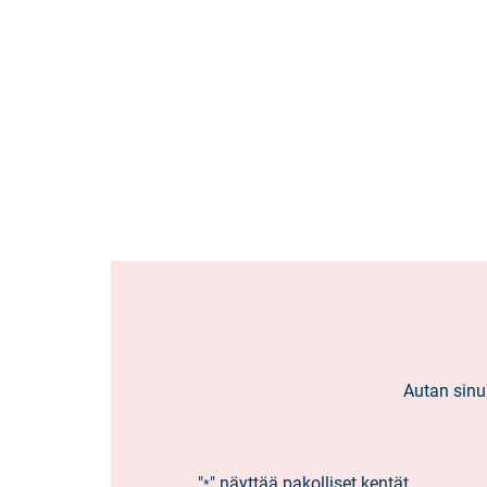
Autan sinua
"
" näyttää pakolliset kentät
*