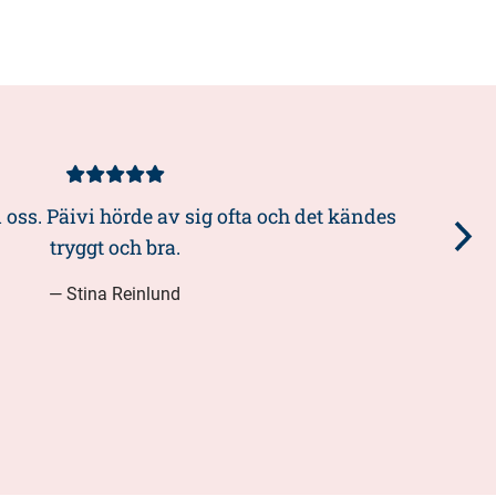
Asiakasarvio
5/5
oss. Päivi hörde av sig ofta och det kändes
tryggt och bra.
— Stina Reinlund