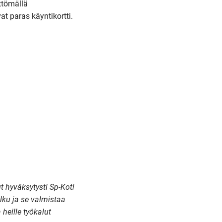
ttömällä
t paras käyntikortti.
t hyväksytysti Sp-Koti
ku ja se valmistaa
heille työkalut