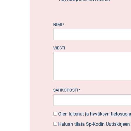
NIMI
*
VIESTI
SÄHKÖPOSTI
*
Olen lukenut ja hyväksyn
tietosuoj
SUOSTUMUS
*
Haluan tilata Sp-Kodin Uutiskirjeen
UUTISKIRJEEN
TILAUS