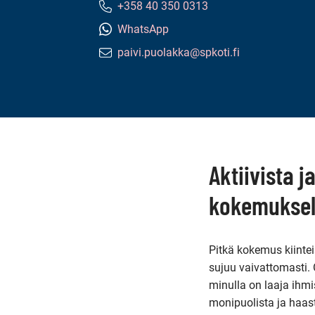
+358 40 350 0313
Puhelinnumero:
WhatsApp
paivi.puolakka@spkoti.fi
Sähköpostiosoite:
Tämän
sivun
sisältö
Aktiivista 
kokemuksel
Pitkä kokemus kiinte
sujuu vaivattomasti. 
minulla on laaja ihmi
monipuolista ja haas