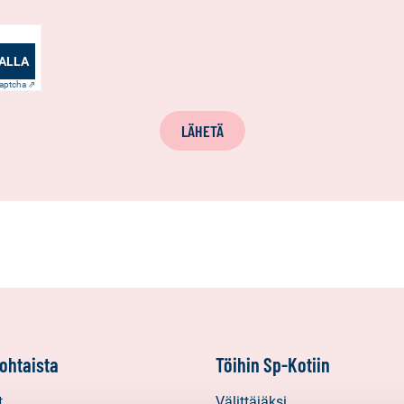
ALLA
aptcha ⇗
LÄHETÄ
ohtaista
Töihin Sp-Kotiin
t
Välittäjäksi