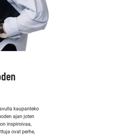
oden
avulla kaupanteko
uoden ajan joten
on inspiroivaa,
tuja ovat perhe,