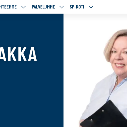
HTEEMME
PALVELUMME
SP-KOTI
ÄJÄMME
KOHTEEMME
PALVELUMME
SP-
UT
ALASIVUT
ALASIVUT
KOTI
ALASIVUT
LAKKA