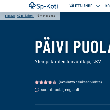
Siirry
Etusivu
VÄLITTÄJÄMME
KO
VÄLITT
sisältöön
ALASIV
ETUSIVU
VÄLITTÄJÄMME
PÄIVI PUOLAKKA
PÄIVI PUO
Ylempi kiinteistönvälittäjä, LKV
(Keskiarvo asiakasarvioista)
Asiakasarvio
4.5/5
suomi, ruotsi, englanti
Kielitaito: