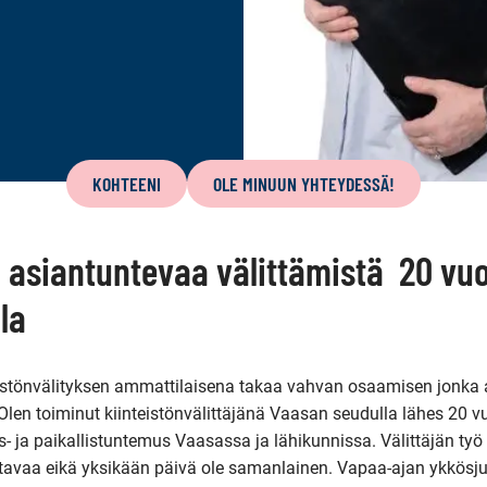
KOHTEENI
OLE MINUUN YHTEYDESSÄ!
ja asiantuntevaa välittämistä 20 vu
la
istönvälityksen ammattilaisena takaa vahvan osaamisen jonka 
Olen toiminut kiinteistönvälittäjänä Vaasan seudulla lähes 20 v
s- ja paikallistuntemus Vaasassa ja lähikunnissa. Välittäjän työ 
tavaa eikä yksikään päivä ole samanlainen. Vapaa-ajan ykkösjut