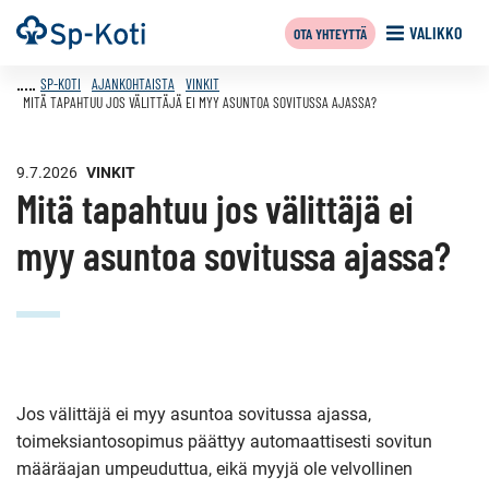
Siirry
Etusivu
VALIKKO
OTA YHTEYTTÄ
sisältöön
SP-KOTI
AJANKOHTAISTA
VINKIT
MITÄ TAPAHTUU JOS VÄLITTÄJÄ EI MYY ASUNTOA SOVITUSSA AJASSA?
9.7.2026
VINKIT
Mitä tapahtuu jos välittäjä ei
myy asuntoa sovitussa ajassa?
Jos välittäjä ei myy asuntoa sovitussa ajassa,
toimeksiantosopimus päättyy automaattisesti sovitun
määräajan umpeuduttua, eikä myyjä ole velvollinen