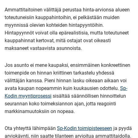
Ammattitaitoinen välittäjä perustaa hinta-arvionsa alueen
toteutuneisiin kauppahintoihin, ei pelkästään muiden
myynnissä olevien kohteiden hintapyyntöihin.
Hintapyynnöt voivat olla epärealistisia, mutta toteutuneet
kauppahinnat kertovat, mitä ostajat ovat oikeasti
maksaneet vastaavista asunnoista.
Jos asunto ei mene kaupaksi, ensimmäinen konkreettinen
toimenpide on hinnan kriittinen tarkastelu yhdessä
välittäjän kanssa. Pieni hinnan lasku oikeaan aikaan voi
avata kaupan nopeammin kuin kuukausien odottelu.
Sp-
Kodin myyntiprosessi
sisältää säännöllisen hinnoittelun
seurannan koko toimeksiannon ajan, jotta reagointi
markkinamuutoksiin on nopeaa.
Ota yhteyttä lähimpään
Sp-Kodin toimipisteeseen
ja pyydä
arviokäynti, niin saatte tilanteen arvioitua ammattitaidolla.