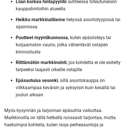
Liian korkea hintapyyntö
suhteessa toteutuneisiin
kauppahintoihin alueella
Heikko markkinatilanne
tietyssä asuntotyypissä tai
sijainnissa
Puutteet myyntikunnossa
, kuten epäsiisteys tai
korjaamaton vaurio, jotka vähentävät ostajien
kiinnostusta
Riittämätön markkinointi
, jos kohdetta ei ole esitelty
tarpeeksi laajasti oikeille ostajille
Epäsuotuisa sesonki
, sillä asuntokauppa on
vilkkaampaa keväisin ja syksyisin kuin kesällä tai
joulun aikaan
Myös kysynnän ja tarjonnan epäsuhta vaikuttaa.
Markkinoilla on tällä hetkellä runsaasti tarjontaa, mutta
haetuimpia kohteita, kuten isoja perheasuntoja ja