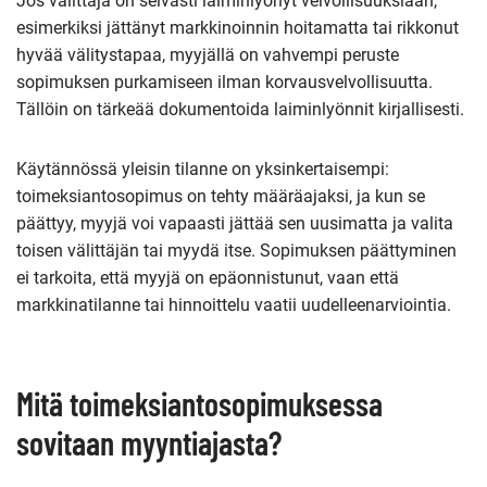
Jos välittäjä on selvästi laiminlyönyt velvollisuuksiaan,
esimerkiksi jättänyt markkinoinnin hoitamatta tai rikkonut
hyvää välitystapaa, myyjällä on vahvempi peruste
sopimuksen purkamiseen ilman korvausvelvollisuutta.
Tällöin on tärkeää dokumentoida laiminlyönnit kirjallisesti.
Käytännössä yleisin tilanne on yksinkertaisempi:
toimeksiantosopimus on tehty määräajaksi, ja kun se
päättyy, myyjä voi vapaasti jättää sen uusimatta ja valita
toisen välittäjän tai myydä itse. Sopimuksen päättyminen
ei tarkoita, että myyjä on epäonnistunut, vaan että
markkinatilanne tai hinnoittelu vaatii uudelleenarviointia.
Mitä toimeksiantosopimuksessa
sovitaan myyntiajasta?