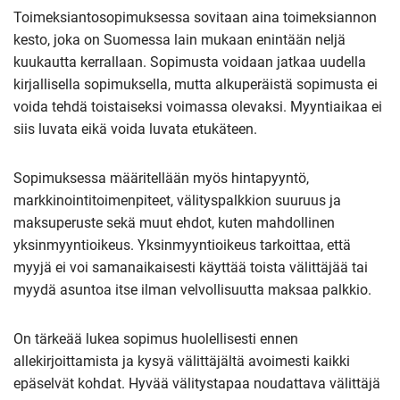
Toimeksiantosopimuksessa sovitaan aina toimeksiannon
kesto, joka on Suomessa lain mukaan enintään neljä
kuukautta kerrallaan. Sopimusta voidaan jatkaa uudella
kirjallisella sopimuksella, mutta alkuperäistä sopimusta ei
voida tehdä toistaiseksi voimassa olevaksi. Myyntiaikaa ei
siis luvata eikä voida luvata etukäteen.
Sopimuksessa määritellään myös hintapyyntö,
markkinointitoimenpiteet, välityspalkkion suuruus ja
maksuperuste sekä muut ehdot, kuten mahdollinen
yksinmyyntioikeus. Yksinmyyntioikeus tarkoittaa, että
myyjä ei voi samanaikaisesti käyttää toista välittäjää tai
myydä asuntoa itse ilman velvollisuutta maksaa palkkio.
On tärkeää lukea sopimus huolellisesti ennen
allekirjoittamista ja kysyä välittäjältä avoimesti kaikki
epäselvät kohdat. Hyvää välitystapaa noudattava välittäjä