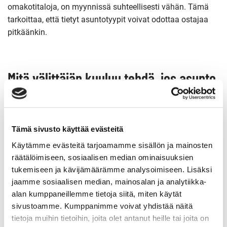
omakotitaloja, on myynnissä suhteellisesti vähän. Tämä
tarkoittaa, että tietyt asuntotyypit voivat odottaa ostajaa
pitkäänkin.
Mitä välittäjän kuuluu tehdä, jos asunto
ei myy?
Jos asunto ei mene kaupaksi, välittäjän velvollisuus on olla
Tämä sivusto käyttää evästeitä
aktiivisesti yhteydessä myyjään, raportoida tilanteesta ja
Käytämme evästeitä tarjoamamme sisällön ja mainosten
ehdottaa konkreettisia toimenpiteitä. Välittäjän tulee
räätälöimiseen, sosiaalisen median ominaisuuksien
analysoida, mistä myynnin hitaus johtuu, ja esittää
tukemiseen ja kävijämäärämme analysoimiseen. Lisäksi
perusteltu suunnitelma tilanteen korjaamiseksi.
jaamme sosiaalisen median, mainosalan ja analytiikka-
alan kumppaneillemme tietoja siitä, miten käytät
Käytännössä tämä tarkoittaa esimerkiksi:
sivustoamme. Kumppanimme voivat yhdistää näitä
tietoja muihin tietoihin, joita olet antanut heille tai joita on