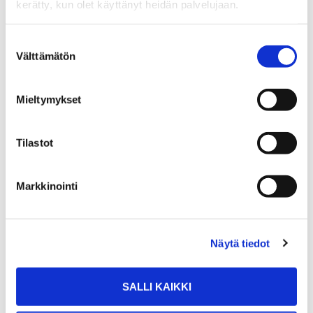
kerätty, kun olet käyttänyt heidän palvelujaan.
Hinnan tarkistamista toteutuneiden kauppahintojen
perusteella
Suostumuksen
Markkinointimateriaalin päivittämistä tai
Välttämätön
valinta
laajentamista uusiin kanaviin
Uusien näyttöjen järjestämistä tai kohdennettua
Mieltymykset
yhteydenottoa potentiaalisiin ostajiin
Myyntikuntoon liittyvien parannusehdotusten
Tilastot
esittämistä
Markkinointi
Hyvä välittäjä pitää myyjän ajan tasalla koko prosessin
ajan, ei vain silloin, kun on tarjouksia. Jos välittäjä ei
raportoi, ei vastaa yhteydenottoihin tai ei tee näkyviä
Näytä tiedot
toimenpiteitä, myyjällä on perusteltu syy kyseenalaistaa
yhteistyön jatkaminen.
SALLI KAIKKI