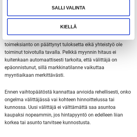
Kannattaako vaihtaa välittäjää, jos
SALLI VALINTA
asunto ei mene kaupaksi?
KIELLÄ
Välittäjän vaihtaminen voi olla perusteltua, jos nykyinen
toimeksianto on päättynyt tuloksetta eikä yhteistyö ole
toiminut toivotulla tavalla. Pelkkä myynnin hitaus ei
kuitenkaan automaattisesti tarkoita, että välittäjä on
epäonnistunut, sillä markkinatilanne vaikuttaa
myyntiaikaan merkittävästi.
Ennen vaihtopäätöstä kannattaa arvioida rehellisesti, onko
ongelma välittäjässä vai kohteen hinnoittelussa tai
kunnossa. Uusi välittäjä ei välttämättä saa asuntoa
kaupaksi nopeammin, jos hintapyyntö on edelleen liian
korkea tai asunto tarvitsee kunnostusta.