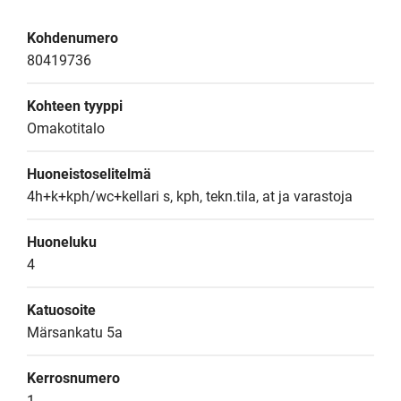
Kohdenumero
80419736
Kohteen tyyppi
Omakotitalo
Huoneistoselitelmä
4h+k+kph/wc+kellari s, kph, tekn.tila, at ja varastoja
Huoneluku
4
Katuosoite
Märsankatu 5a
Kerrosnumero
1