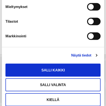
Mieltymykset
Jaa
Jaa
J
JAA KOHDE:
WhatsApissa
Facebookissa
a
Tilastot
a
s
Markkinointi
ä
h
k
Näytä tiedot
ö
p
o
SALLI KAIKKI
s
t
SALLI VALINTA
i
l
l
KIELLÄ
a