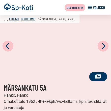
Siirry
Etusivu
VALIKKO
OTA YHTEYTTÄ
sisältöön
ETUSIVU
KOHTEEMME
MÄRSANKATU 5A, HANKO, HANKO
KATSO
MÄRSANKATU 5A
KAIKKI
KUVAT
Hanko, Hanko
Omakotitalo 1962 , 4h+k+kph/wc+kellari s, kph, tekn.tila, at
ja varastoja