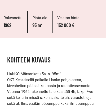
Rakennettu
Pinta-ala
Velaton hinta
1962
95 m²
152 000 €
KOHTEEN KUVAUS
HANKO Märsankatu 5a  n. 95m²

OKT Keskeisellä paikalla Hanko pohjoisessa, 
kivenheiton päässä kaupasta ja rautatieasemasta. 
Vuonna 1962 rakennettu talo käsittää 4h, k, kph/wc 
sekä kellarin missä s, kph, askarteluh. varastotiloja 
sekä at. Ilmavesilämpöpumppu kaksi ilmapumppua 