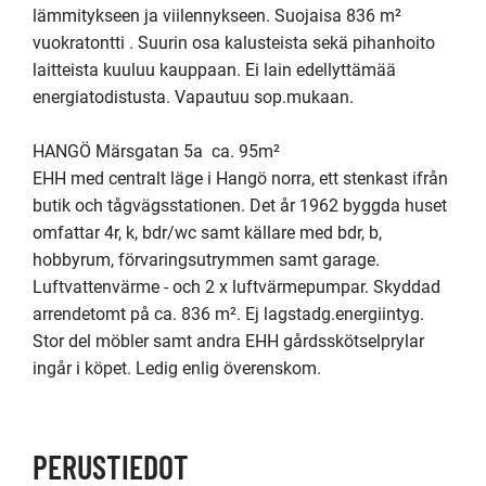
lämmitykseen ja viilennykseen. Suojaisa 836 m² 
vuokratontti . Suurin osa kalusteista sekä pihanhoito 
laitteista kuuluu kauppaan. Ei lain edellyttämää 
energiatodistusta. Vapautuu sop.mukaan. 

HANGÖ Märsgatan 5a  ca. 95m²

EHH med centralt läge i Hangö norra, ett stenkast ifrån 
butik och tågvägsstationen. Det år 1962 byggda huset 
omfattar 4r, k, bdr/wc samt källare med bdr, b, 
hobbyrum, förvaringsutrymmen samt garage. 
Luftvattenvärme - och 2 x luftvärmepumpar. Skyddad 
arrendetomt på ca. 836 m². Ej lagstadg.energiintyg. 
Stor del möbler samt andra EHH gårdsskötselprylar 
ingår i köpet. Ledig enlig överenskom. 
PERUSTIEDOT