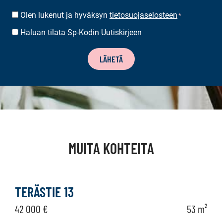
Olen lukenut ja hyväksyn
tietosuojaselosteen
SUOSTUMUS
*
*
Haluan tilata Sp-Kodin Uutiskirjeen
UUTISKIRJEEN
TILAUS
LÄHETÄ
MUITA KOHTEITA
TERÄSTIE 13
42 000 €
53 m²