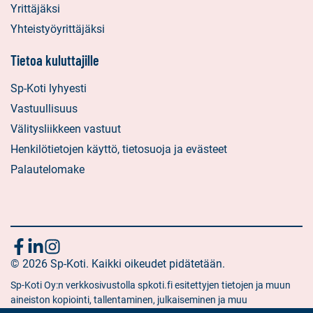
Yrittäjäksi
Yhteistyöyrittäjäksi
Tietoa kuluttajille
Sp-Koti lyhyesti
Vastuullisuus
Välitysliikkeen vastuut
Henkilötietojen käyttö, tietosuoja ja evästeet
Palautelomake
Seuraa
Sosiaalinen
Sosiaalinen
Sosiaalinen
media:
© 2026 Sp-Koti. Kaikki oikeudet pidätetään.
media:
media:
meitä
facebook
linkedin
instagram
Sp-Koti Oy:n verkkosivustolla spkoti.fi esitettyjen tietojen ja muun
aineiston kopiointi, tallentaminen, julkaiseminen ja muu