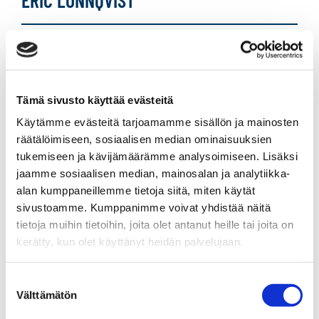
ERIC LÖNNQVIST
Myyntineuvottelija
Sp-Koti Raasepori | Raseborgs Bostadsapotek Ab Oy
AFM
, 2580864-7
Tämä sivusto käyttää evästeitä
+358 440 472 800
Käytämme evästeitä tarjoamamme sisällön ja mainosten
räätälöimiseen, sosiaalisen median ominaisuuksien
WhatsApp
tukemiseen ja kävijämäärämme analysoimiseen. Lisäksi
eric.lonnqvist@spkoti.fi
jaamme sosiaalisen median, mainosalan ja analytiikka-
alan kumppaneillemme tietoja siitä, miten käytät
Sp-Koti Raasepori
sivustoamme. Kumppanimme voivat yhdistää näitä
Sp-Koti Karjaa
tietoja muihin tietoihin, joita olet antanut heille tai joita on
kerätty, kun olet käyttänyt heidän palvelujaan.
LÄHETÄ VIESTI
Suostumuksen
Välttämätön
valinta
LASKE LAINAN SUURUUS