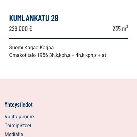
KUMLANKATU 29
229 000 €
235 m²
Suomi Karjaa Karjaa
Omakotitalo 1956 3h,k,kph,s + 4h,k,kph,s + at
Yhteystiedot
Välittäjämme
Toimipisteet
Medialle