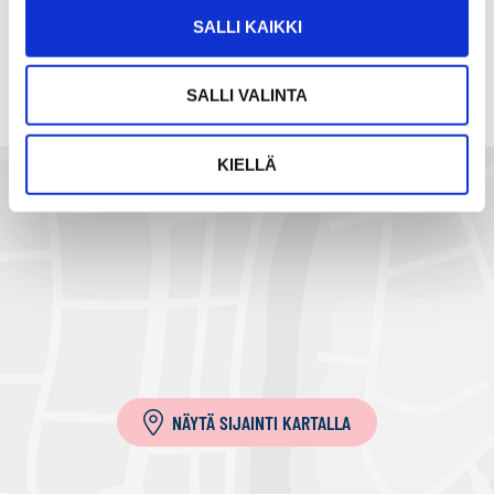
a
SALLI KAIKKI
s
ä
SALLI VALINTA
h
k
ö
KIELLÄ
p
o
s
t
i
l
l
a
NÄYTÄ SIJAINTI KARTALLA