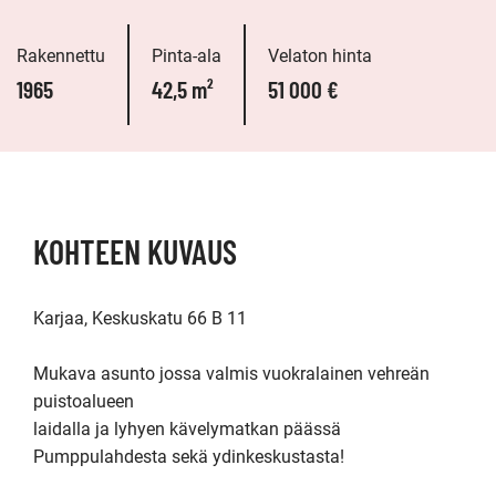
Rakennettu
Pinta-ala
Velaton hinta
1965
42,5 m²
51 000 €
KOHTEEN KUVAUS
Karjaa, Keskuskatu 66 B 11

Mukava asunto jossa valmis vuokralainen vehreän 
puistoalueen

laidalla ja lyhyen kävelymatkan päässä 
Pumppulahdesta sekä ydinkeskustasta!
