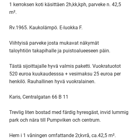
1 kerroksen koti käsittäen 2h,kk,kph, parveke n. 42,5 
m².

Rv.1965. Kaukolämpö. E-luokka F.

Viihtyisä parveke josta mukavat näkymät

taloyhtiön takapihalle ja puistoalueeseen päin. 

Tästä sijoittajalle hyvä valmis paketti. Vuokratuotot 
520 euroa kuukaudesssa + vesimaksu 25 euroa per 
henkilö. Rauhallinen hyvä vuokralainen.

Karis, Centralgatan 66 B 11

Trevlig liten bostad med färdig hyresgäst, invid lummig 
park och nära till Pumpviken och centrum.

Hem i 1 våningen omfattande 2r,kvrå, ca.42,5 m².
