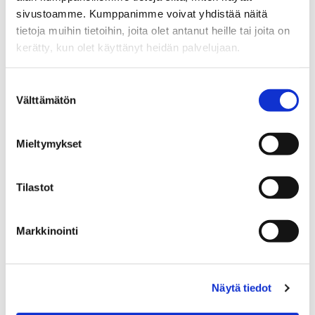
sivustoamme. Kumppanimme voivat yhdistää näitä
+358 440 572 800
tietoja muihin tietoihin, joita olet antanut heille tai joita on
WhatsApp
kerätty, kun olet käyttänyt heidän palvelujaan.
jeanette.makinen-malmberg@spkoti.fi
Suostumuksen
Sp-Koti Raasepori
Välttämätön
valinta
Sp-Koti Karjaa
Sp-Koti Inkoo
Sp-Koti Kirkkonummi Kirsikka
Mieltymykset
Tilastot
LÄHETÄ VIESTI
Markkinointi
LASKE LAINAN SUURUUS
Näytä tiedot
Jaa
Jaa
J
JAA KOHDE:
WhatsApissa
Facebookissa
a