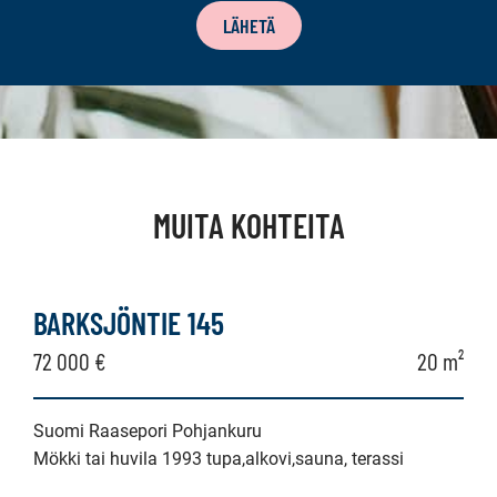
LÄHETÄ
MUITA KOHTEITA
BARKSJÖNTIE 145
72 000 €
20 m²
Suomi Raasepori Pohjankuru
Mökki tai huvila 1993 tupa,alkovi,sauna, terassi