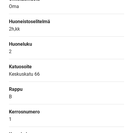
Oma
Huoneistoselitelmä
2h,kk
Huoneluku
2
Katuosoite
Keskuskatu 66
Rappu
B
Kerrosnumero
1