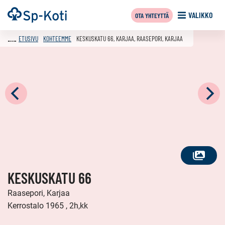
Siirry
Etusivu
VALIKKO
OTA YHTEYTTÄ
sisältöön
ETUSIVU
KOHTEEMME
KESKUSKATU 66, KARJAA, RAASEPORI, KARJAA
KATSO
KESKUSKATU 66
KAIKKI
KUVAT
Raasepori, Karjaa
Kerrostalo 1965 , 2h,kk