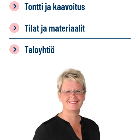
Tontti ja kaavoitus
Tilat ja materiaalit
Taloyhtiö