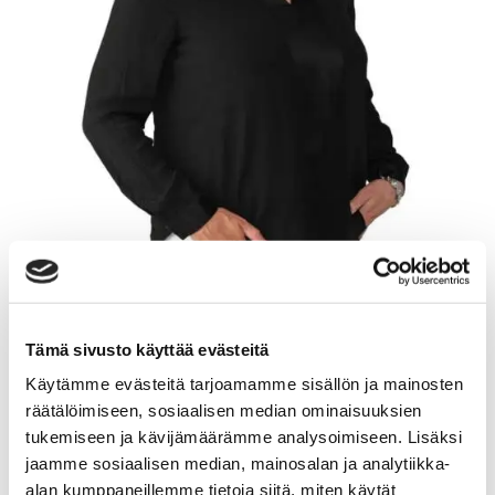
JEANETTE MÄKINEN-MALMBERG
Tämä sivusto käyttää evästeitä
Käytämme evästeitä tarjoamamme sisällön ja mainosten
Kiinteistönvälittäjä LKV, KED
räätälöimiseen, sosiaalisen median ominaisuuksien
tukemiseen ja kävijämäärämme analysoimiseen. Lisäksi
Sp-Koti Raasepori | Raseborgs Bostadsapotek Ab Oy
jaamme sosiaalisen median, mainosalan ja analytiikka-
AFM
, 2580864-7
alan kumppaneillemme tietoja siitä, miten käytät