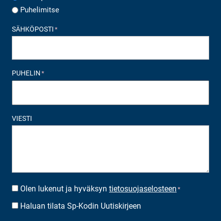
Puhelimitse
SÄHKÖPOSTI
*
PUHELIN
*
VIESTI
Olen lukenut ja hyväksyn
tietosuojaselosteen
SUOSTUMUS
*
*
Haluan tilata Sp-Kodin Uutiskirjeen
UUTISKIRJEEN
TILAUS