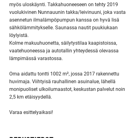
myös uloskäynti. Takkahuoneeseen on tehty 2019 
vuolukivinen Nunnauunin takka/leivinuuni, joka vasta 
asennetun ilmalämpöpumpun kanssa on hyvä lisä 
sähkölämmitykselle. Saunassa nautit puukiukaan 
löylyistä.

Kolme makuuhuonetta, säilytystilaa kaapistoissa, 
vaatehuoneessa ja autotallin yhteydessä olevassa 
lämpimässä varastossa.  

Oma aidattu tontti 1002 m², jossa 2017 rakennettu 
huvimaja. Viihtyisä rauhallinen asuinalue, lähellä 
monipuoliset ulkoilumaastot, keskustan palvelut noin 
2,5 km etäisyydellä.

Varaa esittelyaikasi!