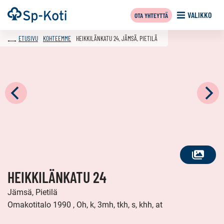
Siirry
Etusivu
VALIKKO
OTA YHTEYTTÄ
sisältöön
ETUSIVU
KOHTEEMME
HEIKKILÄNKATU 24, JÄMSÄ, PIETILÄ
KATSO
HEIKKILÄNKATU 24
KAIKKI
KUVAT
Jämsä, Pietilä
Omakotitalo 1990 , Oh, k, 3mh, tkh, s, khh, at