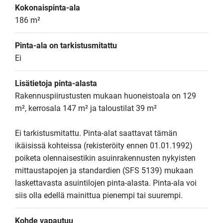
Kokonaispinta-ala
186 m²
Pinta-ala on tarkistusmitattu
Ei
Lisätietoja pinta-alasta
Rakennuspiirustusten mukaan huoneistoala on 129 
m², kerrosala 147 m² ja taloustilat 39 m²

Ei tarkistusmitattu. Pinta-alat saattavat tämän 
ikäisissä kohteissa (rekisteröity ennen 01.01.1992) 
poiketa olennaisestikin asuinrakennusten nykyisten 
mittaustapojen ja standardien (SFS 5139) mukaan 
laskettavasta asuintilojen pinta-alasta. Pinta-ala voi 
siis olla edellä mainittua pienempi tai suurempi.
Kohde vapautuu