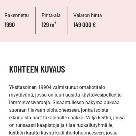
Rakennettu
Pinta-ala
Velaton hinta
1990
129 m²
149 000 €
KOHTEEN KUVAUS
Yksitasoinen 1990-l valmistunut omakotitalo 
myytävänä, jossa on juuri uusittu käyttövesiputket ja 
lämminvesivaraaja. Sisääntullessa näkymä aukeaa 
suoraan tilavaan olohuoneeseen, jonka isoista 
ikkunoista näet takapihalle saakka. Väljä keittiö, jossa 
on runsaasti kaapistoja ja tilaa ruokailuryhmälle, 
keittiön kautta käynti kodinhoitohuoneeseen, jossa 