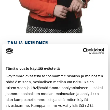
TANJA HEINONEN
Yrittäjä, kiinteistönvälittäjä LKV, KiAT
Tämä sivusto käyttää evästeitä
Sp-Koti Jämsä Kipinä | Kiinteistönvälitys Tanja
Heinonen Oy LKV
, 2821540-9
Käytämme evästeitä tarjoamamme sisällön ja mainosten
räätälöimiseen, sosiaalisen median ominaisuuksien
+358 50 463 8663
tukemiseen ja kävijämäärämme analysoimiseen. Lisäksi
WhatsApp
jaamme sosiaalisen median, mainosalan ja analytiikka-
alan kumppaneillemme tietoja siitä, miten käytät
tanja.heinonen@spkoti.fi
sivustoamme. Kumppanimme voivat yhdistää näitä
Sp-Koti Jämsä Kipinä