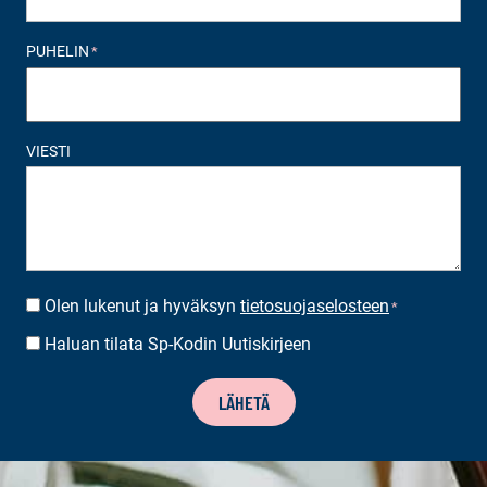
PUHELIN
*
VIESTI
Olen lukenut ja hyväksyn
tietosuojaselosteen
SUOSTUMUS
*
*
Haluan tilata Sp-Kodin Uutiskirjeen
UUTISKIRJEEN
TILAUS
LÄHETÄ