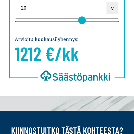
Arvioitu kuukausilyhennys
:
1212
€/kk
KIINNOSTUITKO TÄSTÄ KOHTEESTA?