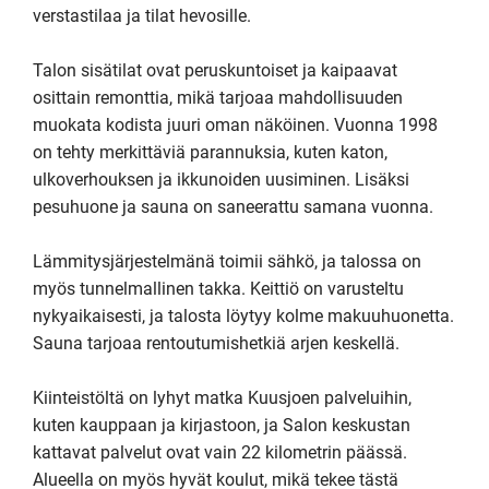
verstastilaa ja tilat hevosille.

Talon sisätilat ovat peruskuntoiset ja kaipaavat 
osittain remonttia, mikä tarjoaa mahdollisuuden 
muokata kodista juuri oman näköinen. Vuonna 1998 
on tehty merkittäviä parannuksia, kuten katon, 
ulkoverhouksen ja ikkunoiden uusiminen. Lisäksi 
pesuhuone ja sauna on saneerattu samana vuonna.

Lämmitysjärjestelmänä toimii sähkö, ja talossa on 
myös tunnelmallinen takka. Keittiö on varusteltu 
nykyaikaisesti, ja talosta löytyy kolme makuuhuonetta. 
Sauna tarjoaa rentoutumishetkiä arjen keskellä.

Kiinteistöltä on lyhyt matka Kuusjoen palveluihin, 
kuten kauppaan ja kirjastoon, ja Salon keskustan 
kattavat palvelut ovat vain 22 kilometrin päässä. 
Alueella on myös hyvät koulut, mikä tekee tästä 