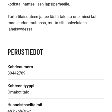
kodista ihanteellisen lapsiperheelle.

Tartu tilaisuuteen ja tee tästä talosta unelmiesi koti 
maaseudun rauhassa, mutta silti palveluiden 
läheisyydessä.
PERUSTIEDOT
Kohdenumero
80442789
Kohteen tyyppi
Omakotitalo
Huoneistoselitelmä
4h,k,kph/s,wc