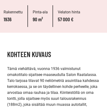
Rakennettu
Pinta-ala
Velaton hinta
1936
90 m²
57 000 €
KOHTEEN KUVAUS
Tämä viehättävä, vuonna 1936 valmistunut 
omakotitalo sijaitsee maaseudulla Salon Raatalassa. 
Talo tarjoaa tilavat 90 neliömetriä asuintilaa kahdessa 
kerroksessa, ja se on täydellinen kohde perheelle, joka 
arvostaa omaa rauhaa ja tilaa. Kiinteistöllä on oma 
tontti, jolla sijaitsee myös suuri talousrakennus 
(188m2), joka sisältää muun muassa autotallit, 