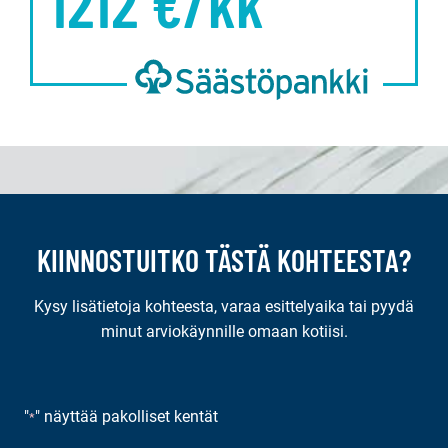
1212
€/kk
KIINNOSTUITKO TÄSTÄ KOHTEESTA?
Kysy lisätietoja kohteesta, varaa esittelyaika tai pyydä
minut arviokäynnille omaan kotiisi.
"
" näyttää pakolliset kentät
*