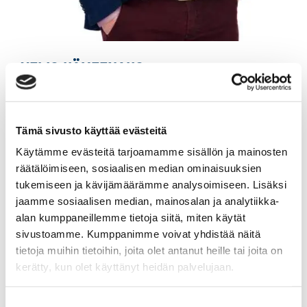
VEIJO HÄMEENAHO
Yrittäjä, kiinteistönvälittäjä LKV, KiAT, KED
Tämä sivusto käyttää evästeitä
Sp-Koti Salo | KVH-Kodit Oy
, 2846228-2
Käytämme evästeitä tarjoamamme sisällön ja mainosten
+358 40 588 5745
räätälöimiseen, sosiaalisen median ominaisuuksien
tukemiseen ja kävijämäärämme analysoimiseen. Lisäksi
WhatsApp
jaamme sosiaalisen median, mainosalan ja analytiikka-
veijo.hameenaho@spkoti.fi
alan kumppaneillemme tietoja siitä, miten käytät
sivustoamme. Kumppanimme voivat yhdistää näitä
Sp-Koti Salo
tietoja muihin tietoihin, joita olet antanut heille tai joita on
Sp-Koti Somero
kerätty, kun olet käyttänyt heidän palvelujaan.
Suostumuksen