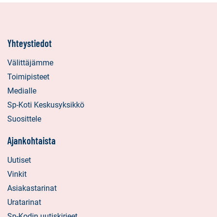
Yhteystiedot
Välittäjämme
Toimipisteet
Medialle
Sp-Koti Keskusyksikkö
Suosittele
Ajankohtaista
Uutiset
Vinkit
Asiakastarinat
Uratarinat
Sp-Kodin uutiskirjeet