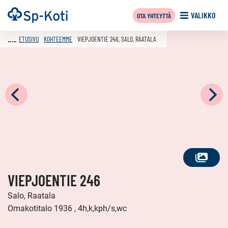
Siirry
Etusivu
VALIKKO
OTA YHTEYTTÄ
sisältöön
ETUSIVU
KOHTEEMME
VIEPJOENTIE 246, SALO, RAATALA
KATSO
VIEPJOENTIE 246
KAIKKI
KUVAT
Salo, Raatala
Omakotitalo 1936 , 4h,k,kph/s,wc