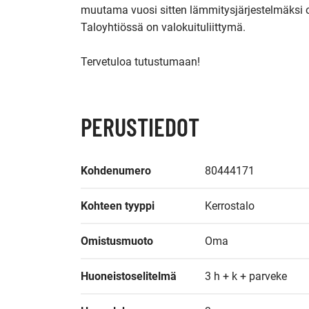
muutama vuosi sitten lämmitysjärjestelmäksi 
Taloyhtiössä on valokuituliittymä.

Tervetuloa tutustumaan!
PERUSTIEDOT
Kohdenumero
80444171
Kohteen tyyppi
Kerrostalo
Omistusmuoto
Oma
Huoneistoselitelmä
3 h + k + parveke