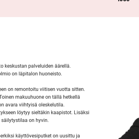
 keskustan palveluiden äärellä. 
lmio on läpitalon huoneisto.

 on remontoitu viitisen vuotta sitten. 
oinen makuuhuone on tällä hetkellä 
avara viihtyisä oleskelutila. 
seen löytyy sieltäkin kaapistot. Lisäksi 
säilytystilaa on hyvin.

rkiksi käyttövesiputket on uusittu ja 