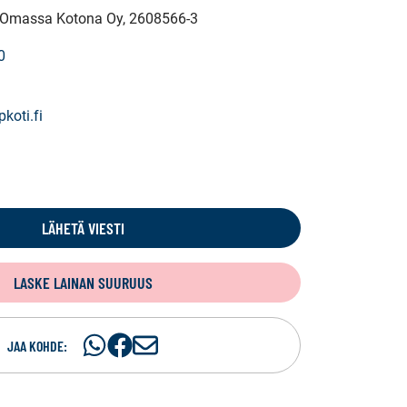
V Omassa Kotona Oy
, 2608566-3
0
koti.fi
LÄHETÄ VIESTI
LASKE LAINAN SUURUUS
Jaa
Jaa
J
JAA KOHDE:
WhatsApissa
Facebookissa
a
a