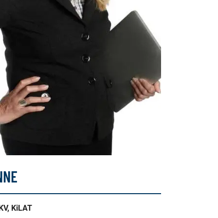
NNE
LKV, KiLAT