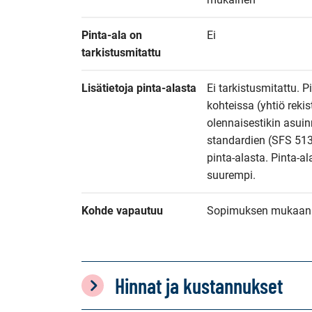
Pinta-ala on 
Ei
tarkistusmitattu
Lisätietoja pinta-alasta
Ei tarkistusmitattu. P
kohteissa (yhtiö reki
olennaisestikin asuin
standardien (SFS 513
pinta-alasta. Pinta-al
suurempi.
Kohde vapautuu
Sopimuksen mukaan
Hinnat ja kustannukset