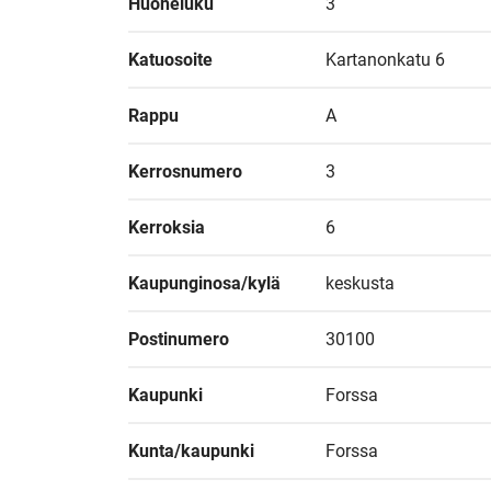
Huoneluku
3
Katuosoite
Kartanonkatu 6
Rappu
A
Kerrosnumero
3
Kerroksia
6
Kaupunginosa/kylä
keskusta
Postinumero
30100
Kaupunki
Forssa
Kunta/kaupunki
Forssa