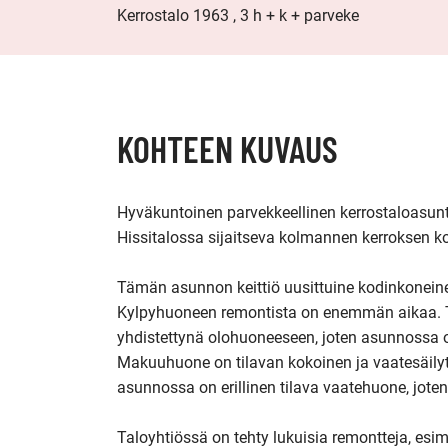
Kerrostalo 1963 , 3 h + k + parveke
KOHTEEN KUVAUS
Hyväkuntoinen parvekkeellinen kerrostaloasunto
Hissitalossa sijaitseva kolmannen kerroksen ko
Tämän asunnon keittiö uusittuine kodinkoneineen
Kylpyhuoneen remontista on enemmän aikaa. T
yhdistettynä olohuoneeseen, joten asunnossa on 
Makuuhuone on tilavan kokoinen ja vaatesäilytyk
asunnossa on erillinen tilava vaatehuone, joten 
Taloyhtiössä on tehty lukuisia remontteja, esime