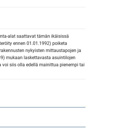
inta-alat saattavat tämän ikäisissä 
steröity ennen 01.01.1992) poiketa 
rakennusten nykyisten mittaustapojen ja 
9) mukaan laskettavasta asuintilojen 
a voi siis olla edellä mainittua pienempi tai 