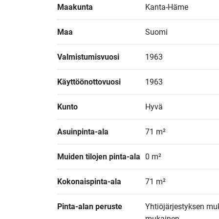
Maakunta
Kanta-Häme
Maa
Suomi
Valmistumisvuosi
1963
Käyttöönottovuosi
1963
Kunto
Hyvä
Asuinpinta-ala
71 m²
Muiden tilojen pinta-ala
0 m²
Kokonaispinta-ala
71 m²
Pinta-alan peruste
Yhtiöjärjestyksen muk
mukainen