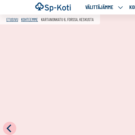
Siirry
Etusivu
VÄLITTÄJÄMME
KO
VÄLITT
sisältöön
ALASIV
ETUSIVU
KOHTEEMME
KARTANONKATU 6, FORSSA, KESKUSTA