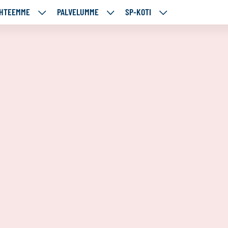
HTEEMME
PALVELUMME
SP-KOTI
ÄJÄMME
KOHTEEMME
PALVELUMME
SP-
UT
ALASIVUT
ALASIVUT
KOTI
ALASIVUT