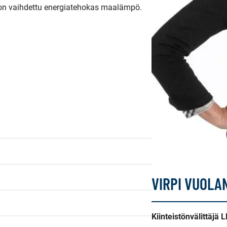
on vaihdettu energiatehokas maalämpö. 
VIRPI VUOLA
Kiinteistönvälittäjä 