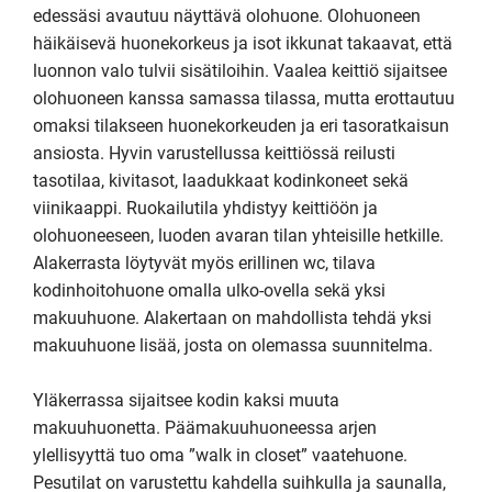
edessäsi avautuu näyttävä olohuone. Olohuoneen 
häikäisevä huonekorkeus ja isot ikkunat takaavat, että 
luonnon valo tulvii sisätiloihin. Vaalea keittiö sijaitsee 
olohuoneen kanssa samassa tilassa, mutta erottautuu 
omaksi tilakseen huonekorkeuden ja eri tasoratkaisun 
ansiosta. Hyvin varustellussa keittiössä reilusti 
tasotilaa, kivitasot, laadukkaat kodinkoneet sekä 
viinikaappi. Ruokailutila yhdistyy keittiöön ja 
olohuoneeseen, luoden avaran tilan yhteisille hetkille.  
Alakerrasta löytyvät myös erillinen wc, tilava 
kodinhoitohuone omalla ulko-ovella sekä yksi 
makuuhuone. Alakertaan on mahdollista tehdä yksi 
makuuhuone lisää, josta on olemassa suunnitelma.

Yläkerrassa sijaitsee kodin kaksi muuta 
makuuhuonetta. Päämakuuhuoneessa arjen 
ylellisyyttä tuo oma ”walk in closet” vaatehuone. 
Pesutilat on varustettu kahdella suihkulla ja saunalla, 