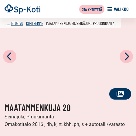
Siirry
Etusivu
VALIKKO
OTA YHTEYTTÄ
sisältöön
ETUSIVU
KOHTEEMME
MAATAMMENKUJA 20, SEINÄJOKI, PRUUKINRANTA
KATSO
MAATAMMENKUJA 20
KAIKKI
KUVAT
Seinäjoki, Pruukinranta
Omakotitalo 2016 , 4h, k, rt, khh, ph, s + autotalli/varasto