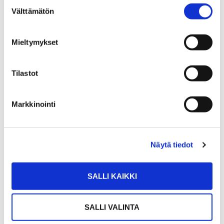
Suostumuksen
Välttämätön
valinta
Mieltymykset
Tilastot
JUSSI UITTO
Markkinointi
Yrittäjä, kiinteistönvälittäjä LKV
Sp-Koti Seinäjoki | Lakeuden Oma Koti Oy
, 2766345-3
Näytä tiedot
+358 400 353 017
WhatsApp
SALLI KAIKKI
jussi.uitto@spkoti.fi
Sp-Koti Seinäjoki
SALLI VALINTA