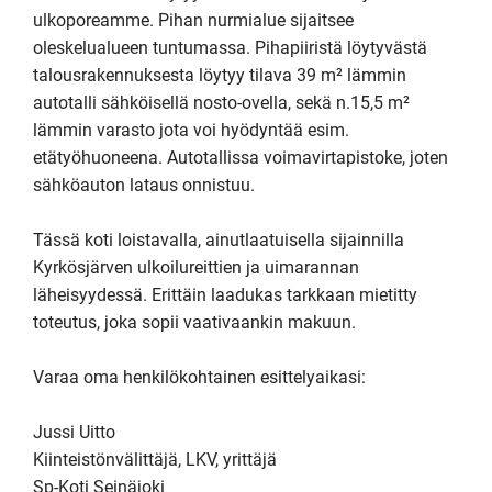
ulkoporeamme. Pihan nurmialue sijaitsee 
oleskelualueen tuntumassa. Pihapiiristä löytyvästä 
talousrakennuksesta löytyy tilava 39 m² lämmin 
autotalli sähköisellä nosto-ovella, sekä n.15,5 m² 
lämmin varasto jota voi hyödyntää esim. 
etätyöhuoneena. Autotallissa voimavirtapistoke, joten 
sähköauton lataus onnistuu.

Tässä koti loistavalla, ainutlaatuisella sijainnilla 
Kyrkösjärven ulkoilureittien ja uimarannan 
läheisyydessä. Erittäin laadukas tarkkaan mietitty 
toteutus, joka sopii vaativaankin makuun.

Varaa oma henkilökohtainen esittelyaikasi:

Jussi Uitto

Kiinteistönvälittäjä, LKV, yrittäjä

Sp-Koti Seinäjoki
