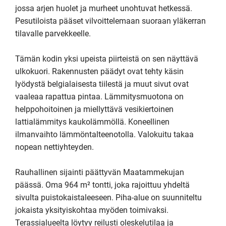
jossa arjen huolet ja murheet unohtuvat hetkessä. 
Pesutiloista pääset vilvoittelemaan suoraan yläkerran 
tilavalle parvekkeelle.

Tämän kodin yksi upeista piirteistä on sen näyttävä 
ulkokuori. Rakennusten päädyt ovat tehty käsin 
lyödystä belgialaisesta tiilestä ja muut sivut ovat 
vaaleaa rapattua pintaa. Lämmitysmuotona on 
helppohoitoinen ja miellyttävä vesikiertoinen 
lattialämmitys kaukolämmöllä. Koneellinen 
ilmanvaihto lämmöntalteenotolla. Valokuitu takaa 
nopean nettiyhteyden.

Rauhallinen sijainti päättyvän Maatammekujan 
päässä. Oma 964 m² tontti, joka rajoittuu yhdeltä 
sivulta puistokaistaleeseen. Piha-alue on suunniteltu 
jokaista yksityiskohtaa myöden toimivaksi. 
Terassialueelta löytyy reilusti oleskelutilaa ja 