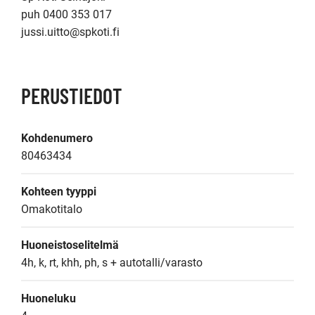
puh 0400 353 017

jussi.uitto@spkoti.fi
PERUSTIEDOT
Kohdenumero
80463434
Kohteen tyyppi
Omakotitalo
Huoneistoselitelmä
4h, k, rt, khh, ph, s + autotalli/varasto
Huoneluku