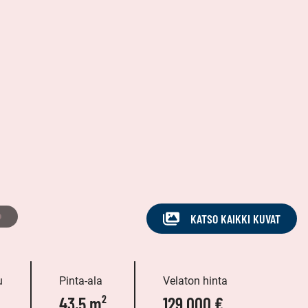
KATSO KAIKKI KUVAT
u
Pinta-ala
Velaton hinta
43,5 m²
129 000 €