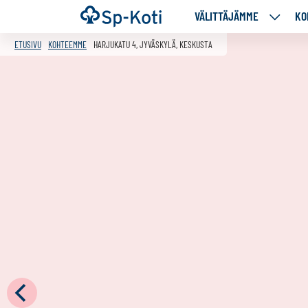
Siirry
Etusivu
VÄLITTÄJÄMME
KO
VÄLITT
sisältöön
ALASIV
ETUSIVU
KOHTEEMME
HARJUKATU 4, JYVÄSKYLÄ, KESKUSTA