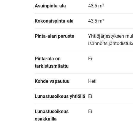
Asuinpinta-ala
43,5 m²
Kokonaispinta-ala
43,5 m²
Pinta-alan peruste
Yhtiöjärjestyksen muk
isännöitsijäntodistu
Pinta-ala on 
Ei
tarkistusmitattu
Kohde vapautuu
Heti
Lunastusoikeus yhtiöllä
Ei
Lunastusoikeus 
Ei
osakkailla