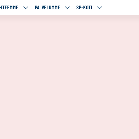
HTEEMME
PALVELUMME
SP-KOTI
ÄJÄMME
KOHTEEMME
PALVELUMME
SP-
UT
ALASIVUT
ALASIVUT
KOTI
ALASIVUT