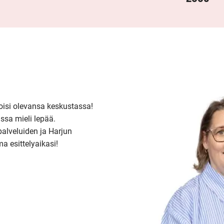
isi olevansa keskustassa! 
sa mieli lepää. 
alveluiden ja Harjun 
ma esittelyaikasi!