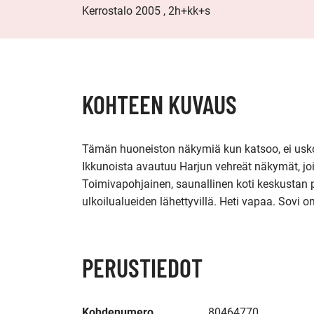
Kerrostalo 2005 , 2h+kk+s
KOHTEEN KUVAUS
Tämän huoneiston näkymiä kun katsoo, ei usko
Ikkunoista avautuu Harjun vehreät näkymät, jois
Toimivapohjainen, saunallinen koti keskustan p
ulkoilualueiden lähettyvillä. Heti vapaa. Sovi o
PERUSTIEDOT
Kohdenumero
80464770