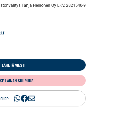
eistönvälitys Tanja Heinonen Oy LKV
, 2821540-9
.fi
LÄHETÄ VIESTI
KE LAINAN SUURUUS
Jaa
Jaa
J
KOHDE:
WhatsApissa
Facebookissa
a
a