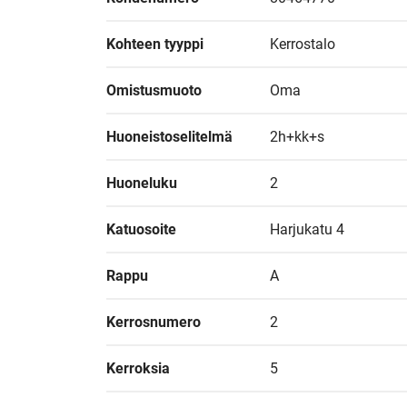
Kohteen tyyppi
Kerrostalo
Omistusmuoto
Oma
Huoneistoselitelmä
2h+kk+s
Huoneluku
2
Katuosoite
Harjukatu 4
Rappu
A
Kerrosnumero
2
Kerroksia
5