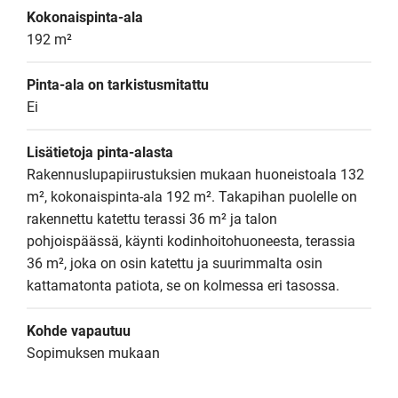
Kokonaispinta-ala
192 m²
Pinta-ala on tarkistusmitattu
Ei
Lisätietoja pinta-alasta
Rakennuslupapiirustuksien mukaan huoneistoala 132 
m², kokonaispinta-ala 192 m². Takapihan puolelle on 
rakennettu katettu terassi 36 m² ja talon 
pohjoispäässä, käynti kodinhoitohuoneesta, terassia 
36 m², joka on osin katettu ja suurimmalta osin 
kattamatonta patiota, se on kolmessa eri tasossa.
Kohde vapautuu
Sopimuksen mukaan