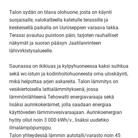
Talon sydän on tilava olohuone, josta on käynti 
suojaisalle, valokatteella katetulle terassille ja 
keskeisellä paikalla on Uuniseppien varaava takka. 
Terassi avautuu puistoon päin, tarjoten rauhalliset 
näkymät ja suoran pääsyn Jaatilanrinteen 
lähivirkistysalueelle. 

Saunassa on ikikiuas ja kylpyhuoneessa kaksi suihkua 
sekä wc-istuin ja kodinhoitohuoneesta oma uloskäynti, 
mikä helpottaa arjen askareita. Talon lämmitys on 
vesikiertoisella lattialämmityksenä, jossa 
lämmönlähteenä Tehowatti energiavaraaja sekä 
lisäksi aurinkokeräimet, jolla saadaan energiaa 
käyttöveden lämminvesivaraajaan. Aurinkoenergian 
hyöty ollut noin 3 000 kWh/v., lisäksi uudehko 
ilmalämpöpumppu.

Talon yhteydessä lämmin autotalli/varasto noin 45 