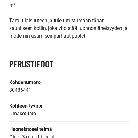
m².

Tartu tilaisuuteen ja tule tutustumaan tähän 
kauniiseen kotiin, joka yhdistää luonnonläheisyyden ja 
modernin asumisen parhaat puolet.
PERUSTIEDOT
Kohdenumero
80486441
Kohteen tyyppi
Omakotitalo
Huoneistoselitelmä
Oh, k, 3 mh, khh, s, at