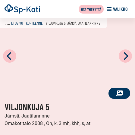
Siirry
Etusivu
VALIKKO
OTA YHTEYTTÄ
sisältöön
ETUSIVU
KOHTEEMME
VILJONKUJA 5, JÄMSÄ, JAATILANRINNE
KATSO
VILJONKUJA 5
KAIKKI
KUVAT
Jämsä, Jaatilanrinne
Omakotitalo 2008 , Oh, k, 3 mh, khh, s, at