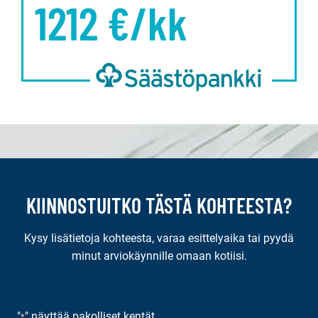
1212
€/kk
KIINNOSTUITKO TÄSTÄ KOHTEESTA?
Kysy lisätietoja kohteesta, varaa esittelyaika tai pyydä
minut arviokäynnille omaan kotiisi.
"
" näyttää pakolliset kentät
*