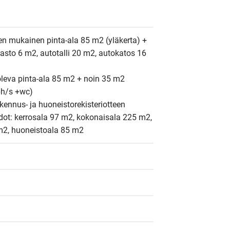
en mukainen pinta-ala 85 m2 (yläkerta) + 
rasto 6 m2, autotalli 20 m2, autokatos 16 
leva pinta-ala 85 m2 + noin 35 m2 
h/s +wc)

nnus- ja huoneistorekisteriotteen 
dot: kerrosala 97 m2, kokonaisala 225 m2, 
 m2, huoneistoala 85 m2