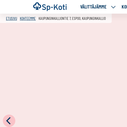
Siirry
Etusivu
VÄLITTÄJÄMME
KO
VÄLITT
sisältöön
ALASIV
ETUSIVU
KOHTEEMME
KAUPUNGINKALLIONTIE 7, ESPOO, KAUPUNGINKALLIO