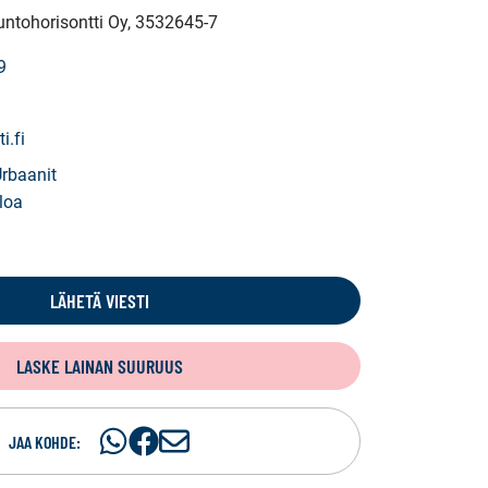
untohorisontti Oy
, 3532645-7
9
i.fi
Urbaanit
loa
LÄHETÄ VIESTI
LASKE LAINAN SUURUUS
Jaa
Jaa
J
JAA KOHDE:
WhatsApissa
Facebookissa
a