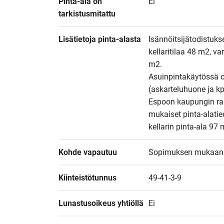
Pinta-ala on 
Ei
tarkistusmitattu
Lisätietoja pinta-alasta
Isännöitsijätodistuks
kellaritilaa 48 m2, va
m2.

Asuinpintakäytössä o
(askarteluhuone ja kp
Espoon kaupungin rake
mukaiset pinta-alatie
kellarin pinta-ala 97
Kohde vapautuu
Sopimuksen mukaan
Kiinteistötunnus
49-41-3-9
Lunastusoikeus yhtiöllä
Ei