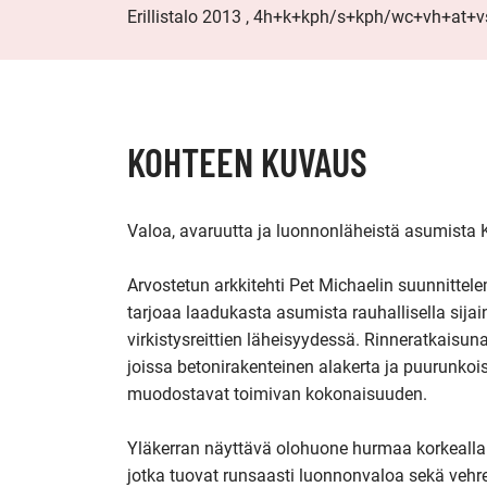
Erillistalo 2013 , 4h+k+kph/s+kph/wc+vh+at+
KOHTEEN KUVAUS
Valoa, avaruutta ja luonnonläheistä asumista 
Arvostetun arkkitehti Pet Michaelin suunnittele
tarjoaa laadukasta asumista rauhallisella sijain
virkistysreittien läheisyydessä. Rinneratkaisuna
joissa betonirakenteinen alakerta ja puurunko
muodostavat toimivan kokonaisuuden.

Yläkerran näyttävä olohuone hurmaa korkealla hu
jotka tuovat runsaasti luonnonvaloa sekä vehr