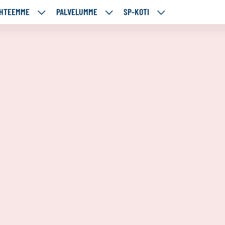
HTEEMME
PALVELUMME
SP-KOTI
ÄJÄMME
KOHTEEMME
PALVELUMME
SP-
UT
ALASIVUT
ALASIVUT
KOTI
ALASIVUT