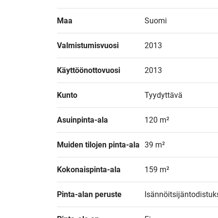
Maa
Suomi
Valmistumisvuosi
2013
Käyttöönottovuosi
2013
Kunto
Tyydyttävä
Asuinpinta-ala
120 m²
Muiden tilojen pinta-ala
39 m²
Kokonaispinta-ala
159 m²
Pinta-alan peruste
Isännöitsijäntodistu