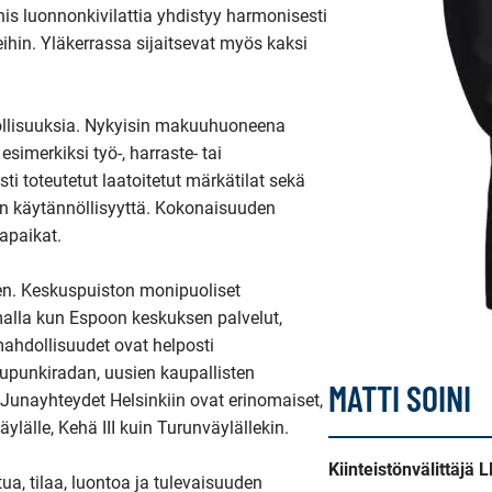
unis luonnonkivilattia yhdistyy harmonisesti 
in. Yläkerrassa sijaitsevat myös kaksi 
dollisuuksia. Nykyisin makuuhuoneena 
imerkiksi työ-, harraste- tai 
i toteutetut laatoitetut märkätilat sekä 
din käytännöllisyyttä. Kokonaisuuden 
apaikat.

en. Keskuspuiston monipuoliset 
alla kun Espoon keskuksen palvelut, 
ahdollisuudet ovat helposti 
upunkiradan, uusien kaupallisten 
MATTI SOINI
unayhteydet Helsinkiin ovat erinomaiset, 
lälle, Kehä III kuin Turunväylällekin.

Kiinteistönvälittäjä
a, tilaa, luontoa ja tulevaisuuden 