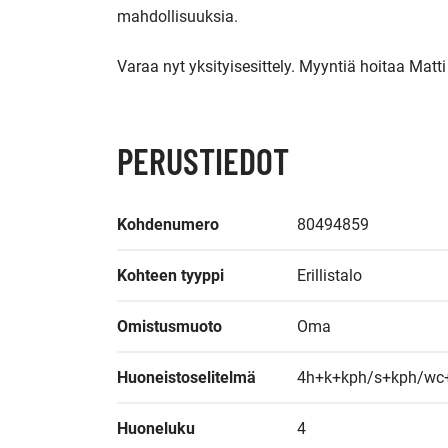
mahdollisuuksia.

Varaa nyt yksityisesittely. Myyntiä hoitaa Matt
PERUSTIEDOT
Kohdenumero
80494859
Kohteen tyyppi
Erillistalo
Omistusmuoto
Oma
Huoneistoselitelmä
4h+k+kph/s+kph/wc+
Huoneluku
4