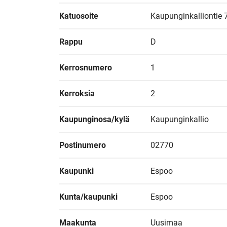
Katuosoite
Kaupunginkalliontie 
Rappu
D
Kerrosnumero
1
Kerroksia
2
Kaupunginosa/kylä
Kaupunginkallio
Postinumero
02770
Kaupunki
Espoo
Kunta/kaupunki
Espoo
Maakunta
Uusimaa