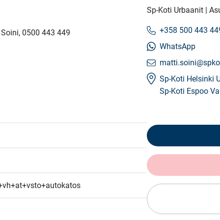
Sp-Koti Urbaanit | As
+358 500 443 44
i Soini, 0500 443 449
WhatsApp
matti.soini@spkot
Sp-Koti Helsinki 
Sp-Koti Espoo Va
vh+at+vsto+autokatos