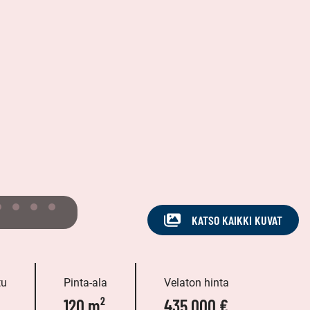
KATSO KAIKKI KUVAT
tu
Pinta-ala
Velaton hinta
120 m²
435 000 €