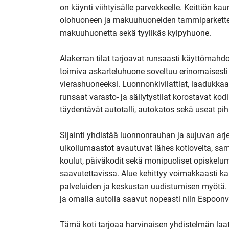
on käynti viihtyisälle parvekkeelle. Keittiön ka
olohuoneen ja makuuhuoneiden tammiparketteih
makuuhuonetta sekä tyylikäs kylpyhuone.

Alakerran tilat tarjoavat runsaasti käyttömah
toimiva askarteluhuone soveltuu erinomaisesti es
vierashuoneeksi. Luonnonkivilattiat, laadukkaast
runsaat varasto- ja säilytystilat korostavat ko
täydentävät autotalli, autokatos sekä useat pih
Sijainti yhdistää luonnonrauhan ja sujuvan arj
ulkoilumaastot avautuvat lähes kotiovelta, sam
koulut, päiväkodit sekä monipuoliset opiskelum
saavutettavissa. Alue kehittyy voimakkaasti ka
palveluiden ja keskustan uudistumisen myötä. J
ja omalla autolla saavut nopeasti niin Espoonväy
Tämä koti tarjoaa harvinaisen yhdistelmän laatu