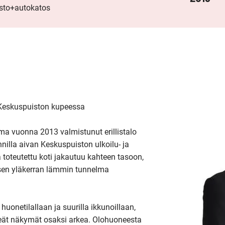
vsto+autokatos
Keskuspuiston kupeessa

ma vuonna 2013 valmistunut erillistalo 
nilla aivan Keskuspuiston ulkoilu- ja 
 toteutettu koti jakautuu kahteen tasoon, 
isen yläkerran lämmin tunnelma 
onetilallaan ja suurilla ikkunoillaan, 
eät näkymät osaksi arkea. Olohuoneesta 