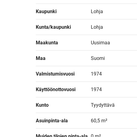
Kaupunki
Lohja
Kunta/kaupunki
Lohja
Maakunta
Uusimaa
Maa
Suomi
Valmistumisvuosi
1974
Käyttöönottovuosi
1974
Kunto
Tyydyttävä
Asuinpinta-ala
60,5 m²
Muiden tilojen pinta-ala
0 m²