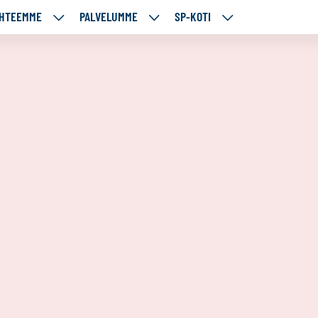
HTEEMME
PALVELUMME
SP-KOTI
ÄJÄMME
KOHTEEMME
PALVELUMME
SP-
UT
ALASIVUT
ALASIVUT
KOTI
ALASIVUT