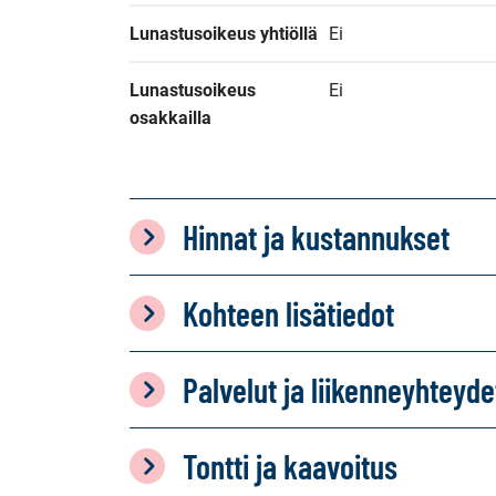
Lunastusoikeus yhtiöllä
Ei
Lunastusoikeus 
Ei
osakkailla
Hinnat ja kustannukset
Kohteen lisätiedot
Palvelut ja liikenneyhteyde
Tontti ja kaavoitus