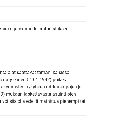
ainen ja isännöitsijäntodistuksen 
inta-alat saattavat tämän ikäisissä 
steröity ennen 01.01.1992) poiketa 
rakennusten nykyisten mittaustapojen ja 
9) mukaan laskettavasta asuintilojen 
a voi siis olla edellä mainittua pienempi tai 