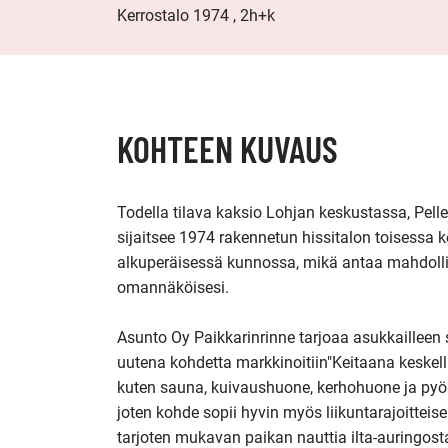
Kerrostalo 1974 , 2h+k
KOHTEEN KUVAUS
Todella tilava kaksio Lohjan keskustassa, Pell
sijaitsee 1974 rakennetun hissitalon toisessa k
alkuperäisessä kunnossa, mikä antaa mahdollis
omannäköisesi.

Asunto Oy Paikkarinrinne tarjoaa asukkailleen 
uutena kohdetta markkinoitiin"Keitaana keskellä 
kuten sauna, kuivaushuone, kerhohuone ja pyör
joten kohde sopii hyvin myös liikuntarajoitteise
tarjoten mukavan paikan nauttia ilta-auringosta