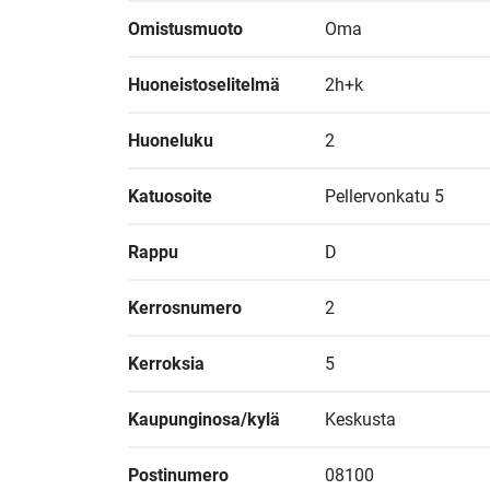
Omistusmuoto
Oma
Huoneistoselitelmä
2h+k
Huoneluku
2
Katuosoite
Pellervonkatu 5
Rappu
D
Kerrosnumero
2
Kerroksia
5
Kaupunginosa/kylä
Keskusta
Postinumero
08100