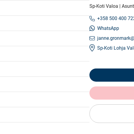
Sp-Koti Valoa | Asunt
+358 500 400 72
WhatsApp
janne.gronmark@s
Sp-Koti Lohja Va