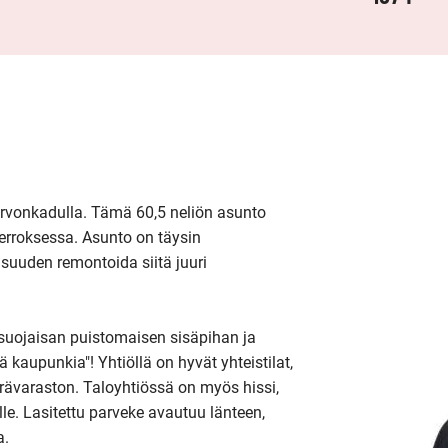
ervonkadulla. Tämä 60,5 neliön asunto 
erroksessa. Asunto on täysin 
uuden remontoida siitä juuri 
suojaisan puistomaisen sisäpihan ja 
kaupunkia"! Yhtiöllä on hyvät yhteistilat, 
ävaraston. Taloyhtiössä on myös hissi, 
lle. Lasitettu parveke avautuu länteen, 
.
