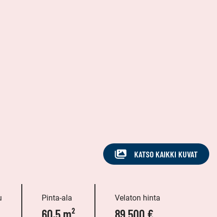
KATSO KAIKKI KUVAT
u
Pinta-ala
Velaton hinta
60,5 m²
89 500 €