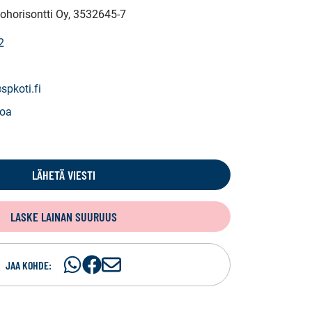
ohorisontti Oy
, 3532645-7
2
pkoti.fi
loa
LÄHETÄ VIESTI
LASKE LAINAN SUURUUS
Jaa
Jaa
J
JAA KOHDE:
WhatsApissa
Facebookissa
a
a