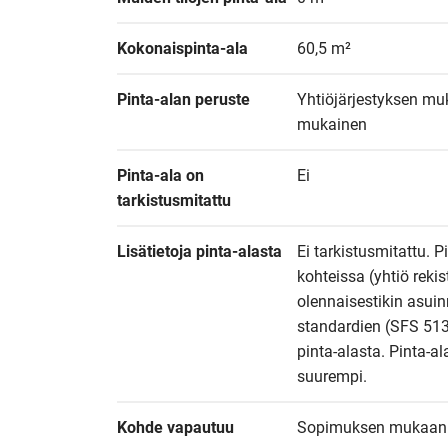
Kokonaispinta-ala
60,5 m²
Pinta-alan peruste
Yhtiöjärjestyksen muk
mukainen
Pinta-ala on 
Ei
tarkistusmitattu
Lisätietoja pinta-alasta
Ei tarkistusmitattu. P
kohteissa (yhtiö reki
olennaisestikin asuin
standardien (SFS 513
pinta-alasta. Pinta-al
suurempi.
Kohde vapautuu
Sopimuksen mukaan