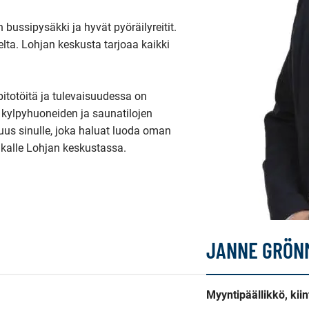
bussipysäkki ja hyvät pyöräilyreitit. 
ta. Lohjan keskusta tarjoaa kaikki 
itotöitä ja tulevaisuudessa on 
kylpyhuoneiden ja saunatilojen 
us sinulle, joka haluat luoda oman 
ikalle Lohjan keskustassa.
JANNE GRÖN
Myyntipäällikkö, kiin