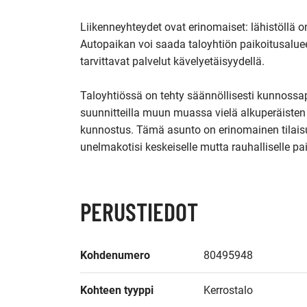
Liikenneyhteydet ovat erinomaiset: lähistöllä on 
Autopaikan voi saada taloyhtiön paikoitusalueel
tarvittavat palvelut kävelyetäisyydellä.

Taloyhtiössä on tehty säännöllisesti kunnossap
suunnitteilla muun muassa vielä alkuperäisten 
kunnostus. Tämä asunto on erinomainen tilaisu
unelmakotisi keskeiselle mutta rauhalliselle pa
PERUSTIEDOT
Kohdenumero
80495948
Kohteen tyyppi
Kerrostalo