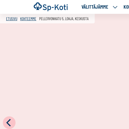
Siirry
Etusivu
VÄLITTÄJÄMME
KO
VÄLITT
sisältöön
ALASIV
ETUSIVU
KOHTEEMME
PELLERVONKATU 5, LOHJA, KESKUSTA