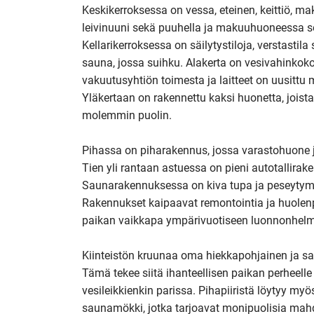
Keskikerroksessa on vessa, eteinen, keittiö, ma
leivinuuni sekä puuhella ja makuuhuoneessa s
Kellarikerroksessa on säilytystiloja, verstasti
sauna, jossa suihku. Alakerta on vesivahinkokor
vakuutusyhtiön toimesta ja laitteet on uusittu 
Yläkertaan on rakennettu kaksi huonetta, joista 
molemmin puolin.

Pihassa on piharakennus, jossa varastohuone ja
Tien yli rantaan astuessa on pieni autotallirake
Saunarakennuksessa on kiva tupa ja peseytymise
Rakennukset kaipaavat remontointia ja huolenpito
paikan vaikkapa ympärivuotiseen luonnonhelm
Kiinteistön kruunaa oma hiekkapohjainen ja sam
Tämä tekee siitä ihanteellisen paikan perheelle t
vesileikkienkin parissa. Pihapiiristä löytyy myös 
saunamökki, jotka tarjoavat monipuolisia mahd