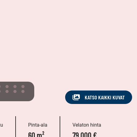
KATSO KAIKKI KUVAT
tu
Pinta-ala
Velaton hinta
60 m²
79 000 €