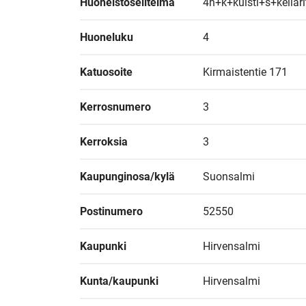
Huoneistoselitelmä
4h+k+kuisti+s+kellarit
Huoneluku
4
Katuosoite
Kirmaistentie 171
Kerrosnumero
3
Kerroksia
3
Kaupunginosa/kylä
Suonsalmi
Postinumero
52550
Kaupunki
Hirvensalmi
Kunta/kaupunki
Hirvensalmi