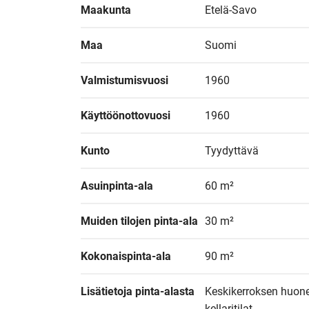
Maakunta
Etelä-Savo
Maa
Suomi
Valmistumisvuosi
1960
Käyttöönottovuosi
1960
Kunto
Tyydyttävä
Asuinpinta-ala
60 m²
Muiden tilojen pinta-ala
30 m²
Kokonaispinta-ala
90 m²
Lisätietoja pinta-alasta
Keskikerroksen huone
kellaritilat. 
