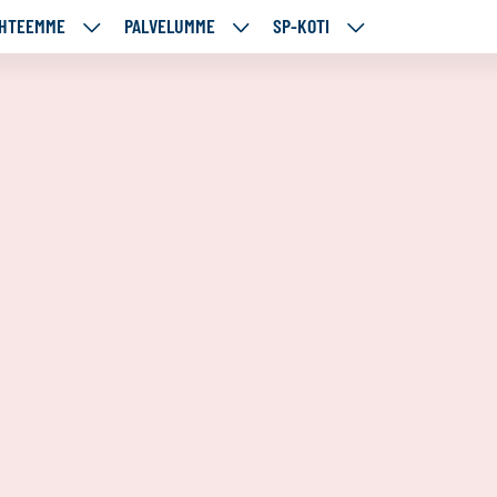
HTEEMME
PALVELUMME
SP-KOTI
ÄJÄMME
KOHTEEMME
PALVELUMME
SP-
UT
ALASIVUT
ALASIVUT
KOTI
ALASIVUT