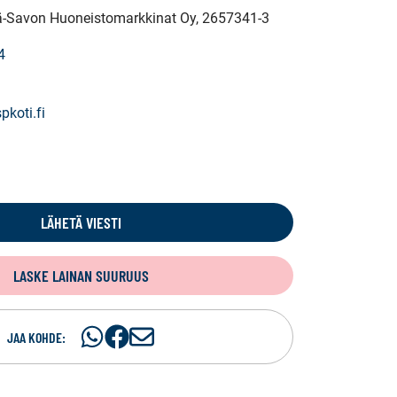
elä-Savon Huoneistomarkkinat Oy
, 2657341-3
4
pkoti.fi
LÄHETÄ VIESTI
LASKE LAINAN SUURUUS
Jaa
Jaa
J
JAA KOHDE:
WhatsApissa
Facebookissa
a
a