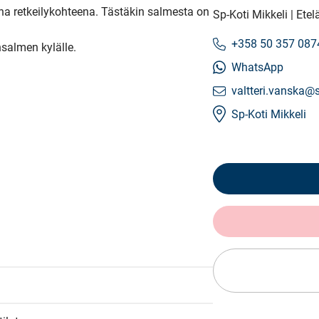
a retkeilykohteena. Tästäkin salmesta on 
Sp-Koti Mikkeli | Et
+358 50 357 087
almen kylälle.

WhatsApp
valtteri.vanska@s
Sp-Koti Mikkeli