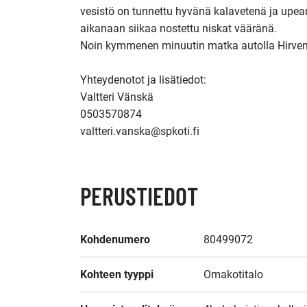
vesistö on tunnettu hyvänä kalavetenä ja upean
aikanaan siikaa nostettu niskat vääränä.

Noin kymmenen minuutin matka autolla Hirvens
Yhteydenotot ja lisätiedot:

Valtteri Vänskä

0503570874

valtteri.vanska@spkoti.fi
PERUSTIEDOT
Kohdenumero
80499072
Kohteen tyyppi
Omakotitalo