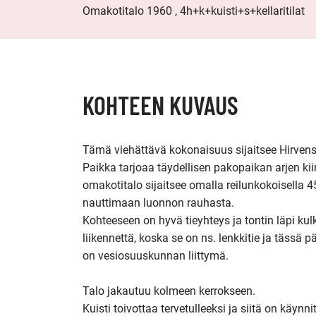
Omakotitalo 1960 , 4h+k+kuisti+s+kellaritilat
KOHTEEN KUVAUS
Tämä viehättävä kokonaisuus sijaitsee Hirven
Paikka tarjoaa täydellisen pakopaikan arjen kiir
omakotitalo sijaitsee omalla reilunkokoisella 45
nauttimaan luonnon rauhasta. 

Kohteeseen on hyvä tieyhteys ja tontin läpi kulke
liikennettä, koska se on ns. lenkkitie ja tässä pä
on vesiosuuskunnan liittymä.

Talo jakautuu kolmeen kerrokseen.

Kuisti toivottaa tervetulleeksi ja siitä on käynni