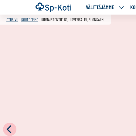
Siirry
Etusivu
VÄLITTÄJÄMME
KO
VÄLITT
sisältöön
ALASIV
ETUSIVU
KOHTEEMME
KIRMAISTENTIE 171, HIRVENSALMI, SUONSALMI