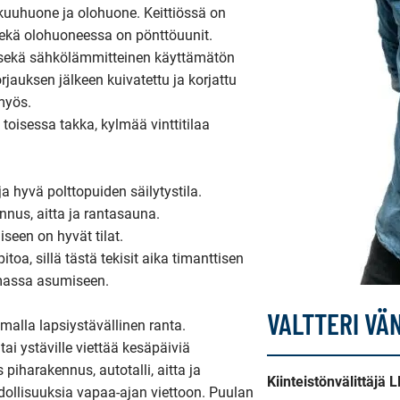
kuuhuone ja olohuone. Keittiössä on 
ekä olohuoneessa on pönttöuunit. 
la sekä sähkölämmitteinen käyttämätön 
jauksen jälkeen kuivatettu ja korjattu 
myös.

toisessa takka, kylmää vinttitilaa 
 hyvä polttopuiden säilytystila.

nnus, aitta ja rantasauna.

en on hyvät tilat. 

a, sillä tästä tekisit aika timanttisen 
assa asumiseen.

VALTTERI VÄ
alla lapsiystävällinen ranta.

ai ystäville viettää kesäpäiviä 
piharakennus, autotalli, aitta ja 
Kiinteistönvälittäjä 
ollisuuksia vapaa-ajan viettoon. Puulan 