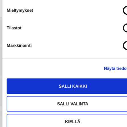
h
Mieltymykset
k
ö
p
Tilastot
o
s
Markkinointi
t
i
l
Näytä tiedo
l
a
SALLI KAIKKI
NÄYTÄ SIJAINTI KARTALLA
SALLI VALINTA
KIELLÄ