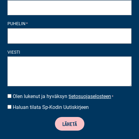
PUHELIN
*
VIESTI
Olen lukenut ja hyväksyn
tietosuojaselosteen
SUOSTUMUS
*
*
Haluan tilata Sp-Kodin Uutiskirjeen
UUTISKIRJEEN
TILAUS
LÄHETÄ