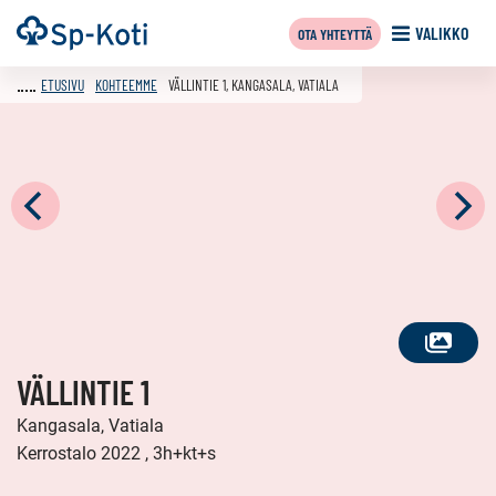
Siirry
Etusivu
VALIKKO
OTA YHTEYTTÄ
sisältöön
ETUSIVU
KOHTEEMME
VÄLLINTIE 1, KANGASALA, VATIALA
KATSO
VÄLLINTIE 1
KAIKKI
KUVAT
Kangasala, Vatiala
Kerrostalo 2022 , 3h+kt+s