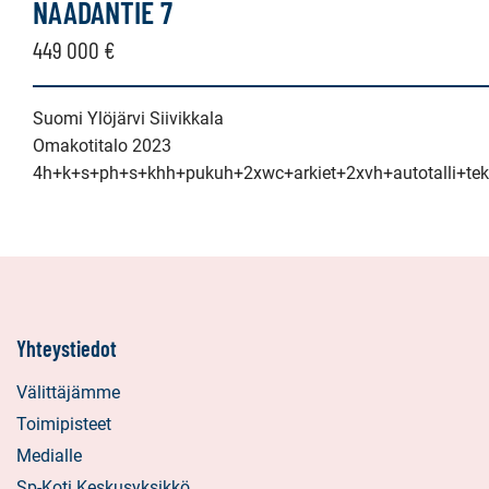
NÄÄDÄNTIE 7
449 000 €
Suomi Ylöjärvi Siivikkala
Omakotitalo 2023
4h+k+s+ph+s+khh+pukuh+2xwc+arkiet+2xvh+autotalli+tek
Yhteystiedot
Välittäjämme
Toimipisteet
Medialle
Sp-Koti Keskusyksikkö