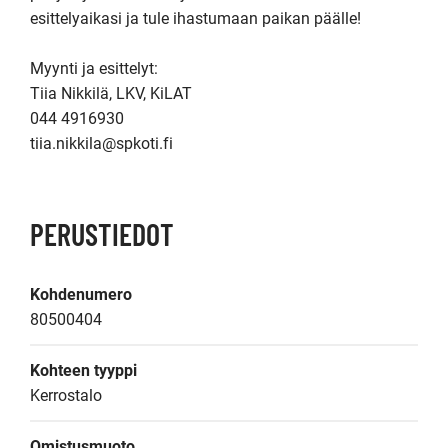
esittelyaikasi ja tule ihastumaan paikan päälle!

Myynti ja esittelyt:

Tiia Nikkilä, LKV, KiLAT

044 4916930

tiia.nikkila@spkoti.fi
PERUSTIEDOT
Kohdenumero
80500404
Kohteen tyyppi
Kerrostalo
Omistusmuoto