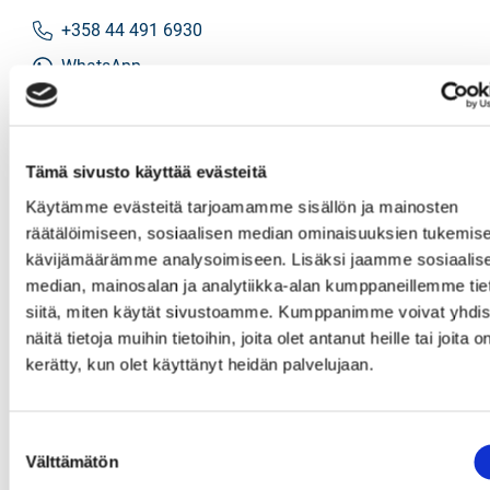
+358 44 491 6930
WhatsApp
tiia.nikkila@spkoti.fi
Sp-Koti Kangasala
Tämä sivusto käyttää evästeitä
Käytämme evästeitä tarjoamamme sisällön ja mainosten
räätälöimiseen, sosiaalisen median ominaisuuksien tukemise
LÄHETÄ VIESTI
kävijämäärämme analysoimiseen. Lisäksi jaamme sosiaalis
median, mainosalan ja analytiikka-alan kumppaneillemme tie
LASKE LAINAN SUURUUS
siitä, miten käytät sivustoamme. Kumppanimme voivat yhdis
näitä tietoja muihin tietoihin, joita olet antanut heille tai joita o
kerätty, kun olet käyttänyt heidän palvelujaan.
Jaa
Jaa
J
JAA KOHDE:
WhatsApissa
Facebookissa
a
a
Suostumuksen
s
Välttämätön
valinta
ä