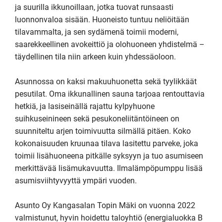
ja suurilla ikkunoillaan, jotka tuovat runsaasti 
luonnonvaloa sisään. Huoneisto tuntuu neliöitään 
tilavammalta, ja sen sydämenä toimii moderni, 
saarekkeellinen avokeittiö ja olohuoneen yhdistelmä – 
täydellinen tila niin arkeen kuin yhdessäoloon.

Asunnossa on kaksi makuuhuonetta sekä tyylikkäät 
pesutilat. Oma ikkunallinen sauna tarjoaa rentouttavia 
hetkiä, ja lasiseinällä rajattu kylpyhuone 
suihkuseinineen sekä pesukoneliitäntöineen on 
suunniteltu arjen toimivuutta silmällä pitäen. Koko 
kokonaisuuden kruunaa tilava lasitettu parveke, joka 
toimii lisähuoneena pitkälle syksyyn ja tuo asumiseen 
merkittävää lisämukavuutta. Ilmalämpöpumppu lisää 
asumisviihtyvyyttä ympäri vuoden.

Asunto Oy Kangasalan Topin Mäki on vuonna 2022 
valmistunut, hyvin hoidettu taloyhtiö (energialuokka B 