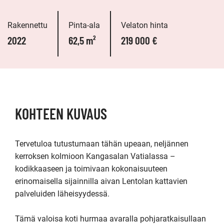
Rakennettu
Pinta-ala
Velaton hinta
2022
62,5 m²
219 000 €
KOHTEEN KUVAUS
Tervetuloa tutustumaan tähän upeaan, neljännen 
kerroksen kolmioon Kangasalan Vatialassa – 
kodikkaaseen ja toimivaan kokonaisuuteen 
erinomaisella sijainnilla aivan Lentolan kattavien 
palveluiden läheisyydessä.

Tämä valoisa koti hurmaa avaralla pohjaratkaisullaan 