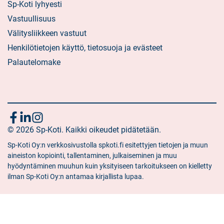
Sp-Koti lyhyesti
Vastuullisuus
Välitysliikkeen vastuut
Henkilötietojen käyttö, tietosuoja ja evästeet
Palautelomake
Seuraa
Sosiaalinen
Sosiaalinen
Sosiaalinen
media:
© 2026 Sp-Koti. Kaikki oikeudet pidätetään.
media:
media:
meitä
facebook
linkedin
instagram
Sp-Koti Oy:n verkkosivustolla spkoti.fi esitettyjen tietojen ja muun
aineiston kopiointi, tallentaminen, julkaiseminen ja muu
hyödyntäminen muuhun kuin yksityiseen tarkoitukseen on kielletty
ilman Sp-Koti Oy:n antamaa kirjallista lupaa.