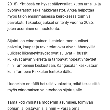
2018). Yhtiössä on hyvät säilytystilat, kuten urheilu- ja 
pyörävarastot sekä häkkivarastot. Arkea helpottaa 
myös talon ensimmäisessä kerroksessa toimiva 
päiväkoti. Takuukorjaukset on tehty vuonna 2025, 
joten asuminen on huoletonta.

Sijainti on erinomainen: Lentolan monipuoliset 
palvelut, kaupat ja ravintolat ovat aivan lähettyvillä. 
Julkiset liikenneyhteydet ovat sujuvat – bussit 
kulkevat aivan vierestä ja tarjoavat nopeat yhteydet 
niin Tampereen keskustaan, Kangasalan keskustaan 
kuin Tampere-Pirkkalan lentokentälle.

Huoneisto on tällä hetkellä vuokrattu, mikä tekee siitä 
myös erinomaisen vaihtoehdon sijoittajalle.

Tämä koti yhdistää modernin asumisen, toimivan 
pohjan ja loistavan sijainnin – varaa oma 