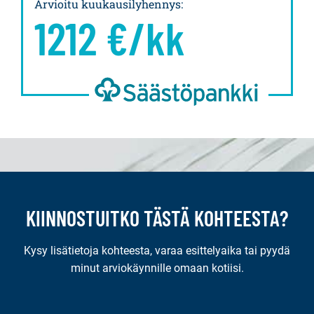
Arvioitu kuukausilyhennys
:
1212
€/kk
KIINNOSTUITKO TÄSTÄ KOHTEESTA?
Kysy lisätietoja kohteesta, varaa esittelyaika tai pyydä
minut arviokäynnille omaan kotiisi.