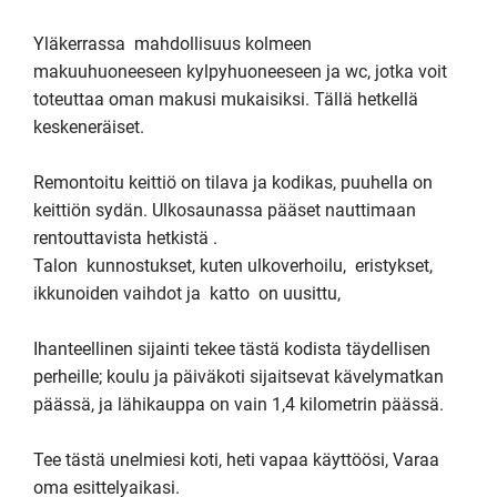
Yläkerrassa  mahdollisuus kolmeen 
makuuhuoneeseen kylpyhuoneeseen ja wc, jotka voit 
toteuttaa oman makusi mukaisiksi. Tällä hetkellä 
keskeneräiset. 

Remontoitu keittiö on tilava ja kodikas, puuhella on 
keittiön sydän. Ulkosaunassa pääset nauttimaan 
rentouttavista hetkistä . 

Talon  kunnostukset, kuten ulkoverhoilu,  eristykset, 
ikkunoiden vaihdot ja  katto  on uusittu, 

Ihanteellinen sijainti tekee tästä kodista täydellisen 
perheille; koulu ja päiväkoti sijaitsevat kävelymatkan 
päässä, ja lähikauppa on vain 1,4 kilometrin päässä. 

Tee tästä unelmiesi koti, heti vapaa käyttöösi, Varaa 
oma esittelyaikasi.