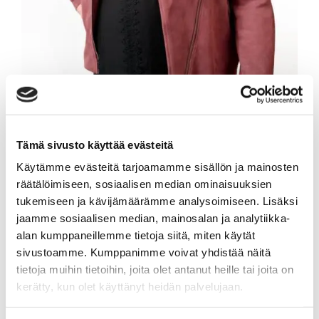
ULLA AITTONIEMI
Tämä sivusto käyttää evästeitä
Käytämme evästeitä tarjoamamme sisällön ja mainosten
Myyntineuvottelija
räätälöimiseen, sosiaalisen median ominaisuuksien
Sp-Koti Kouvola | Kodikkain Oy
, 3182309-3
tukemiseen ja kävijämäärämme analysoimiseen. Lisäksi
jaamme sosiaalisen median, mainosalan ja analytiikka-
+358 40 680 8515
alan kumppaneillemme tietoja siitä, miten käytät
WhatsApp
sivustoamme. Kumppanimme voivat yhdistää näitä
tietoja muihin tietoihin, joita olet antanut heille tai joita on
ulla.aittoniemi@spkoti.fi
kerätty, kun olet käyttänyt heidän palvelujaan.
Sp-Koti Kouvola