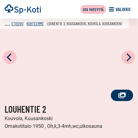
Siirry
Etusivu
VALIKKO
OTA YHTEYTTÄ
sisältöön
ETUSIVU
KOHTEEMME
LOUHENTIE 2, KUUSANKOSKI, KOUVOLA, KUUSANKOSKI
KATSO
LOUHENTIE 2
KAIKKI
KUVAT
Kouvola, Kuusankoski
Omakotitalo 1950 , Oh,k,3-4mh,wc,ulkosauna