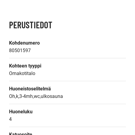
PERUSTIEDOT
Kohdenumero
80501597
Kohteen tyyppi
Omakotitalo
Huoneistoselitelmä
Oh,k,3-4mh,wc,ulkosauna
Huoneluku
4
Katuosoite