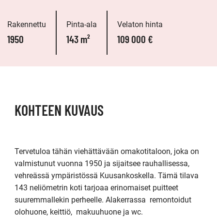
Rakennettu
Pinta-ala
Velaton hinta
1950
143 m²
109 000 €
KOHTEEN KUVAUS
Tervetuloa tähän viehättävään omakotitaloon, joka on 
valmistunut vuonna 1950 ja sijaitsee rauhallisessa, 
vehreässä ympäristössä Kuusankoskella. Tämä tilava 
143 neliömetrin koti tarjoaa erinomaiset puitteet 
suuremmallekin perheelle. Alakerrassa  remontoidut 
olohuone, keittiö,  makuuhuone ja wc.
