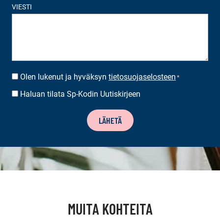
VIESTI
Olen lukenut ja hyväksyn
tietosuojaselosteen
SUOSTUMUS
*
*
Haluan tilata Sp-Kodin Uutiskirjeen
UUTISKIRJEEN
TILAUS
LÄHETÄ
MUITA KOHTEITA