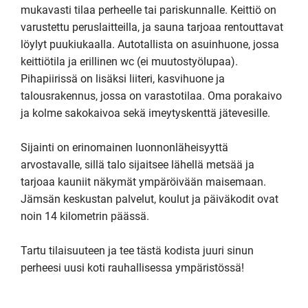
mukavasti tilaa perheelle tai pariskunnalle. Keittiö on 
varustettu peruslaitteilla, ja sauna tarjoaa rentouttavat 
löylyt puukiukaalla. Autotallista on asuinhuone, jossa 
keittiötila ja erillinen wc (ei muutostyölupaa). 
Pihapiirissä on lisäksi liiteri, kasvihuone ja 
talousrakennus, jossa on varastotilaa. Oma porakaivo 
ja kolme sakokaivoa sekä imeytyskenttä jätevesille.

Sijainti on erinomainen luonnonläheisyyttä 
arvostavalle, sillä talo sijaitsee lähellä metsää ja 
tarjoaa kauniit näkymät ympäröivään maisemaan. 
Jämsän keskustan palvelut, koulut ja päiväkodit ovat 
noin 14 kilometrin päässä.

Tartu tilaisuuteen ja tee tästä kodista juuri sinun 
perheesi uusi koti rauhallisessa ympäristössä!