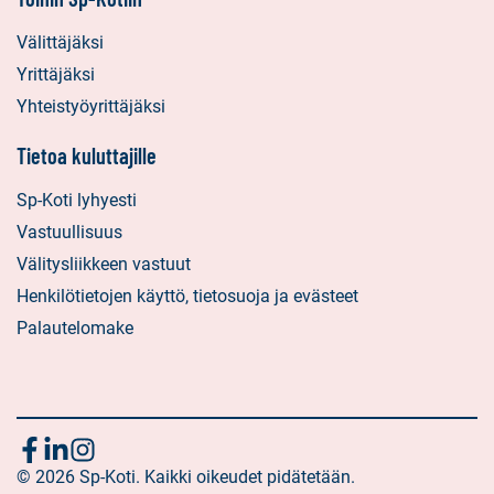
Välittäjäksi
Yrittäjäksi
Yhteistyöyrittäjäksi
Tietoa kuluttajille
Sp-Koti lyhyesti
Vastuullisuus
Välitysliikkeen vastuut
Henkilötietojen käyttö, tietosuoja ja evästeet
Palautelomake
Seuraa
Sosiaalinen
Sosiaalinen
Sosiaalinen
media:
© 2026 Sp-Koti. Kaikki oikeudet pidätetään.
media:
media: