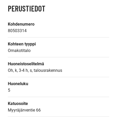
PERUSTIEDOT
Kohdenumero
80503314
Kohteen tyyppi
Omakotitalo
Huoneistoselitelmä
Oh, k, 3-4 h, s, talousrakennus
Huoneluku
5
Katuosoite
Myyräjärventie 66