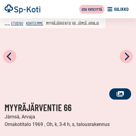
Siirry
Etusivu
VALIKKO
OTA YHTEYTTÄ
sisältöön
ETUSIVU
KOHTEEMME
MYYRÄJÄRVENTIE 66, JÄMSÄ, ARVAJA
KATSO
MYYRÄJÄRVENTIE 66
KAIKKI
KUVAT
Jämsä, Arvaja
Omakotitalo 1969 , Oh, k, 3-4 h, s, talousrakennus