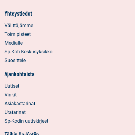
Yhteystiedot
Välittäjämme
Toimipisteet
Medialle
Sp-Koti Keskusyksikkö
Suosittele
Ajankohtaista
Uutiset
Vinkit
Asiakastarinat
Uratarinat
Sp-Kodin uutiskirjeet
Töihin Sp-Kotiin