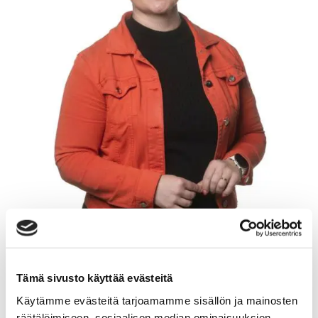
Tämä sivusto käyttää evästeitä
TANJA HEINONEN
Käytämme evästeitä tarjoamamme sisällön ja mainosten
räätälöimiseen, sosiaalisen median ominaisuuksien