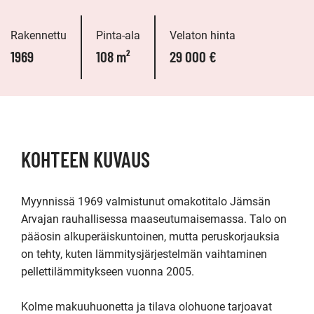
Rakennettu
Pinta-ala
Velaton hinta
1969
108 m²
29 000 €
KOHTEEN KUVAUS
Myynnissä 1969 valmistunut omakotitalo Jämsän 
Arvajan rauhallisessa maaseutumaisemassa. Talo on 
pääosin alkuperäiskuntoinen, mutta peruskorjauksia 
on tehty, kuten lämmitysjärjestelmän vaihtaminen 
pellettilämmitykseen vuonna 2005.

Kolme makuuhuonetta ja tilava olohuone tarjoavat 