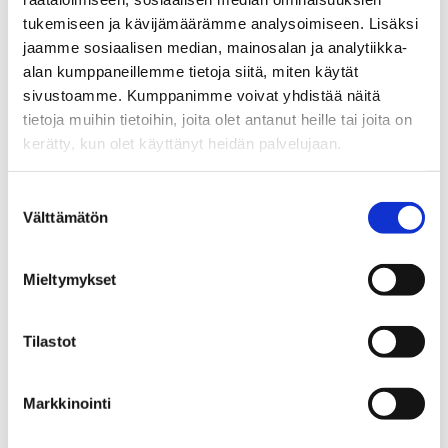
Yrittäjä, kiinteistönvälittäjä LKV, KiAT
tukemiseen ja kävijämäärämme analysoimiseen. Lisäksi
jaamme sosiaalisen median, mainosalan ja analytiikka-
Sp-Koti Jämsä Kipinä | Kiinteistönvälitys Tanja
alan kumppaneillemme tietoja siitä, miten käytät
Heinonen Oy LKV
, 2821540-9
sivustoamme. Kumppanimme voivat yhdistää näitä
tietoja muihin tietoihin, joita olet antanut heille tai joita on
+358 50 463 8663
kerätty, kun olet käyttänyt heidän palvelujaan.
WhatsApp
tanja.heinonen@spkoti.fi
Suostumuksen
Välttämätön
valinta
Sp-Koti Jämsä Kipinä
Sp-Koti Orivesi Kipinä
Sp-Koti Muurame Kipinä
Mieltymykset
Sp-Koti Ylöjärvi Kipinä
Sp-Koti Tampere Kipinä
Tilastot
Markkinointi
LÄHETÄ VIESTI