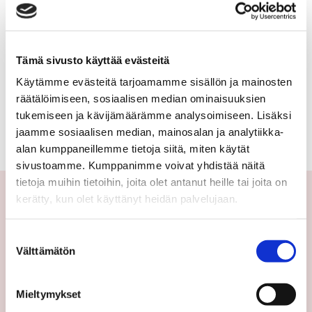
Tämä sivusto käyttää evästeitä
Käytämme evästeitä tarjoamamme sisällön ja mainosten
räätälöimiseen, sosiaalisen median ominaisuuksien
TAKAISIN KOHTEEN TIETOIHIN
tukemiseen ja kävijämäärämme analysoimiseen. Lisäksi
jaamme sosiaalisen median, mainosalan ja analytiikka-
alan kumppaneillemme tietoja siitä, miten käytät
sivustoamme. Kumppanimme voivat yhdistää näitä
tietoja muihin tietoihin, joita olet antanut heille tai joita on
kerätty, kun olet käyttänyt heidän palvelujaan.
Yhteystiedot
Suostumuksen
Välttämätön
valinta
Välittäjämme
Toimipisteet
Mieltymykset
Medialle