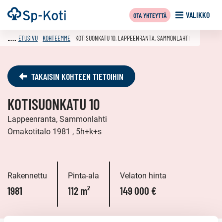
Siirry
Etusivu
VALIKKO
OTA YHTEYTTÄ
sisältöön
ETUSIVU
KOHTEEMME
KOTISUONKATU 10, LAPPEENRANTA, SAMMONLAHTI
TAKAISIN KOHTEEN TIETOIHIN
KOTISUONKATU 10
Lappeenranta, Sammonlahti
Omakotitalo 1981 , 5h+k+s
Rakennettu
Pinta-ala
Velaton hinta
1981
112 m²
149 000 €