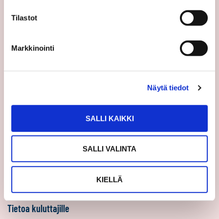
Sp-Koti Keskusyksikkö
Tilastot
Suosittele
Ajankohtaista
Markkinointi
Uutiset
Vinkit
Näytä tiedot
Asiakastarinat
Uratarinat
Sp-Kodin uutiskirjeet
SALLI KAIKKI
Töihin Sp-Kotiin
SALLI VALINTA
Välittäjäksi
Yrittäjäksi
KIELLÄ
Yhteistyöyrittäjäksi
Tietoa kuluttajille