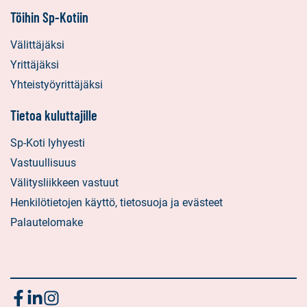
Töihin Sp-Kotiin
Välittäjäksi
Yrittäjäksi
Yhteistyöyrittäjäksi
Tietoa kuluttajille
Sp-Koti lyhyesti
Vastuullisuus
Välitysliikkeen vastuut
Henkilötietojen käyttö, tietosuoja ja evästeet
Palautelomake
Seuraa
Sosiaalinen
Sosiaalinen
Sosiaalinen