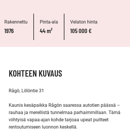
Rakennettu
Pinta-ala
Velaton hinta
1976
44 m²
105 000 €
KOHTEEN KUVAUS
Rågö, Lillöntie 31

Kaunis kesäpaikka Rågön saaressa autotien päässä – 
rauhaa ja merellistä tunnelmaa parhaimmillaan. Tämä 
viihtyisä vapaa-ajan kohde tarjoaa upeat puitteet 
rentoutumiseen luonnon keskellä.
