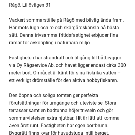
Rågö, Lillövägen 31

Vackert sommarställe på Rågö med bilväg ända fram. 
Här möts lugn och ro och skärgårdskänsla på bästa 
sätt. Denna trivsamma fritidsfastighet erbjuder fina 
ramar för avkoppling i naturnära miljö.

Fastigheten har strandrätt och tillgång till båtbryggor 
via Oy Rågservice Ab, och havet ligger endast cirka 300 
meter bort. Området är känt för sina fiskrika vatten – 
ett verkligt drömställe för den aktiva hobbyfiskaren.

Den öppna och soliga tomten ger perfekta 
förutsättningar för umgänge och utevistelse. Stora 
terrasser samt en badtunna höjer trivseln och gör 
sommarvistelsen extra njutbar. Hit är lätt att komma 
även året runt. Fastigheten har egen borrbrunn.

Byggrätt finns kvar för huvudstuga intill berget.
