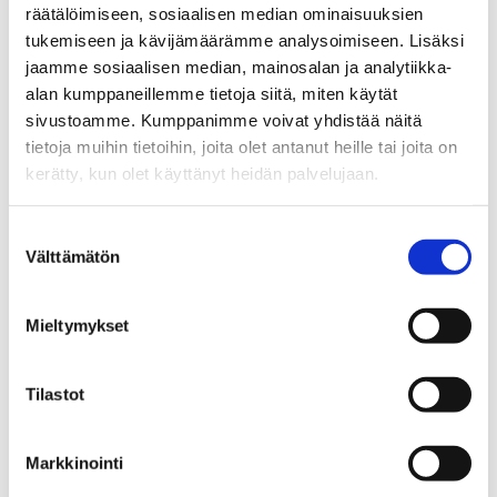
räätälöimiseen, sosiaalisen median ominaisuuksien
JEANETTE MÄKINEN-MALMBERG
tukemiseen ja kävijämäärämme analysoimiseen. Lisäksi
jaamme sosiaalisen median, mainosalan ja analytiikka-
alan kumppaneillemme tietoja siitä, miten käytät
Kiinteistönvälittäjä LKV, KED
sivustoamme. Kumppanimme voivat yhdistää näitä
tietoja muihin tietoihin, joita olet antanut heille tai joita on
Sp-Koti Raasepori | Raseborgs Bostadsapotek Ab Oy
kerätty, kun olet käyttänyt heidän palvelujaan.
AFM
, 2580864-7
+358 440 572 800
Suostumuksen
Välttämätön
valinta
WhatsApp
jeanette.makinen-malmberg@spkoti.fi
Mieltymykset
Sp-Koti Raasepori
Sp-Koti Karjaa
Sp-Koti Inkoo
Tilastot
Sp-Koti Kirkkonummi Kirsikka
Markkinointi