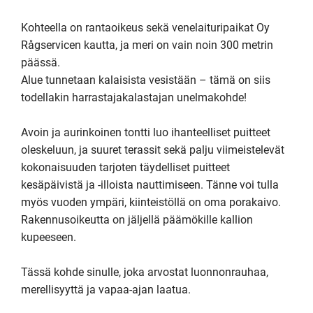
Kohteella on rantaoikeus sekä venelaituripaikat Oy 
Rågservicen kautta, ja meri on vain noin 300 metrin 
päässä.

Alue tunnetaan kalaisista vesistään – tämä on siis 
todellakin harrastajakalastajan unelmakohde!

Avoin ja aurinkoinen tontti luo ihanteelliset puitteet 
oleskeluun, ja suuret terassit sekä palju viimeistelevät 
kokonaisuuden tarjoten täydelliset puitteet 
kesäpäivistä ja -illoista nauttimiseen. Tänne voi tulla 
myös vuoden ympäri, kiinteistöllä on oma porakaivo.

Rakennusoikeutta on jäljellä päämökille kallion 
kupeeseen.

Tässä kohde sinulle, joka arvostat luonnonrauhaa, 
merellisyyttä ja vapaa-ajan laatua.
