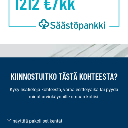
1212
€/kk
KIINNOSTUITKO TÄSTÄ KOHTEESTA?
Kysy lisätietoja kohteesta, varaa esittelyaika tai pyydä
minut arviokäynnille omaan kotiisi.
"
" näyttää pakolliset kentät
*