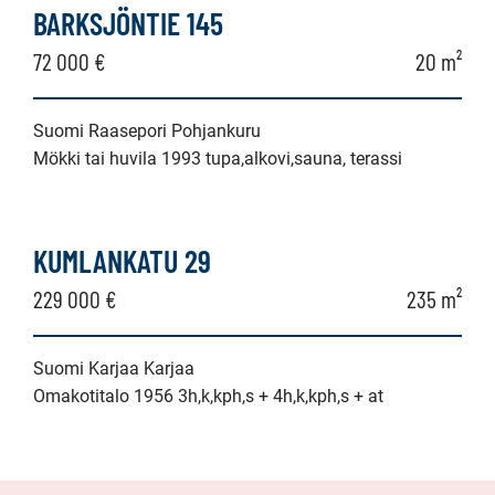
BARKSJÖNTIE 145
72 000 €
20 m²
Suomi Raasepori Pohjankuru
Mökki tai huvila 1993 tupa,alkovi,sauna, terassi
KUMLANKATU 29
229 000 €
235 m²
Suomi Karjaa Karjaa
Omakotitalo 1956 3h,k,kph,s + 4h,k,kph,s + at