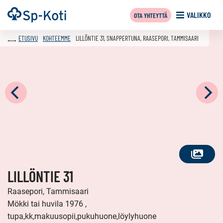
Siirry
Etusivu
VALIKKO
OTA YHTEYTTÄ
sisältöön
ETUSIVU
KOHTEEMME
LILLÖNTIE 31, SNAPPERTUNA, RAASEPORI, TAMMISAARI
KATSO
LILLÖNTIE 31
KAIKKI
KUVAT
Raasepori, Tammisaari
Mökki tai huvila 1976 ,
tupa,kk,makuusopii,pukuhuone,löylyhuone