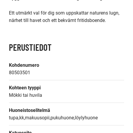
Ett utmärkt val för dig som uppskattar naturens lugn, 
närhet till havet och ett bekvämt fritidsboende.
PERUSTIEDOT
Kohdenumero
80503501
Kohteen tyyppi
Mökki tai huvila
Huoneistoselitelmä
tupa,kk,makuusopii,pukuhuone,löylyhuone
Katuosoite